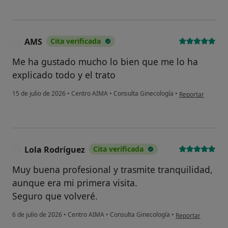
AMS
Cita verificada
A
Me ha gustado mucho lo bien que me lo ha
explicado todo y el trato
en opinión del u
15 de julio de 2026
•
Centro AIMA
•
Consulta Ginecología
•
Reportar
Lola Rodríguez
Cita verificada
L
Muy buena profesional y trasmite tranquilidad,
aunque era mi primera visita.
Seguro que volveré.
en opinión del usu
6 de julio de 2026
•
Centro AIMA
•
Consulta Ginecología
•
Reportar