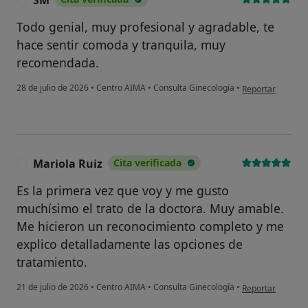
Todo genial, muy profesional y agradable, te
hace sentir comoda y tranquila, muy
recomendada.
en opinión del u
28 de julio de 2026
•
Centro AIMA
•
Consulta Ginecología
•
Reportar
Mariola Ruiz
Cita verificada
M
Es la primera vez que voy y me gusto
muchísimo el trato de la doctora. Muy amable.
Me hicieron un reconocimiento completo y me
explico detalladamente las opciones de
tratamiento.
en opinión del us
21 de julio de 2026
•
Centro AIMA
•
Consulta Ginecología
•
Reportar