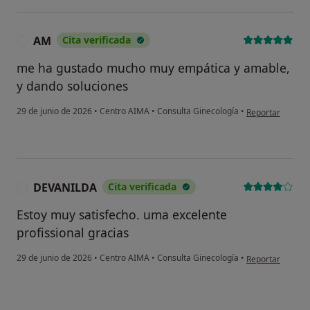
AM
Cita verificada
A
me ha gustado mucho muy empática y amable,
y dando soluciones
en opinión del u
29 de junio de 2026
•
Centro AIMA
•
Consulta Ginecología
•
Reportar
DEVANILDA
Cita verificada
D
Estoy muy satisfecho. uma excelente
profissional gracias
en opinión del 
29 de junio de 2026
•
Centro AIMA
•
Consulta Ginecología
•
Reportar