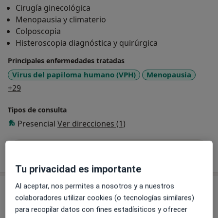
Cirugía ginecológica
Menopausia y climaterio
Colposcopia
Histeroscopia diagnóstica y quirúrgica
Principales enfermedades tratadas
Virus del papiloma humano (VPH)
Menopausia
a11y_sr_more_diseases
+29
Tipos de consulta
Presencial
Ver direcciones (1)
Mostrar más detalles
sobre la experiencia
Tu privacidad es importante
Al aceptar, nos permites a nosotros y a nuestros
Servicios y precios
colaboradores utilizar cookies (o tecnologías similares)
Consulta Ginecología
para recopilar datos con fines estadísiticos y ofrecer