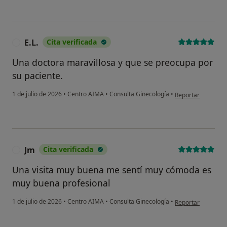
E.L.
Cita verificada
E
Una doctora maravillosa y que se preocupa por
su paciente.
en opinión del usua
1 de julio de 2026
•
Centro AIMA
•
Consulta Ginecología
•
Reportar
Jm
Cita verificada
J
Una visita muy buena me sentí muy cómoda es
muy buena profesional
en opinión del usu
1 de julio de 2026
•
Centro AIMA
•
Consulta Ginecología
•
Reportar