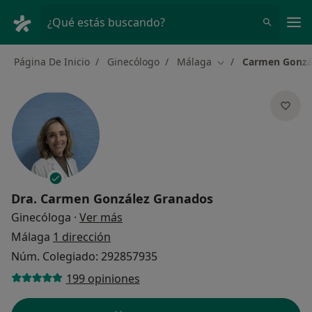
Men
¿Qué estás buscando?
Página De Inicio
Ginecólogo
Málaga
Carmen Gonzá
Cambiar de ciudad
Dra.
Carmen González Granados
sobre las especializaciones
Ginecóloga
·
Ver más
Málaga
1 dirección
Núm. Colegiado: 292857935
199 opiniones