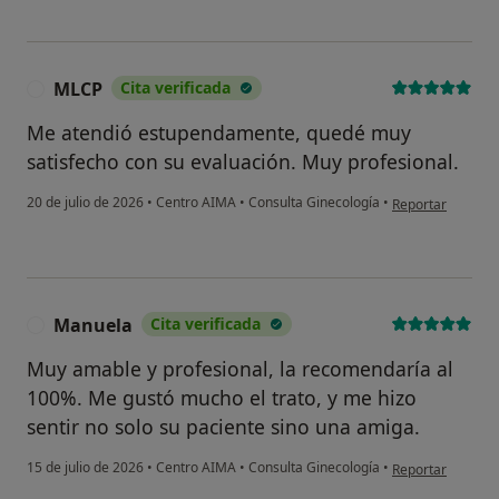
MLCP
Cita verificada
M
Me atendió estupendamente, quedé muy
satisfecho con su evaluación. Muy profesional.
en opinión del u
20 de julio de 2026
•
Centro AIMA
•
Consulta Ginecología
•
Reportar
Manuela
Cita verificada
M
Muy amable y profesional, la recomendaría al
100%. Me gustó mucho el trato, y me hizo
sentir no solo su paciente sino una amiga.
en opinión del u
15 de julio de 2026
•
Centro AIMA
•
Consulta Ginecología
•
Reportar