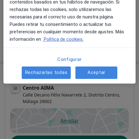
120 €
Detalles
contenidos basados en tus hábitos de navegación. Si
rechazas todas las cookies, solo utilizaremos las
necesarias para el correcto uso de nuestra página.
Láser ginecológico
Puedes retirar tu consentimiento o actualizar tus
Detalles
preferencias en cualquier momento desde ajustes. Más
información en
Política de cookies.
¿Cómo funcionan los precios?
Configurar
Consulta
Rechazarlas todas
Aceptar
Centro AIMA
Calle Decano Félix Navarrete 2,
Distrito Centro
,
Málaga
29002
Ampliar
se abre en una nueva pestañ
Disponibilidad