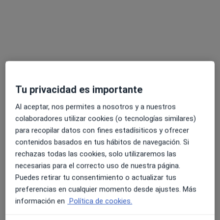
Cirujano general
Avda Diego de Morón, 3, Huelva
•
Mapa
Dr. Pascual Pascual (Hospital Blanca Paloma)
Acepta Fiatc
Este especialista no ofrece reserva de cita online en esta dirección.
Pedir una cita
Tu privacidad es importante
Al aceptar, nos permites a nosotros y a nuestros
colaboradores utilizar cookies (o tecnologías similares)
para recopilar datos con fines estadísiticos y ofrecer
contenidos basados en tus hábitos de navegación. Si
rechazas todas las cookies, solo utilizaremos las
necesarias para el correcto uso de nuestra página.
Puedes retirar tu consentimiento o actualizar tus
preferencias en cualquier momento desde ajustes. Más
Dr. Pascual Pascual (Hospital Blanca
información en
Política de cookies.
Paloma)
·
Ver más
Cirujano general, Alergólogo, Analista clínico