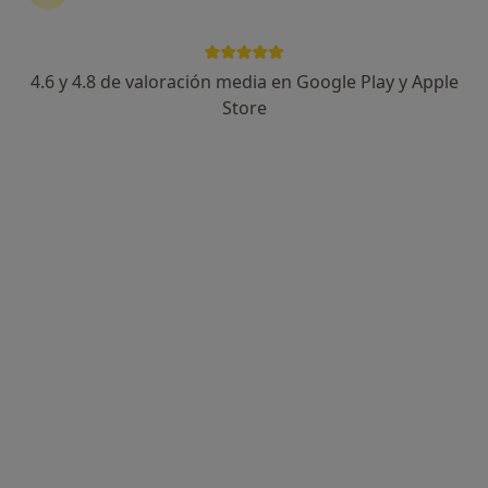
311 opiniones
Av Martín Alonso Pinzón, 15 (Local), Huelva
•
Mapa
Clinica 3J
4.6 y 4.8 de valoración media en Google Play y Apple
Acepta Fiatc
Store
Visita Cirugía General y Ap. Digestivo
Este especialista no ofrece reserva de cita online en esta dirección.
Pedir una cita
Dr. Juan Ignacio Cañizares Díaz