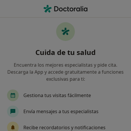
Men
Cirujano General • Huelva, Huelva
Filtros
Seguro:
Fiatc
Map
Cirujanos generales de Fiatc en Huelva
Cuida de tu salud
Así organizamos los resultados
Encuentra los mejores especialistas y pide cita.
Descarga la App y accede gratuitamente a funciones
exclusivas para ti:
Gestiona tus visitas fácilmente
Envía mensajes a tus especialistas
Dr. David Molina García
·
Ver más
Cirujano general
Recibe recordatorios y notificaciones