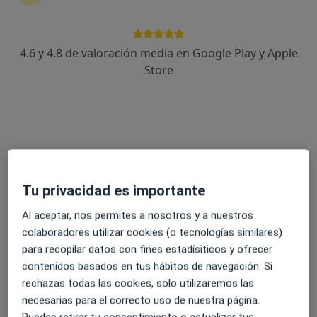
18 opiniones
Zugazarte Etorbidea, 15 Bis, Areatza
•
Mapa
Centro Médico
4.6 y 4.8 de valoración media en Google Play y Apple
Este especialista no ofrece reserva de cita online en esta dirección.
Store
Pedir una cita
Especialistas disponibles
Estos especialistas se encuentran fuera de Areatza,
Tu privacidad es importante
Vizcaya, en zonas cercanas a tu búsqueda
Al aceptar, nos permites a nosotros y a nuestros
colaboradores utilizar cookies (o tecnologías similares)
para recopilar datos con fines estadísiticos y ofrecer
contenidos basados en tus hábitos de navegación. Si
rechazas todas las cookies, solo utilizaremos las
necesarias para el correcto uso de nuestra página.