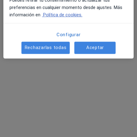
Puedes retirar tu consentimiento o actualizar tus
preferencias en cualquier momento desde ajustes. Más
Dr. Julio Murillo Zardoya
información en
Política de cookies.
·
Ver más
Cirujano plástico
20 opiniones
Configurar
Paseo la Musica, 1, Vitoria
•
Mapa
Dermaenea Clínica Dermatológica Integral
Rechazarlas todas
Aceptar
Primera visita Cirugía Plástica, Estética y Reparadora
Servicio gratuito
Este especialista no ofrece reserva de cita online en esta dirección.
Pedir una cita