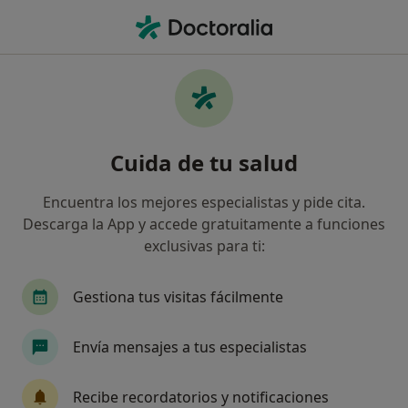
Men
Cirujano Plástico • Areatza, Vizcaya
Filtros
Mapa
Cirujanos plásticos en Areatza
Cuida de tu salud
Así organizamos los resultados
Encuentra los mejores especialistas y pide cita.
Descarga la App y accede gratuitamente a funciones
exclusivas para ti:
Gestiona tus visitas fácilmente
Envía mensajes a tus especialistas
Dr. Ignacio María Uribe García
·
Ver más
Cirujano plástico, Médico estético
Recibe recordatorios y notificaciones