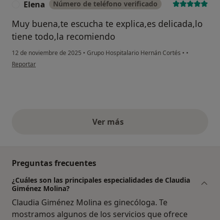
Elena
Número de teléfono verificado
E
Muy buena,te escucha te explica,es delicada,lo
tiene todo,la recomiendo
12 de noviembre de 2025
•
Grupo Hospitalario Hernán Cortés
•
•
en opinión del usuario Elena
Reportar
Ver más
opiniones anteriores
Preguntas frecuentes
¿Cuáles son las principales especialidades de Claudia
Giménez Molina?
Claudia Giménez Molina es ginecóloga. Te
mostramos algunos de los servicios que ofrece