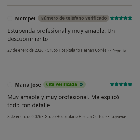
No, pero lo consideraría
No, y no confío en ello
Mompel
Número de teléfono verificado
M
Estupenda profesional y muy amable. Un
Continuar
descubrimiento
en opinión del 
27 de enero de 2026
•
Grupo Hospitalario Hernán Cortés
•
•
Reportar
Maria José
Cita verificada
M
Muy amable y muy profesional. Me explicó
todo con detalle.
en opinión del us
8 de enero de 2026
•
Grupo Hospitalario Hernán Cortés
•
•
Reportar