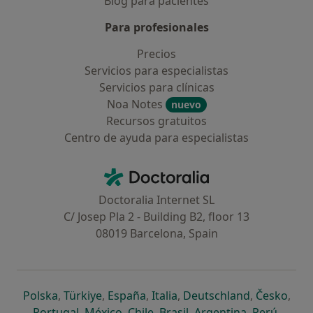
Blog para pacientes
Para profesionales
Precios
Servicios para especialistas
Servicios para clínicas
Noa Notes
nuevo
Recursos gratuitos
Centro de ayuda para especialistas
Contacto
Doctoralia - Página de inicio
Doctoralia Internet SL
C/ Josep Pla 2 - Building B2, floor 13
08019 Barcelona, Spain
se abre en una nueva pestaña
se abre en una nueva pestaña
se abre en una nueva pestaña
se abre en una nueva pes
se abre en 
se a
Polska
,
Türkiye
,
España
,
Italia
,
Deutschland
,
Česko
,
se abre en una nueva pestaña
se abre en una nueva pestaña
se abre en una nueva pestaña
se abre en una nueva p
se abre en 
se abr
Portugal
,
México
,
Chile
,
Brasil
,
Argentina
,
Perú
,