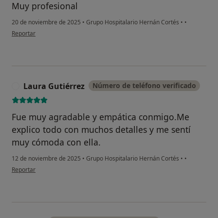
Muy profesional
20 de noviembre de 2025
•
Grupo Hospitalario Hernán Cortés
•
•
en opinión del usuario Paloma
Reportar
Laura Gutiérrez
Número de teléfono verificado
L
Fue muy agradable y empática conmigo.Me
explico todo con muchos detalles y me sentí
muy cómoda con ella.
12 de noviembre de 2025
•
Grupo Hospitalario Hernán Cortés
•
•
en opinión del usuario Laura Gutiérrez
Reportar