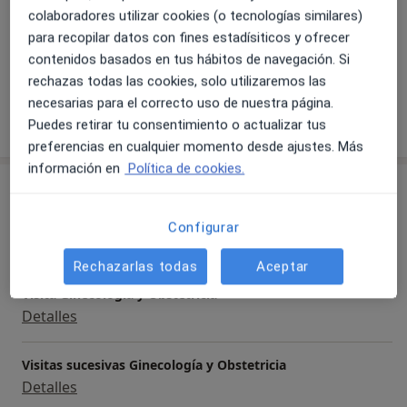
colaboradores utilizar cookies (o tecnologías similares)
para recopilar datos con fines estadísiticos y ofrecer
contenidos basados en tus hábitos de navegación. Si
Ver galería (1)
rechazas todas las cookies, solo utilizaremos las
necesarias para el correcto uso de nuestra página.
Mostrar más detalles
Puedes retirar tu consentimiento o actualizar tus
sobre la experiencia
preferencias en cualquier momento desde ajustes. Más
información en
Política de cookies.
Servicios y precios
Primera visita Ginecología y Obstetricia
Configurar
Detalles
Rechazarlas todas
Aceptar
Visita Ginecología y Obstetricia
Detalles
Visitas sucesivas Ginecología y Obstetricia
Detalles