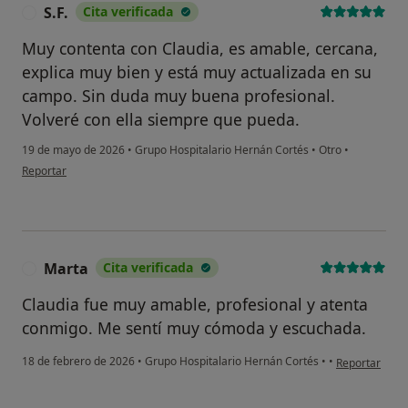
S.F.
Cita verificada
S
Muy contenta con Claudia, es amable, cercana,
explica muy bien y está muy actualizada en su
campo. Sin duda muy buena profesional.
Volveré con ella siempre que pueda.
19 de mayo de 2026
•
Grupo Hospitalario Hernán Cortés
•
Otro
•
en opinión del usuario S.F.
Reportar
¿Alguna vez has usado una app
o chatbot de IA para hablar
Marta
Cita verificada
M
sobre un tema emocional o
psicológico?
Claudia fue muy amable, profesional y atenta
conmigo. Me sentí muy cómoda y escuchada.
Sí, varias veces
en opinión del
18 de febrero de 2026
•
Grupo Hospitalario Hernán Cortés
•
•
Reportar
Sí, una vez