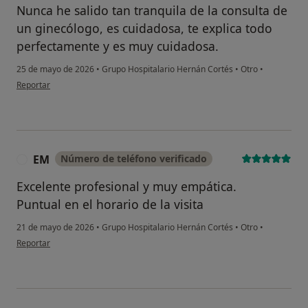
Nunca he salido tan tranquila de la consulta de
un ginecólogo, es cuidadosa, te explica todo
perfectamente y es muy cuidadosa.
25 de mayo de 2026
•
Grupo Hospitalario Hernán Cortés
•
Otro
•
en opinión del usuario M.P
Reportar
EM
Número de teléfono verificado
E
Excelente profesional y muy empática.
Puntual en el horario de la visita
21 de mayo de 2026
•
Grupo Hospitalario Hernán Cortés
•
Otro
•
en opinión del usuario EM
Reportar