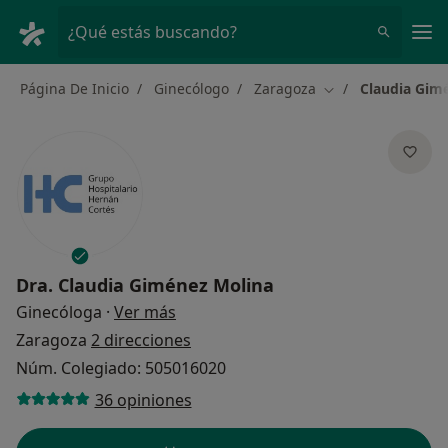
Men
¿Qué estás buscando?
Página De Inicio
Ginecólogo
Zaragoza
Claudia Gim
Cambiar de ciuda
Dra.
Claudia Giménez Molina
sobre las especializaciones
Ginecóloga
·
Ver más
Zaragoza
2 direcciones
Núm. Colegiado: 505016020
36 opiniones