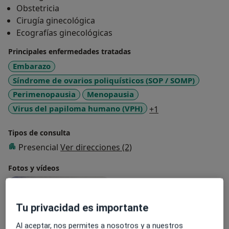
Obstetricia
Cirugía ginecológica
Ecografías ginecológicas
Principales enfermedades tratadas
Embarazo
Síndrome de ovarios poliquísticos (SOP / SOMP)
Perimenopausia
Menopausia
a11y_sr_more_dis
Virus del papiloma humano (VPH)
+1
Tipos de consulta
Presencial
Ver direcciones (2)
Fotos y vídeos
Tu privacidad es importante
Al aceptar, nos permites a nosotros y a nuestros