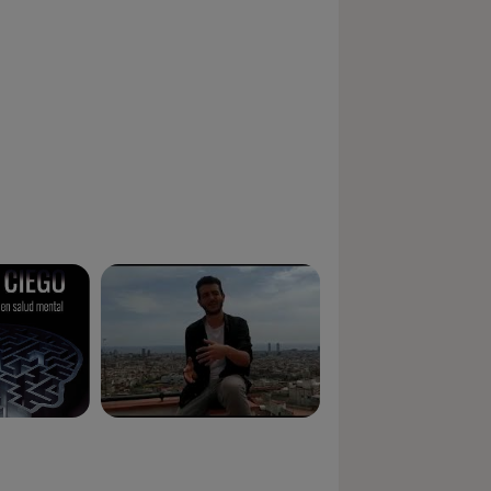
 general y publique un libro "El punto
ental" (n3 en ventas los dos primeros
gma de las enfermedades mentales y
edad actual.