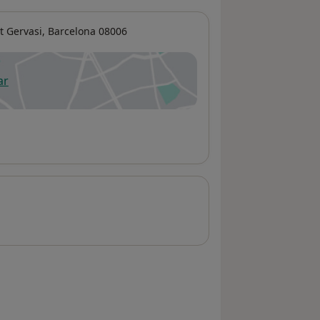
t Gervasi
,
Barcelona
08006
ar
 abre en una nueva pestaña