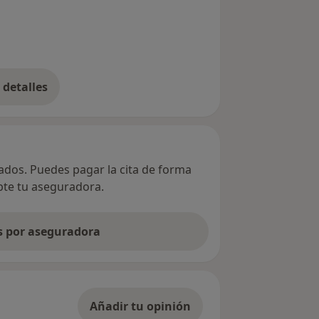
detalles
bre la dirección
vados. Puedes pagar la cita de forma
epte tu aseguradora.
as por aseguradora
Añadir tu opinión