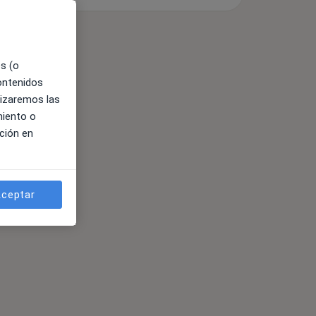
es (o
contenidos
lizaremos las
miento o
ción en
ceptar