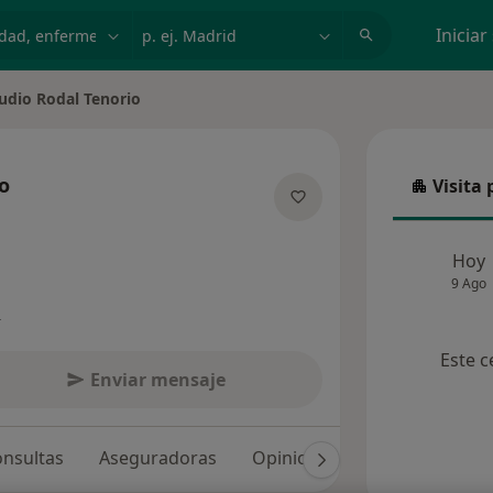
dad, enfermedad o nombre
p. ej. Madrid
Iniciar
udio Rodal Tenorio
 de ciudad
o
Visita 
Visita p
e las especializaciones
Hoy
9 Ago
s
Este c
Enviar mensaje
nsultas
Aseguradoras
Opiniones (161)
Dudas so