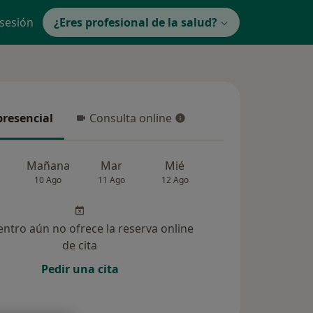
 sesión
¿Eres profesional de la salud?
presencial
Consulta online
resencial
Consulta online
Mañana
Mar
Mié
Jue
Vie
10 Ago
11 Ago
12 Ago
13 Ago
14 Ag
entro aún no ofrece la reserva online
de cita
Pedir una cita
lucionadas (1083)