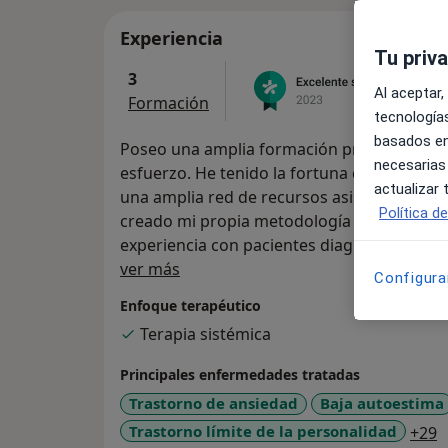
Experiencia
Tu priv
3
Al aceptar,
Formación
tecnologías
basados en
Poseo una amplia formación práctica, graci
necesarias
esfuerzo. He tenido la fortuna de trabajar
actualizar
una amplia red de recursos asistenciales pú
Política d
creado mi propia metodología centrada en e
experiencia con pacientes diagnosticados 
Sobre mí
Servicios de Rehabilitación Comunitaria ha
ver más
Configura
que ha complementado mi trabajo de psicot
Enfoque terapéutico
contextos tan variables y con personas con
Terapia sistémica
enriquecido mis habilidades terapéuticas.
Principales enfermedades tratadas
Destaco de mí el respeto por los significa
Trastorno de ansiedad
Baja autoestima
acuden a mí, por sus historias. Comprender
a
Trastorno límite de la personalidad
+29
transformarlas y así reducir el malestar psi