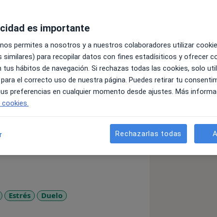
acidad es importante
 nos permites a nosotros y a nuestros colaboradores utilizar cooki
 similares) para recopilar datos con fines estadísiticos y ofrecer 
 tus hábitos de navegación. Si rechazas todas las cookies, solo uti
as a los valores de constancia y
 para el correcto uso de nuestra página. Puedes retirar tu consenti
 con una gran cantidad de pacientes en
 tus preferencias en cualquier momento desde ajustes. Más informa
blicos. Con el paso del tiempo, he
e cookies.
l tratamiento individualizado. Mi
de trastorno mental severo, en
 sido una experiencia transformadora,
Rechazarlas todas
A
r
erapia individual. Trabajar en
 diagnósticos tan diferentes ha
dos personales de las personas que
Estrés
Duelo
las, es lo que ayuda a poder
11y_sr_more_diseases
cológico.