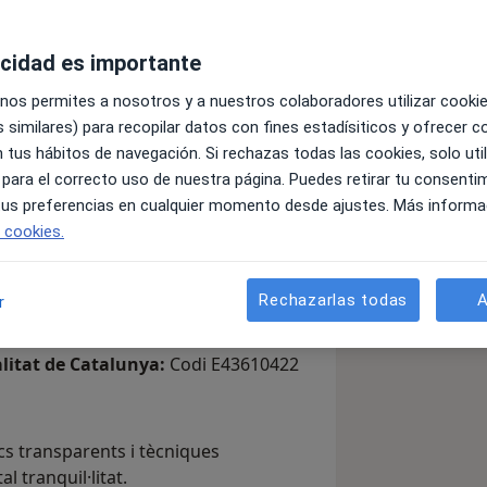
. Practiquem una odontologia de màxima
ecnologia de vanguardia, materials
acidad es importante
asives que garanteixen tractaments
 nos permites a nosotros y a nuestros colaboradores utilizar cooki
dult i digital.
 similares) para recopilar datos con fines estadísiticos y ofrecer 
tètica al teu somriure a través de
 tus hábitos de navegación. Si rechazas todas las cookies, solo uti
) i implantologia avançada, on la
 para el correcto uso de nuestra página. Puedes retirar tu consenti
 amb el màxim respecte i eficiència.
 tus preferencias en cualquier momento desde ajustes. Más informa
ia Amiga: un enfocament profundament
e cookies.
quem cada pas del procés amb total
ot moment.
tal calmada, personalitzada i excel·lent
Rechazarlas todas
A
r
alitat de Catalunya:
Codi E43610422
s transparents i tècniques
l tranquil·litat.