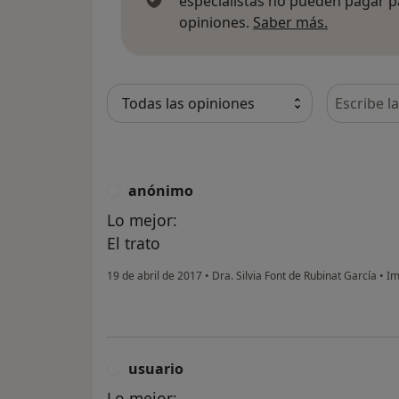
especialistas no pueden pagar p
Más infor
opiniones.
Saber más.
Busca en 
anónimo
A
Lo mejor:
El trato
19 de abril de 2017
•
Dra. Silvia Font de Rubinat García
•
Im
usuario
U
Lo mejor: