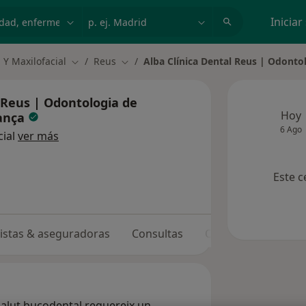
dad, enfermedad o nombre
p. ej. Madrid
Iniciar
 Y Maxilofacial
Reus
Alba Clínica Dental Reus | Odonto
Cambiar de ciudad
Cambiar de ciudad
l Reus | Odontologia de
Hoy
iança
6 Ago
cial
ver más
Este c
listas & aseguradoras
Consultas
Opiniones
salut bucodental requereix un