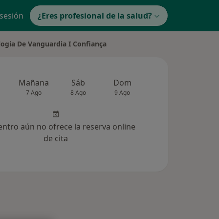
 sesión
¿Eres profesional de la salud?
logia De Vanguardia I Confiança
Mañana
Sáb
Dom
Lun
Mar
7 Ago
8 Ago
9 Ago
10 Ago
11 Ag
entro aún no ofrece la reserva online
de cita