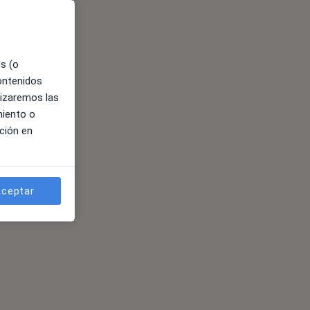
es (o
contenidos
lizaremos las
miento o
ción en
ceptar