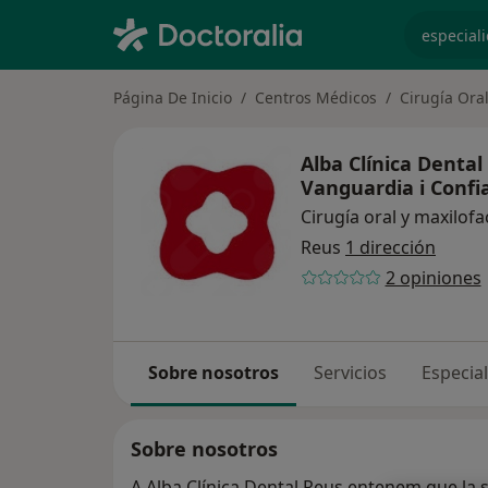
especiali
Página De Inicio
Centros Médicos
Cirugía Oral
Alba Clínica Denta
Vanguardia i Conf
Cirugía oral y maxilofa
Reus
1 dirección
2 opiniones
Sobre nosotros
Servicios
Especia
Sobre nosotros
A Alba Clínica Dental Reus entenem que la 