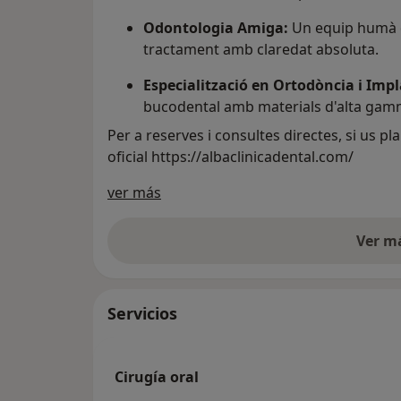
Odontologia Amiga:
Un equip humà qu
tractament amb claredat absoluta.
Especialització en Ortodòncia i Impl
bucodental amb materials d'alta gamm
Per a reserves i consultes directes, si us p
oficial https://albaclinicadental.com/
Acerca de nosotros
ver más
Ver m
Servicios
Cirugía oral