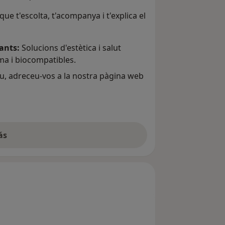
e t'escolta, t'acompanya i t'explica el
ants:
Solucions d'estètica i salut
a i biocompatibles.
lau, adreceu-vos a la nostra pàgina web
ás