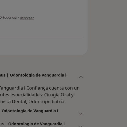
en opinión del usuario usuario
Ortodòncia
•
Reportar
Reus | Odontologia de Vanguardia i
Vanguardia i Confiança cuenta con un
tes especialidades: Cirugía Oral y
enista Dental, Odontopediatría.
 | Odontologia de Vanguardia i
eus | Odontologia de Vanguardia i