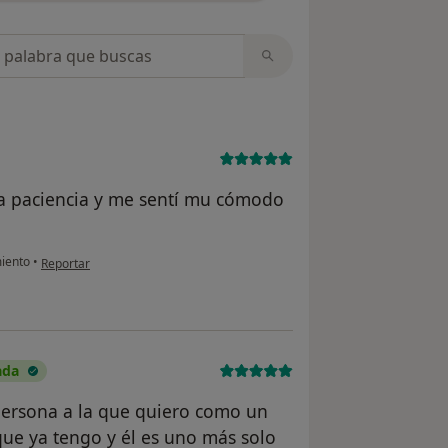
opiniones
a paciencia y me sentí mu cómodo
en opinión del usuario A. C.
miento
•
Reportar
ada
persona a la que quiero como un
que ya tengo y él es uno más solo