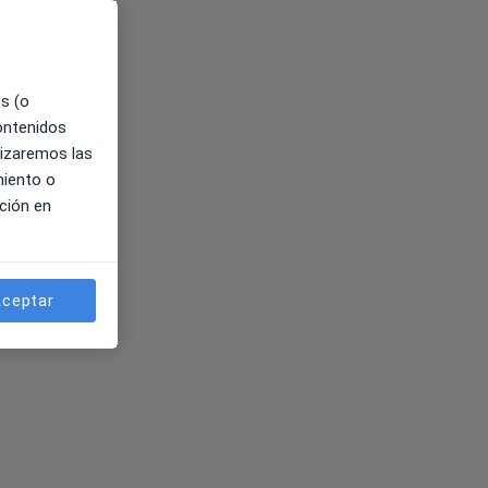
es (o
contenidos
lizaremos las
miento o
ción en
ceptar