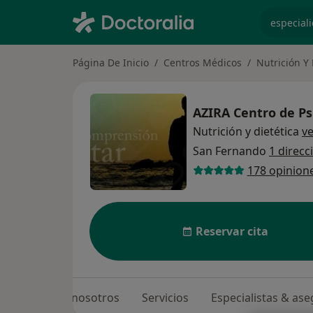
especiali
Página De Inicio
Centros Médicos
Nutrición Y 
AZIRA Centro de Psi
Nutrición y dietética
v
San Fernando
1 direcc
178 opinion
Reservar cita
Sobre nosotros
Servicios
Especialistas & as