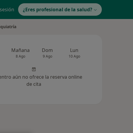
 sesión
¿Eres profesional de la salud?
iquiatría
Mañana
Dom
Lun
Mar
Mié
8 Ago
9 Ago
10 Ago
11 Ago
12 Ag
entro aún no ofrece la reserva online
de cita