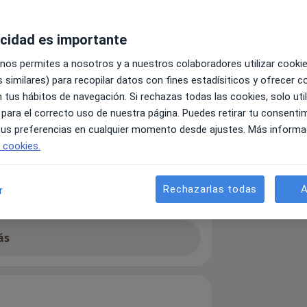
acidad es importante
 nos permites a nosotros y a nuestros colaboradores utilizar cooki
 similares) para recopilar datos con fines estadísiticos y ofrecer 
Psiquiatra
 tus hábitos de navegación. Si rechazas todas las cookies, solo uti
 para el correcto uso de nuestra página. Puedes retirar tu consenti
Buscar otra especialidad
 tus preferencias en cualquier momento desde ajustes. Más informa
e cookies.
A cuenta con un equipo de profesionales
Rechazarlas todas
A
r
alud mental.
ás