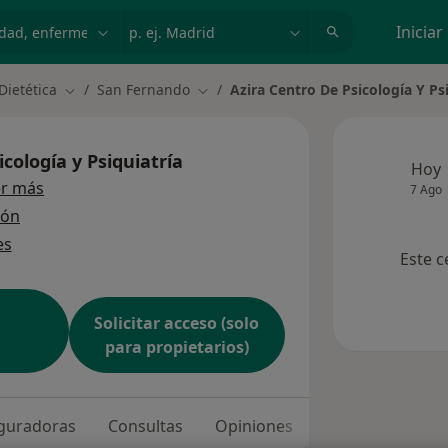
dad, enfermedad o nombre
p. ej. Madrid
Iniciar
Dietética
San Fernando
Azira Centro De Psicología Y Ps
Cambiar de ciudad
Cambiar de ciudad
cología y Psiquiatría
Hoy
er más
7 Ago
ión
es
Este c
Solicitar acceso (solo
para propietarios)
eguradoras
Consultas
Opiniones