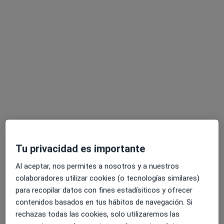
Opción de pago online
Clínica Eupnea
·
Ver más
Pediatra, Acupuntor, Alergólogo
1657 opiniones
Consulta online
50 €
Tu privacidad es importante
Ningún profesional de este centro tiene citas disponibles
Al aceptar, nos permites a nosotros y a nuestros
colaboradores utilizar cookies (o tecnologías similares)
Mostrar perfil
para recopilar datos con fines estadísiticos y ofrecer
contenidos basados en tus hábitos de navegación. Si
rechazas todas las cookies, solo utilizaremos las