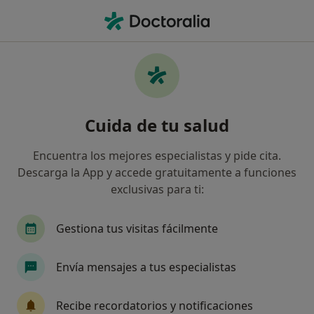
Men
Pediatría • San Fernando, Cádiz
Filtros
• 1
Seguro
Mapa
Centros médicos de Pediatría en San
Cuida de tu salud
Fernando
Así organizamos los resultados
Encuentra los mejores especialistas y pide cita.
Descarga la App y accede gratuitamente a funciones
exclusivas para ti:
¿Cuál es tu compañía aseguradora?
Gestiona tus visitas fácilmente
Envía mensajes a tus especialistas
Recibe recordatorios y notificaciones