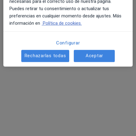
necesarias para el correcto uso de nuestra página.
Puedes retirar tu consentimiento o actualizar tus
preferencias en cualquier momento desde ajustes. Más
información en
Política de cookies.
Opción de pago online
Configurar
Centro Comienzo
Rechazarlas todas
Aceptar
·
Ver más
Pediatra, Endocrino, Endocrinólogo pediátrico
275 opiniones
Consulta online
desde 100 €
Mostrar más servicios
Dra. Cristina Cordero
Dra. María Angustias
Dra. Myriam Herrero
Castro
Salmerón Ruíz
Alvarez
Pediatra
Pediatra
Pediatra
Ningún profesional de este centro tiene citas disponibles