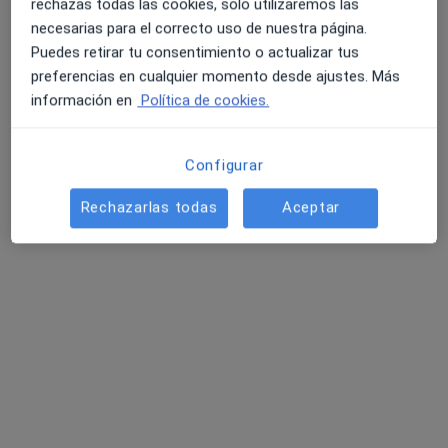
rechazas todas las cookies, solo utilizaremos las
necesarias para el correcto uso de nuestra página.
Puedes retirar tu consentimiento o actualizar tus
preferencias en cualquier momento desde ajustes. Más
Centro Médico Viamed San Fernando
información en
Política de cookies.
·
Alergólogo, Analista clínico, Angiólogo y cirujano vascular
Ver más
Configurar
Avenida Reyes Católicos S/N, San Fernando
•
Mapa
Centro Médico Viamed San Fernando
Rechazarlas todas
Aceptar
Ningún profesional de este centro tiene citas disponibles
Mostrar perfil