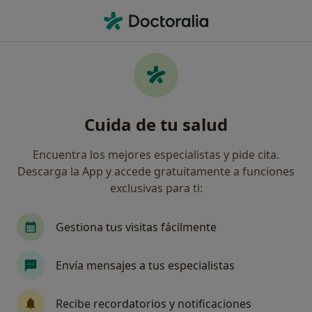
Men
Alergología • San Fernando, Cádiz
Filtros
• 1
Seguro
Mapa
Centros médicos de Alergología en San
Cuida de tu salud
Fernando
Así organizamos los resultados
Encuentra los mejores especialistas y pide cita.
Descarga la App y accede gratuitamente a funciones
exclusivas para ti:
¿Cuál es tu compañía aseguradora?
Gestiona tus visitas fácilmente
Envía mensajes a tus especialistas
Recibe recordatorios y notificaciones