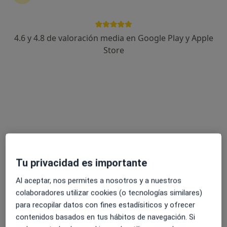
Hospital Viamed Bahía de Cádiz
·
Ver más
4.6 y 4.8 de valoración media en Google Play y Apple
Alergólogo, Analista clínico, Patólogo
398 opiniones
Store
Dirección 1
Dirección 2
Dirección 3
Avenida del Torno 10, Chiclana de la Frontera
•
Mapa
Hospital Viamed Bahía de Cádiz
Ningún profesional de este centro tiene citas disponibles
Mostrar perfil
Tu privacidad es importante
Al aceptar, nos permites a nosotros y a nuestros
colaboradores utilizar cookies (o tecnologías similares)
para recopilar datos con fines estadísiticos y ofrecer
contenidos basados en tus hábitos de navegación. Si