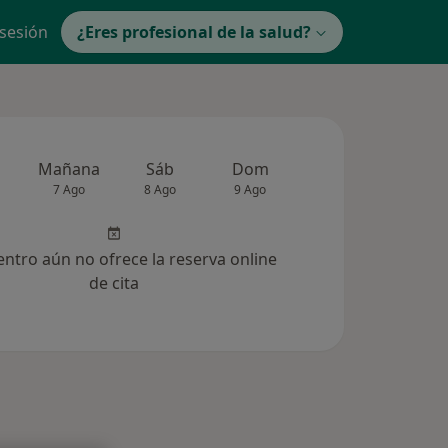
 sesión
¿Eres profesional de la salud?
Mañana
Sáb
Dom
Lun
Mar
7 Ago
8 Ago
9 Ago
10 Ago
11 Ag
entro aún no ofrece la reserva online
de cita