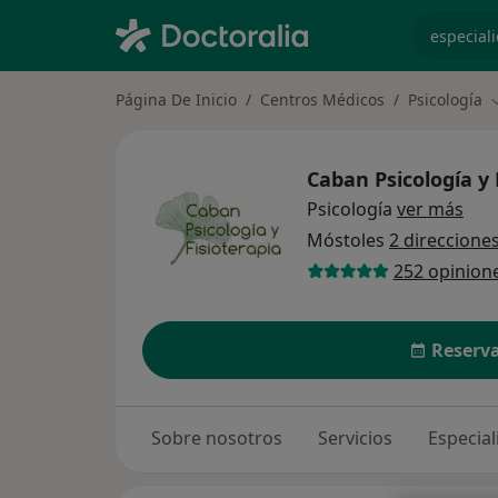
especiali
Página De Inicio
Centros Médicos
Psicología
C
Caban Psicología y 
Psicología
ver más
Móstoles
2 direccione
252 opinion
Reserva
Sobre nosotros
Servicios
Especia