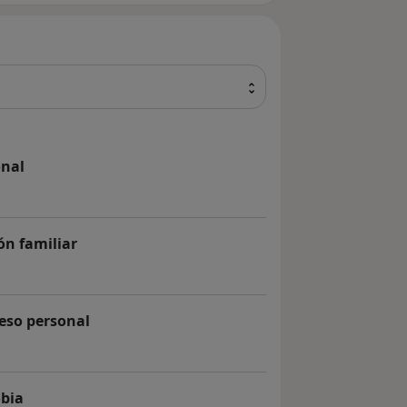
e Madrid, reconocida por su excelencia
ralia Awards en 2015 y finalistas en
miso y cuidado que ofrecemos a cada
o y suplementación para potenciar tu
onal
atamientos de enfermedades
ofesional
y más, buscando siempre una atención
n familiar
ración familiar
ar tu salud física o un enfoque
udarte. Da el primer paso hacia el
eso personal
l proceso personal
obia