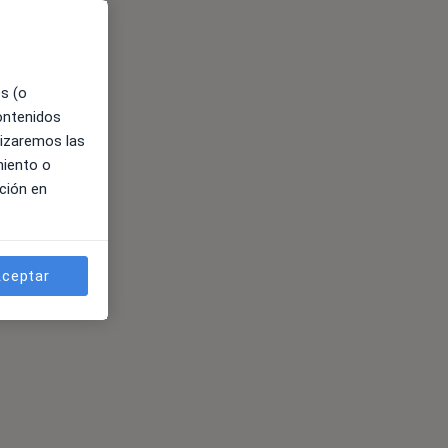
es (o
contenidos
lizaremos las
miento o
ción en
ceptar