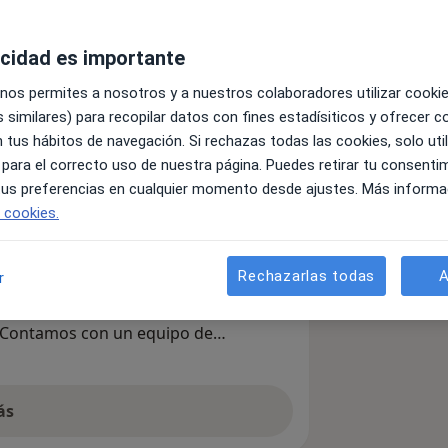
acidad es importante
 nos permites a nosotros y a nuestros colaboradores utilizar cooki
 similares) para recopilar datos con fines estadísiticos y ofrecer 
Buscar otra especialidad
 tus hábitos de navegación. Si rechazas todas las cookies, solo uti
 para el correcto uso de nuestra página. Puedes retirar tu consenti
 tus preferencias en cualquier momento desde ajustes. Más informa
e cookies.
 Madrid especializado en terapia
Rechazarlas todas
A
r
e Seguridad. La terapia EMDR es una
do a reducir el tiempo de tratamiento y
 Contamos con un equipo de
as y con amplia experiencia,
tes, adultos, parejas y familias.
o hacia tu bienestar.
ás