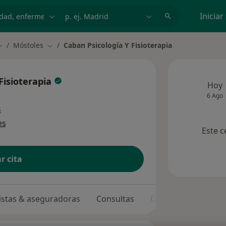
dad, enfermedad o nombre
p. ej. Madrid
Iniciar
Móstoles
Caban Psicología Y Fisioterapia
ambiar de ciudad
Cambiar de ciudad
Fisioterapia
Hoy
6 Ago
s
es
Este c
r cita
listas & aseguradoras
Consultas
Opiniones