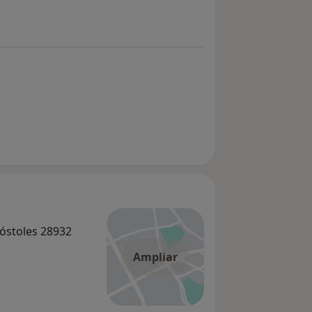
Móstoles 28932
Ampliar