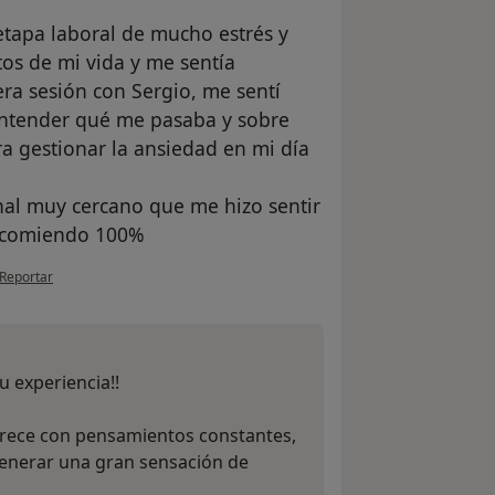
tapa laboral de mucho estrés y
tos de mi vida y me sentía
ra sesión con Sergio, me sentí
ntender qué me pasaba y sobre
ra gestionar la ansiedad en mi día
al muy cercano que me hizo sentir
recomiendo 100%
en opinión del usuario A.C.
Reportar
 experiencia!!
rece con pensamientos constantes,
generar una gran sensación de