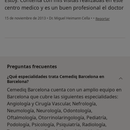
centro medico y es un buen profesional el doctor
Sí, una vez
en opinión del usuari
15 de noviembre de 2013
•
Dr. Miguel Heimann Cella
•
•
Reportar
No, pero lo consideraría
No, y no confío en ello
Continuar
Preguntas frecuentes
¿Qué especialidades trata Cemediq Barcelona en
Barcelona?
Cemediq Barcelona cuenta con un amplio equipo en
Barcelona que cubre las siguientes especialidades:
Angiología y Cirugía Vascular, Nefrología,
Neumología, Neurología, Odontología,
Oftalmología, Otorrinolaringología, Pediatría,
Podología, Psicología, Psiquiatría, Radiología,