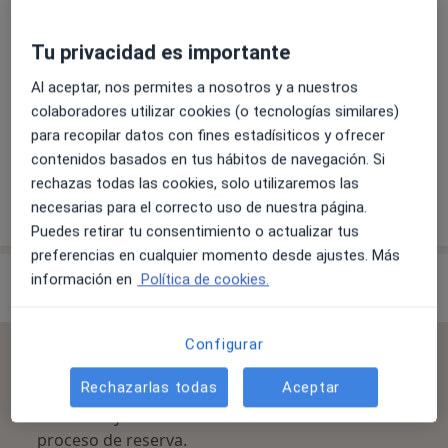
Aparato Digestivo
Tu privacidad es importante
Al aceptar, nos permites a nosotros y a nuestros
colaboradores utilizar cookies (o tecnologías similares)
Visita Aparato Digestivo
para recopilar datos con fines estadísiticos y ofrecer
contenidos basados en tus hábitos de navegación. Si
rechazas todas las cookies, solo utilizaremos las
necesarias para el correcto uso de nuestra página.
¿Cómo funcionan los precios?
Puedes retirar tu consentimiento o actualizar tus
preferencias en cualquier momento desde ajustes. Más
Especialistas & aseguradoras
información en
Política de cookies.
Configurar
Se aceptan aseguradoras
Rechazarlas todas
Aceptar
La cobertura varía en función del especialista, la
ubicación y el servicio. Confirma la cobertura en el
proceso de reserva.