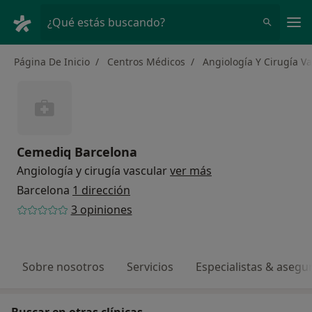
Men
¿Qué estás buscando?
Página De Inicio
Centros Médicos
Angiología Y Cirugía V
Cemediq Barcelona
Angiología y cirugía vascular
ver más
Barcelona
1 dirección
3 opiniones
Sobre nosotros
Servicios
Especialistas & asegu
Buscar en otras clínicas