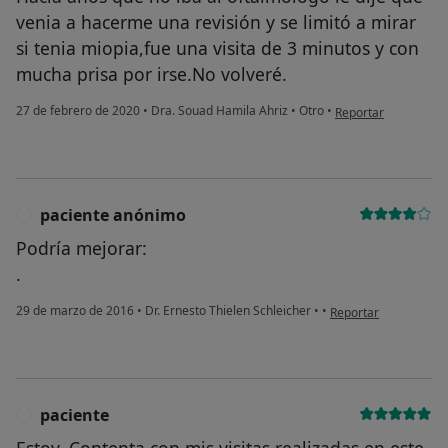
venia a hacerme una revisión y se limitó a mirar
si tenia miopia,fue una visita de 3 minutos y con
mucha prisa por irse.No volveré.
en opinión del usua
27 de febrero de 2020
•
Dra. Souad Hamila Ahriz
•
Otro
•
Reportar
paciente anónimo
P
Podría mejorar:
.
en opinión del usuar
29 de marzo de 2016
•
Dr. Ernesto Thielen Schleicher
•
•
Reportar
¿Alguna vez has usado una app
o chatbot de IA para hablar
sobre un tema emocional o
psicológico?
paciente
P
Sí, varias veces
Estoy. Contenta con mis visitas realizadas en este