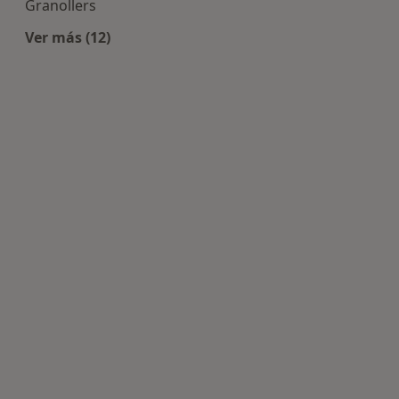
Granollers
Ver más (12)
Más en esta categoría: Centros de Angiología y 