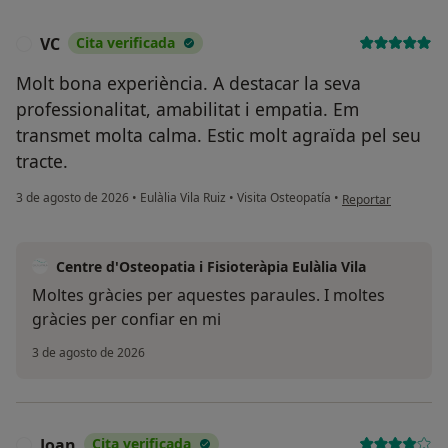
VC
Cita verificada
V
Molt bona experiència. A destacar la seva
professionalitat, amabilitat i empatia. Em
transmet molta calma. Estic molt agraïda pel seu
tracte.
en opinión del usu
3 de agosto de 2026
•
Eulàlia Vila Ruiz
•
Visita Osteopatía
•
Reportar
Centre d'Osteopatia i Fisioteràpia Eulàlia Vila
Moltes gràcies per aquestes paraules. I moltes
gràcies per confiar en mi
3 de agosto de 2026
Joan
Cita verificada
J