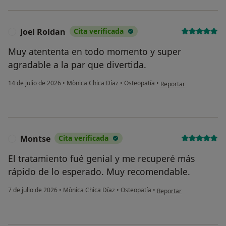
Joel Roldan
Cita verificada
J
Muy atententa en todo momento y super
agradable a la par que divertida.
en opinión del usuario 
14 de julio de 2026
•
Mònica Chica Díaz
•
Osteopatía
•
Reportar
Montse
Cita verificada
M
El tratamiento fué genial y me recuperé más
rápido de lo esperado. Muy recomendable.
en opinión del usuario 
7 de julio de 2026
•
Mònica Chica Díaz
•
Osteopatía
•
Reportar