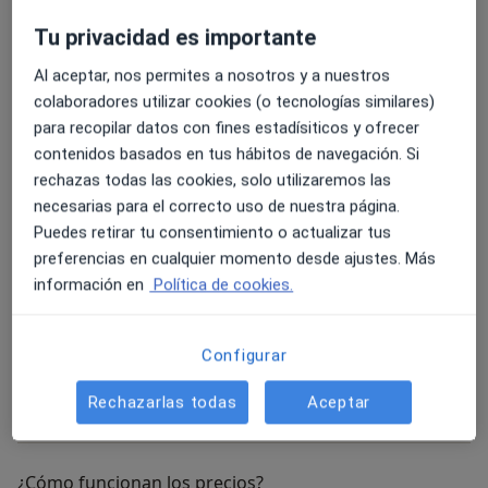
Tu privacidad es importante
Visita Osteopatía
Visita Osteopatía
Desde 55 €
Detalles
Al aceptar, nos permites a nosotros y a nuestros
colaboradores utilizar cookies (o tecnologías similares)
para recopilar datos con fines estadísiticos y ofrecer
Osteopatía
contenidos basados en tus hábitos de navegación. Si
Osteopatía
55 €
Detalles
rechazas todas las cookies, solo utilizaremos las
necesarias para el correcto uso de nuestra página.
1ª visita osteopatia intantil / pediatrica
Puedes retirar tu consentimiento o actualizar tus
1ª visita osteopatia intantil / pediat
Desde 55 €
Detalles
preferencias en cualquier momento desde ajustes. Más
información en
Política de cookies.
Osteopatía infantil/pediátrica
Osteopatía infantil/pediátrica
55 €
Detalles
Configurar
Rechazarlas todas
Aceptar
+1 servicio
¿Cómo funcionan los precios?