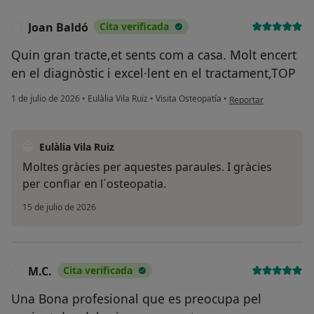
Joan Baldó
Cita verificada
J
Quin gran tracte,et sents com a casa. Molt encert
en el diagnòstic i excel·lent en el tractament,TOP
en opinión del usuari
1 de julio de 2026
•
Eulàlia Vila Ruiz
•
Visita Osteopatía
•
Reportar
Eulàlia Vila Ruiz
Moltes gràcies per aquestes paraules. I gràcies
per confiar en l´osteopatia.
15 de julio de 2026
M.C.
Cita verificada
M
Una Bona profesional que es preocupa pel