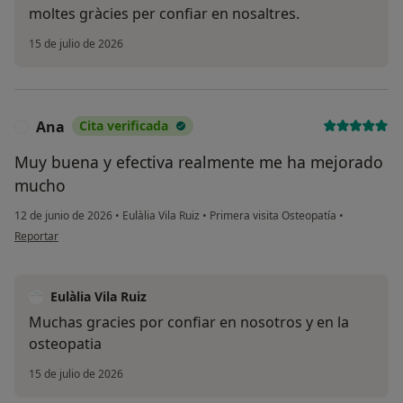
moltes gràcies per confiar en nosaltres.
15 de julio de 2026
Ana
Cita verificada
A
Muy buena y efectiva realmente me ha mejorado
mucho
12 de junio de 2026
•
Eulàlia Vila Ruiz
•
Primera visita Osteopatía
•
en opinión del usuario Ana
Reportar
Eulàlia Vila Ruiz
Muchas gracies por confiar en nosotros y en la
osteopatia
15 de julio de 2026