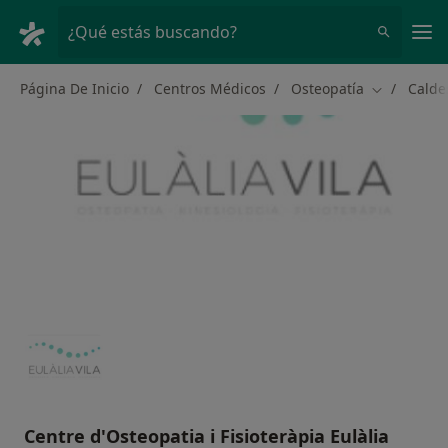
Men
¿Qué estás buscando?
Página De Inicio
Centros Médicos
Osteopatía
Calde
Cambiar de
Centre d'Osteopatia i Fisioteràpia Eulàlia