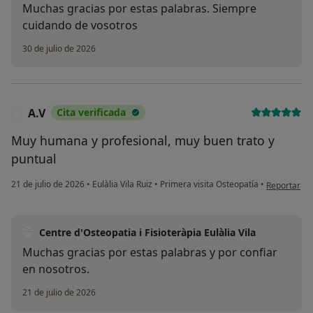
Muchas gracias por estas palabras. Siempre
cuidando de vosotros
30 de julio de 2026
A.V
Cita verificada
A
Muy humana y profesional, muy buen trato y
puntual
en opinión d
21 de julio de 2026
•
Eulàlia Vila Ruiz
•
Primera visita Osteopatía
•
Reportar
Centre d'Osteopatia i Fisioteràpia Eulàlia Vila
Muchas gracias por estas palabras y por confiar
en nosotros.
21 de julio de 2026