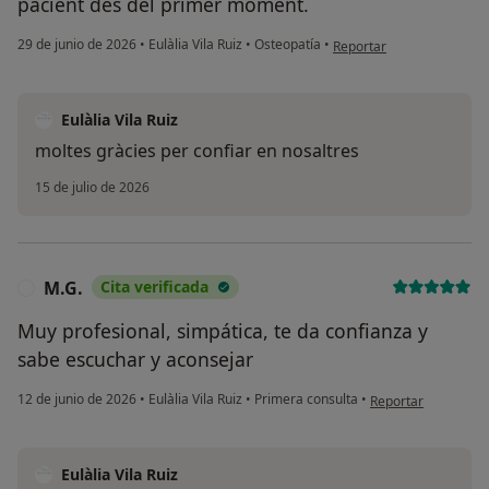
pacient des del primer moment.
en opinión del usuario M.
29 de junio de 2026
•
Eulàlia Vila Ruiz
•
Osteopatía
•
Reportar
Eulàlia Vila Ruiz
moltes gràcies per confiar en nosaltres
15 de julio de 2026
M.G.
Cita verificada
M
Muy profesional, simpática, te da confianza y
sabe escuchar y aconsejar
en opinión del usua
12 de junio de 2026
•
Eulàlia Vila Ruiz
•
Primera consulta
•
Reportar
Eulàlia Vila Ruiz