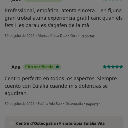
Professional, empàtica, atenta,sincera....en fí,una
gran troballa,una experiència gratificant quan els
fets i les paraules s'agafen de la mà
en opinión del usuario Joan
30 de julio de 2026
•
Mònica Chica Díaz
•
Otro
•
Reportar
Ana
Cita verificada
A
Centro perfecto en todos los aspectos. Siempre
cuento con Eulàlia cuando mis dolencias se
agudizan.
en opinión del usuario Ana
30 de julio de 2026
•
Eulàlia Vila Ruiz
•
Osteopatía
•
Reportar
Centre d'Osteopatia i Fisioteràpia Eulàlia Vila