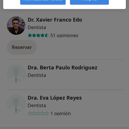
Dr. Xavier Franco Edo
Dentista
51 opiniones
Reservar
Dra. Berta Paulo Rodriguez
Dentista
Dra. Eva López Reyes
Dentista
1 opinión