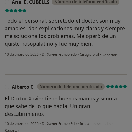
Ana. E. CUBELLS
Número de teléfono verificado
A
Todo el personal, sobretodo el doctor, son muy
amables, dan explicaciones muy claras y siempre
me soluciona los problemas. Me operó de un
quiste nasopalatino y fue muy bien.
en opinión del us
10 de enero de 2026
•
Dr. Xavier Franco Edo
•
Cirugía oral
•
Reportar
Alberto C.
Número de teléfono verificado
A
El Doctor Xavier tiene buenas manos y senota
que sabe de lo que habla. Un gran
descubrimiento.
10 de enero de 2026
•
Dr. Xavier Franco Edo
•
Implantes dentales
•
en opinión del usuario Alberto C.
Reportar