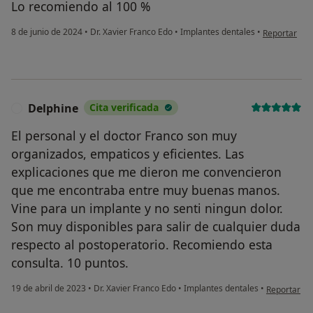
Lo recomiendo al 100 %
en opinión d
8 de junio de 2024
•
Dr. Xavier Franco Edo
•
Implantes dentales
•
Reportar
Delphine
Cita verificada
D
El personal y el doctor Franco son muy
organizados, empaticos y eficientes. Las
explicaciones que me dieron me convencieron
que me encontraba entre muy buenas manos.
Vine para un implante y no senti ningun dolor.
Son muy disponibles para salir de cualquier duda
respecto al postoperatorio. Recomiendo esta
consulta. 10 puntos.
en opinión 
19 de abril de 2023
•
Dr. Xavier Franco Edo
•
Implantes dentales
•
Reportar