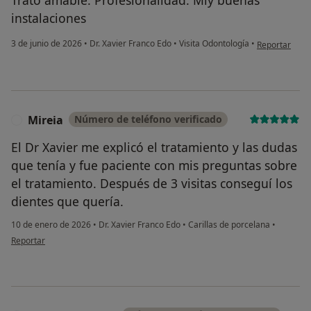
instalaciones
en opinión de
3 de junio de 2026
•
Dr. Xavier Franco Edo
•
Visita Odontología
•
Reportar
Mireia
Número de teléfono verificado
M
El Dr Xavier me explicó el tratamiento y las dudas
que tenía y fue paciente con mis preguntas sobre
el tratamiento. Después de 3 visitas conseguí los
dientes que quería.
10 de enero de 2026
•
Dr. Xavier Franco Edo
•
Carillas de porcelana
•
en opinión del usuario Mireia
Reportar