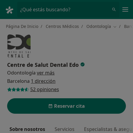
Men
¿Qué estás buscando?
Página De Inicio
Centros Médicos
Odontología
Barc
Cambiar d
Centre de Salut Dental Edo
Odontología
ver más
Barcelona
1 dirección
52 opiniones
Reservar cita
Sobre nosotros
Servicios
Especialistas & aseg