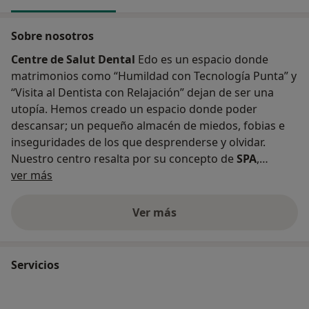
Sobre nosotros
Centre de Salut Dental
Edo es un espacio donde
matrimonios como “Humildad con Tecnología Punta” y
“Visita al Dentista con Relajación” dejan de ser una
utopía. Hemos creado un espacio donde poder
descansar; un pequeño almacén de miedos, fobias e
inseguridades de los que desprenderse y olvidar.
Nuestro centro resalta por su concepto de
SPA
,
Acerca de nosotros
destinado a ahuyentar la fobia al dentista utilizando
ver más
varios métodos de disipación sensorial:
cromoterapia, aromaterapia, hilo musical inmersivo y
Ver más
otros recursos así como la docencia, innovación
y tecnología puntera que nos ayudan a transmitir
eficientemente los posibles tratamientos de todos
Servicios
nuestros pacientes.
Contamos con una bella recepción y sala de espera
provistas de todas las facilidades para que puedan