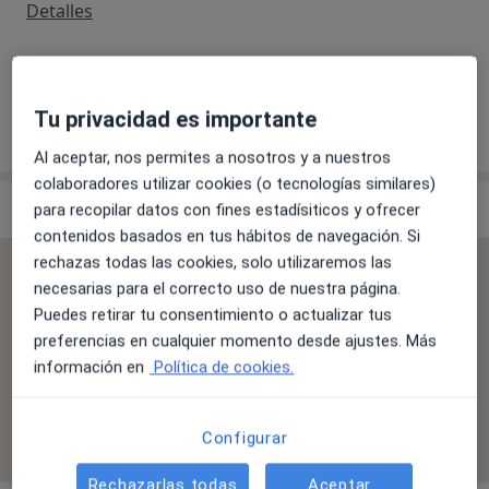
reconocimiento nacional e internacional. Somos un
Apicectomía
Detalles
grupo de profesionales en continua formación,
innovador, de carácter muy familiar y abiertos a
+ 39 servicios
cualquier crítica. “Todos a una” es nuestro lema. Unir
esfuerzos para tratar a nuestros pacientes con la
Tu privacidad es importante
especialidad, distinción, excelencia y humanidad que
¿Cómo funcionan los precios?
Al aceptar, nos permites a nosotros y a nuestros
se merecen. Arropada está esta dinámica de trabajo
colaboradores utilizar cookies (o tecnologías similares)
gracias a, entre otras, la tecnología más puntera del
Especialistas & aseguradoras
para recopilar datos con fines estadísiticos y ofrecer
mercado que aporta esa guinda al pastel del que
contenidos basados en tus hábitos de navegación. Si
todos nos nutrimos para seguir creciendo y
rechazas todas las cookies, solo utilizaremos las
mejorando día a día.
Se aceptan aseguradoras
necesarias para el correcto uso de nuestra página.
"
Su bienestar es nuestra felicidad y su felicidad
La cobertura varía en función del especialista, la
Puedes retirar tu consentimiento o actualizar tus
depende de usted. Conózcanos; será un honor
ubicación y el servicio. Confirma la cobertura en el
preferencias en cualquier momento desde ajustes. Más
tenerle entre nosotros
".
proceso de reserva.
información en
Política de cookies.
** PÁRKING GRATUITO (a 1 minuto andando) **
Filtrar por aseguradora
Configurar
Rechazarlas todas
Aceptar