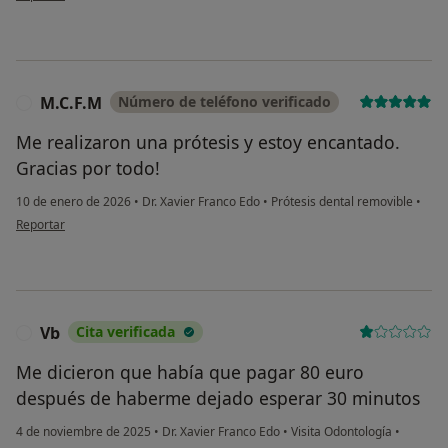
M.C.F.M
Número de teléfono verificado
M
Me realizaron una prótesis y estoy encantado.
Gracias por todo!
10 de enero de 2026
•
Dr. Xavier Franco Edo
•
Prótesis dental removible
•
en opinión del usuario M.C.F.M
Reportar
Vb
Cita verificada
V
Me dicieron que había que pagar 80 euro
después de haberme dejado esperar 30 minutos
4 de noviembre de 2025
•
Dr. Xavier Franco Edo
•
Visita Odontología
•