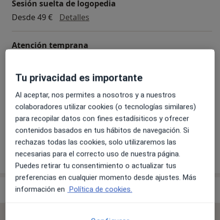
Sesión suelta de logopedia
Sesión suelta de logopedia
Desde 49 €
Detalles
Atención temprana
Atención temprana
Detalles
Tu privacidad es importante
Diagnóstico y atención de las altas capacidades
Al aceptar, nos permites a nosotros y a nuestros
Diagnóstico y atención de las altas capacidades
Detalles
colaboradores utilizar cookies (o tecnologías similares)
para recopilar datos con fines estadísiticos y ofrecer
+ 11 servicios
contenidos basados en tus hábitos de navegación. Si
rechazas todas las cookies, solo utilizaremos las
necesarias para el correcto uso de nuestra página.
¿Cómo funcionan los precios?
Puedes retirar tu consentimiento o actualizar tus
preferencias en cualquier momento desde ajustes. Más
Especialistas & aseguradoras
información en
Política de cookies.
No se aceptan aseguradoras