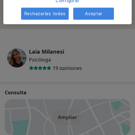
Configurar
Todos los especialistas de esta clínica solo aceptan
Rechazarlas todas
Aceptar
pacientes privados.
Laia Milanesi
Psicóloga
19 opiniones
Consulta
Ampliar