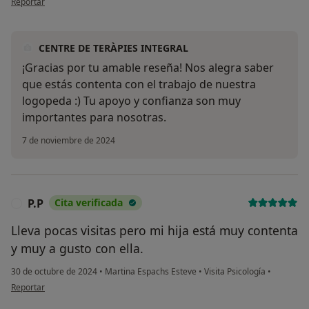
Reportar
CENTRE DE TERÀPIES INTEGRAL
¡Gracias por tu amable reseña! Nos alegra saber
que estás contenta con el trabajo de nuestra
logopeda :) Tu apoyo y confianza son muy
importantes para nosotras.
7 de noviembre de 2024
P.P
Cita verificada
P
Lleva pocas visitas pero mi hija está muy contenta
y muy a gusto con ella.
30 de octubre de 2024
•
Martina Espachs Esteve
•
Visita Psicología
•
en opinión del usuario P.P
Reportar