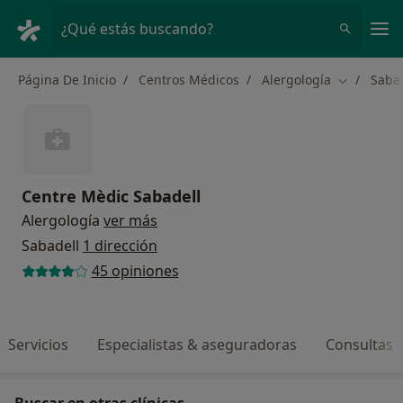
Men
¿Qué estás buscando?
Página De Inicio
Centros Médicos
Alergología
Saba
Cambiar d
Centre Mèdic Sabadell
Alergología
ver más
Sabadell
1 dirección
45 opiniones
Servicios
Especialistas & aseguradoras
Consultas
Buscar en otras clínicas