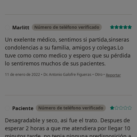
Marlitt
Número de teléfono verificado
M
Un exelente médico, sentimos si partida,sinseras
condolencias a su familia, amigos y colegas.Lo
tuve como como medico y espero que su pérdida
lo sentiremos muchos de sus pacientes.
en opinión del usu
11 de enero de 2022
•
Dr. Antonio Galofre Figueras
•
Otro
•
Reportar
Paciente
Número de teléfono verificado
P
Desagradable y seco, asi fue el trato. Despues de
esperar 2 horas a que me atendiera por llegar 10
minutos tarde, no tenia ninguna predisposición a