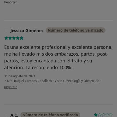
en opinión del usuario Mónica G.
Reportar
Jéssica Giménez
Número de teléfono verificado
J
Es una excelente profesional y excelente persona,
me ha llevado mis dos embarazos, partos, post-
partos, estoy encantada con el trato y su
atención. La recomiendo 100% .
31 de agosto de 2021
•
Dra. Raquel Campos Caballero
•
Visita Ginecología y Obstetricia
•
en opinión del usuario Jéssica Giménez
Reportar
A.C.
Número de teléfono verificado
A