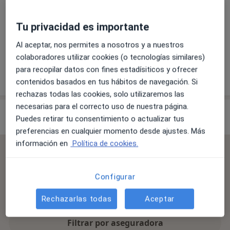
Espirometría dinámica
Tu privacidad es importante
+ 8 servicios
Al aceptar, nos permites a nosotros y a nuestros
colaboradores utilizar cookies (o tecnologías similares)
para recopilar datos con fines estadísiticos y ofrecer
¿Cómo funcionan los precios?
contenidos basados en tus hábitos de navegación. Si
rechazas todas las cookies, solo utilizaremos las
necesarias para el correcto uso de nuestra página.
Especialistas & aseguradoras
Puedes retirar tu consentimiento o actualizar tus
preferencias en cualquier momento desde ajustes. Más
información en
Política de cookies.
Se aceptan aseguradoras
La cobertura varía en función del especialista, la
Configurar
ubicación y el servicio. Confirma la cobertura en el
proceso de reserva.
Rechazarlas todas
Aceptar
Filtrar por aseguradora