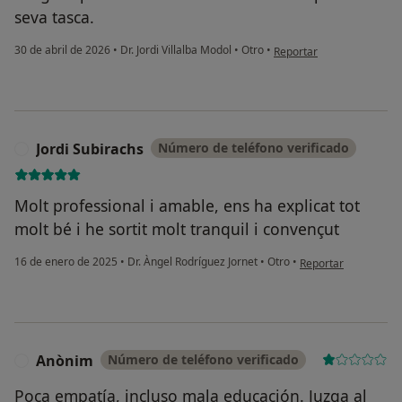
seva tasca.
en opinión del usuario Joa
30 de abril de 2026
•
Dr. Jordi Villalba Modol
•
Otro
•
Reportar
Jordi Subirachs
Número de teléfono verificado
J
Molt professional i amable, ens ha explicat tot
molt bé i he sortit molt tranquil i convençut
en opinión del usuar
16 de enero de 2025
•
Dr. Àngel Rodríguez Jornet
•
Otro
•
Reportar
Anònim
Número de teléfono verificado
A
Poca empatía, incluso mala educación. Juzga al