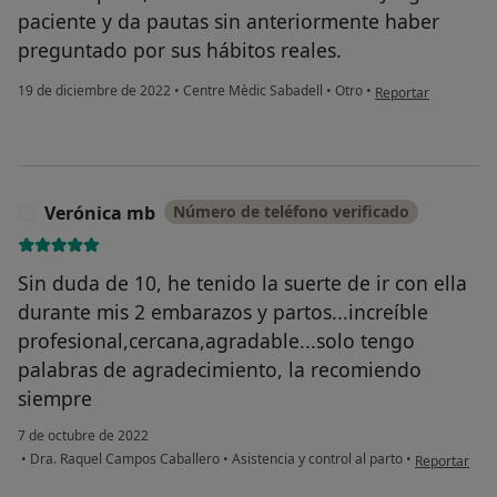
paciente y da pautas sin anteriormente haber
preguntado por sus hábitos reales.
en opinión del usua
19 de diciembre de 2022
•
Centre Mèdic Sabadell
•
Otro
•
Reportar
Verónica mb
Número de teléfono verificado
V
Sin duda de 10, he tenido la suerte de ir con ella
durante mis 2 embarazos y partos...increíble
profesional,cercana,agradable...solo tengo
palabras de agradecimiento, la recomiendo
siempre
7 de octubre de 2022
en opinión de
•
Dra. Raquel Campos Caballero
•
Asistencia y control al parto
•
Reportar