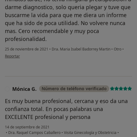
darme diagnostico, solo queria plegar y tuve que
buscarme la vida para que me diera un informe
que ha sido de poca utilidad. No volvere nunca
mas. Cero recomendable y muy poca
profesionalidad.
25 de noviembre de 2021
•
Dra. Maria Isabel Badorrey Martin
•
Otro
•
en opinión del usuario Paciente
Reportar
Mónica G.
Número de teléfono verificado
M
Es muy buena profesional, cercana y eso da una
confianza total. En pocas palabras una
EXCELENTE profesional y persona
14 de septiembre de 2021
•
Dra. Raquel Campos Caballero
•
Visita Ginecología y Obstetricia
•