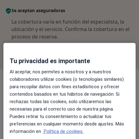
Se aceptan aseguradoras
La cobertura varía en función del especialista, la
ubicación y el servicio. Confirma la cobertura en el
proceso de reserva.
Filtrar por aseguradora
Tu privacidad es importante
Al aceptar, nos permites a nosotros y a nuestros
colaboradores utilizar cookies (o tecnologías similares)
para recopilar datos con fines estadísiticos y ofrecer
Dr. Jose Valle Burriel
contenidos basados en tus hábitos de navegación. Si
Traumatólogo
rechazas todas las cookies, solo utilizaremos las
necesarias para el correcto uso de nuestra página.
3 opiniones
Puedes retirar tu consentimiento o actualizar tus
preferencias en cualquier momento desde ajustes. Más
Dr. Marcos Albiol Ribas
información en
Política de cookies.
Traumatólogo