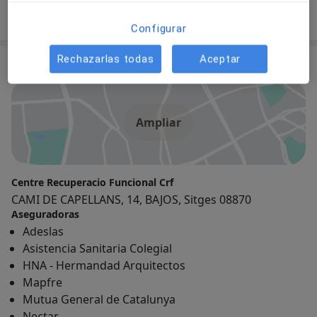
Configurar
Rechazarlas todas
Aceptar
Consulta
Ampliar
Centre Recuperacio Funcional Crf
CAMI DE CAPELLANS, 14, BAJOS, Sitges 08870
Aseguradoras
Adeslas
Asistencia Sanitaria Colegial
HNA - Hermandad Arquitectos
Mapfre
Mutua General de Catalunya
Nectar