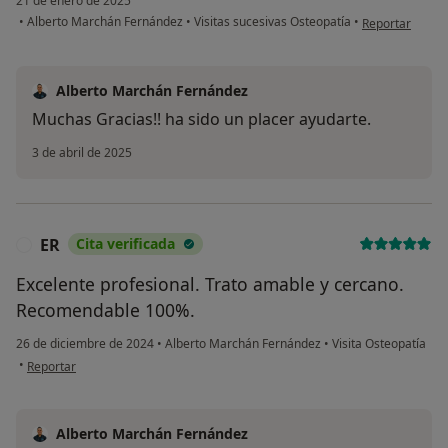
21 de enero de 2025
en opinión del 
•
Alberto Marchán Fernández
•
Visitas sucesivas Osteopatía
•
Reportar
Alberto Marchán Fernández
Muchas Gracias!! ha sido un placer ayudarte.
3 de abril de 2025
ER
Cita verificada
E
Excelente profesional. Trato amable y cercano.
Recomendable 100%.
26 de diciembre de 2024
•
Alberto Marchán Fernández
•
Visita Osteopatía
en opinión del usuario ER
•
Reportar
Alberto Marchán Fernández