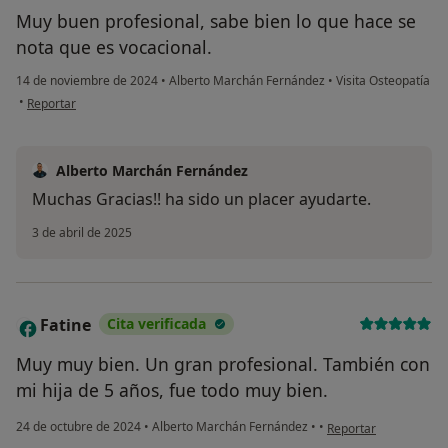
Muy buen profesional, sabe bien lo que hace se
nota que es vocacional.
14 de noviembre de 2024
•
Alberto Marchán Fernández
•
Visita Osteopatía
en opinión del usuario UAP
•
Reportar
Alberto Marchán Fernández
Muchas Gracias!! ha sido un placer ayudarte.
3 de abril de 2025
Fatine
Cita verificada
F
Muy muy bien. Un gran profesional. También con
mi hija de 5 años, fue todo muy bien.
en opinión del usuario
24 de octubre de 2024
•
Alberto Marchán Fernández
•
•
Reportar