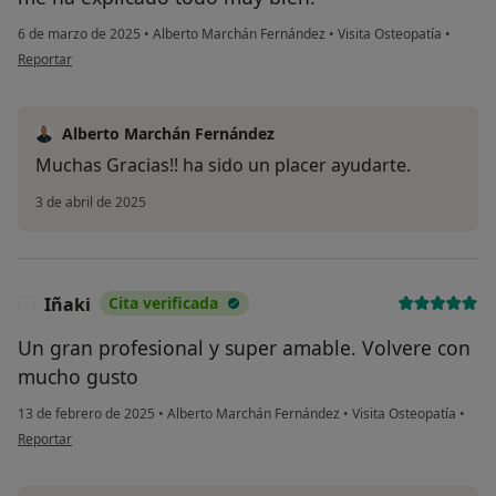
6 de marzo de 2025
•
Alberto Marchán Fernández
•
Visita Osteopatía
•
en opinión del usuario mt
Reportar
Alberto Marchán Fernández
Muchas Gracias!! ha sido un placer ayudarte.
3 de abril de 2025
Iñaki
Cita verificada
I
Un gran profesional y super amable. Volvere con
mucho gusto
13 de febrero de 2025
•
Alberto Marchán Fernández
•
Visita Osteopatía
•
en opinión del usuario Iñaki
Reportar