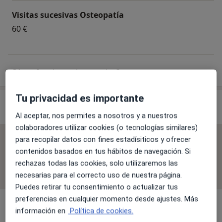
Visitas sucesivas Osteopatía
60 €
¿Cómo funcionan los precios?
Tu privacidad es importante
Especialistas & aseguradoras
Al aceptar, nos permites a nosotros y a nuestros
colaboradores utilizar cookies (o tecnologías similares)
para recopilar datos con fines estadísiticos y ofrecer
No se aceptan aseguradoras
contenidos basados en tus hábitos de navegación. Si
Todos los especialistas de esta clínica solo aceptan
rechazas todas las cookies, solo utilizaremos las
pacientes privados.
necesarias para el correcto uso de nuestra página.
Puedes retirar tu consentimiento o actualizar tus
preferencias en cualquier momento desde ajustes. Más
Fisioterapeuta
información en
Política de cookies.