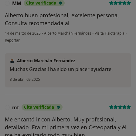
MM
Cita verificada
M
Alberto buen profesional, excelente persona,
Consulta recomendada al
14 de marzo de 2025
•
Alberto Marchán Fernández
•
Visita Fisioterapia
•
en opinión del usuario MM
Reportar
Alberto Marchán Fernández
Muchas Gracias!! ha sido un placer ayudarte.
3 de abril de 2025
mt
Cita verificada
M
Me encantó ir con Alberto. Muy profesional,
detallado. Era mi primera vez en Osteopatia y él
me ha explicado todo muy bien.