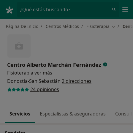
Men
¿Qué estás buscando?
Página De Inicio
Centros Médicos
Fisioterapia
Cent
Cambiar d
Centro Alberto Marchán Fernández
Fisioterapia
ver más
Donostia-San Sebastián
2 direcciones
24 opiniones
Servicios
Especialistas & aseguradoras
Consult
Servicios