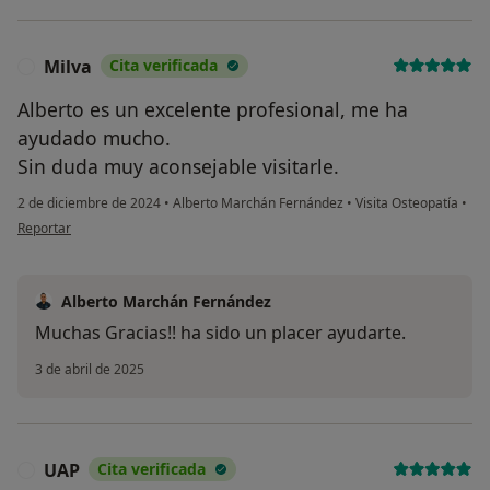
Milva
Cita verificada
M
Alberto es un excelente profesional, me ha
ayudado mucho.
Sin duda muy aconsejable visitarle.
2 de diciembre de 2024
•
Alberto Marchán Fernández
•
Visita Osteopatía
•
en opinión del usuario Milva
Reportar
Alberto Marchán Fernández
Muchas Gracias!! ha sido un placer ayudarte.
3 de abril de 2025
UAP
Cita verificada
U