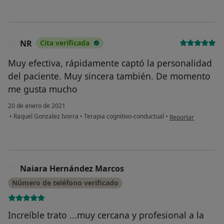
NR
Cita verificada
N
Muy efectiva, rápidamente captó la personalidad
del paciente. Muy sincera también. De momento
me gusta mucho
20 de enero de 2021
en opinión del usua
•
Raquel Gonzalez Ivorra
•
Terapia cognitivo-conductual
•
Reportar
Naiara Hernández Marcos
N
Número de teléfono verificado
Increíble trato ...muy cercana y profesional a la