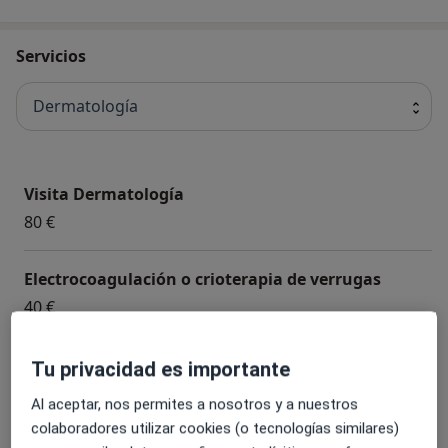
estética, fisioterapia infantil y unidad de nutrición y
dietética para todas las edades.
Servicios
Dermatología
Visita Dermatología
80 €
Electrocoagulación o crioterapia de verrugas
40 €
Cirugía dermatológica
Tu privacidad es importante
150 €
Al aceptar, nos permites a nosotros y a nuestros
colaboradores utilizar cookies (o tecnologías similares)