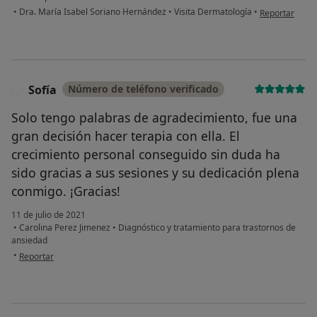
en opinión del
•
Dra. María Isabel Soriano Hernández
•
Visita Dermatología
•
Reportar
Sofía
Número de teléfono verificado
S
Solo tengo palabras de agradecimiento, fue una
gran decisión hacer terapia con ella. El
crecimiento personal conseguido sin duda ha
sido gracias a sus sesiones y su dedicación plena
conmigo. ¡Gracias!
11 de julio de 2021
•
Carolina Perez Jimenez
•
Diagnóstico y tratamiento para trastornos de
ansiedad
en opinión del usuario Sofía
•
Reportar