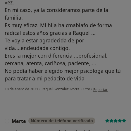
vez.
En mi caso, ya la consideramos parte de la
familia.
Es muy eficaz. Mi hija ha cmabiafo de forma
radical estos años gracias a Raquel ...
Te voy a estar agradecida de por
vida....endeudada contigo.
Eres la mejor con diferencia ...profesional,
cercana, atenta, cariñosa, paciente,....
No podía haber elegido mejor psicóloga que tú
para tratar a mi pedacito de vida
en opinión del usuari
18 de enero de 2021
•
Raquel Gonzalez Ivorra
•
Otro
•
Reportar
Marta
Número de teléfono verificado
M