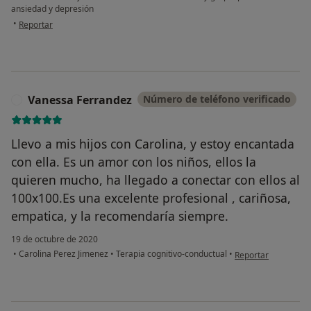
ansiedad y depresión
en opinión del usuario Vane P.
•
Reportar
Vanessa Ferrandez
Número de teléfono verificado
V
Llevo a mis hijos con Carolina, y estoy encantada
con ella. Es un amor con los niños, ellos la
quieren mucho, ha llegado a conectar con ellos al
100x100.Es una excelente profesional , cariñosa,
empatica, y la recomendaría siempre.
19 de octubre de 2020
en opinión del usua
•
Carolina Perez Jimenez
•
Terapia cognitivo-conductual
•
Reportar