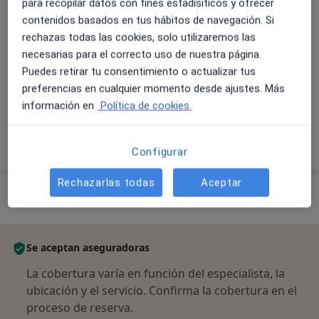
Control y prevención de lunares y pecas
para recopilar datos con fines estadísiticos y ofrecer
80 €
contenidos basados en tus hábitos de navegación. Si
rechazas todas las cookies, solo utilizaremos las
necesarias para el correcto uso de nuestra página.
Biopsia cutánea, subcutánea o mucosa
Puedes retirar tu consentimiento o actualizar tus
preferencias en cualquier momento desde ajustes. Más
+ 5 servicios
información en
Política de cookies.
¿Cómo funcionan los precios?
Configurar
Rechazarlas todas
Aceptar
Especialistas & aseguradoras
Se aceptan aseguradoras
La cobertura varía en función del especialista, la
ubicación y el servicio. Confirma la cobertura en el
proceso de reserva.