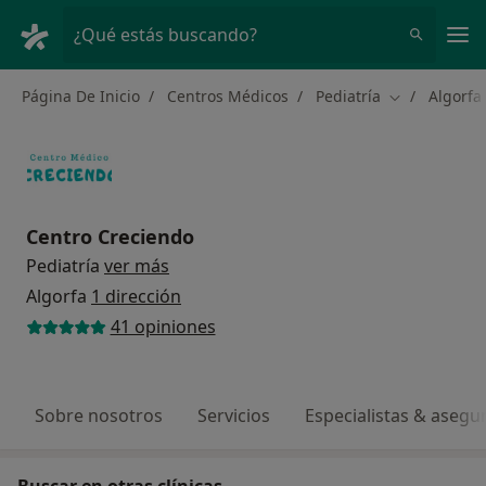
Men
¿Qué estás buscando?
Página De Inicio
Centros Médicos
Pediatría
Algorfa
Cambiar de c
Centro Creciendo
Pediatría
ver más
Algorfa
1 dirección
41 opiniones
Sobre nosotros
Servicios
Especialistas & asegu
Buscar en otras clínicas