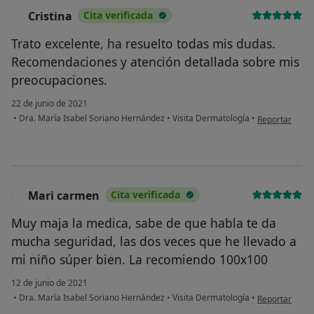
Cristina
Cita verificada
C
Trato excelente, ha resuelto todas mis dudas.
Recomendaciones y atención detallada sobre mis
preocupaciones.
22 de junio de 2021
en opinión del 
•
Dra. María Isabel Soriano Hernández
•
Visita Dermatología
•
Reportar
Mari carmen
Cita verificada
M
Muy maja la medica, sabe de que habla te da
mucha seguridad, las dos veces que he llevado a
mi niño súper bien. La recomiendo 100x100
12 de junio de 2021
en opinión del
•
Dra. María Isabel Soriano Hernández
•
Visita Dermatología
•
Reportar