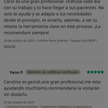
Carol es una gran profesional. Disfruta cada día
con su trabajo y lo hace llegar a sus pacientes. No
solo te ayuda y se adapta a tus necesidades
desde el principio, te enseña, además, a ser tu
mismo la herramienta clave en este proceso. ¡La
recomendaré siempre!
29 de octubre de 2020
•
Carolina Perez Jimenez
•
Terapia con EMDR
•
en opinión del usuario Marta
Reportar
Vane P.
Número de teléfono verificado
V
Carolina es genial,una gran profesional,me esta
ayudando muchísimo,recomendaría la visitarán
sin dudarlo.
20 de octubre de 2020
•
Carolina Perez Jimenez
•
Tratamiento individual y grupal para la