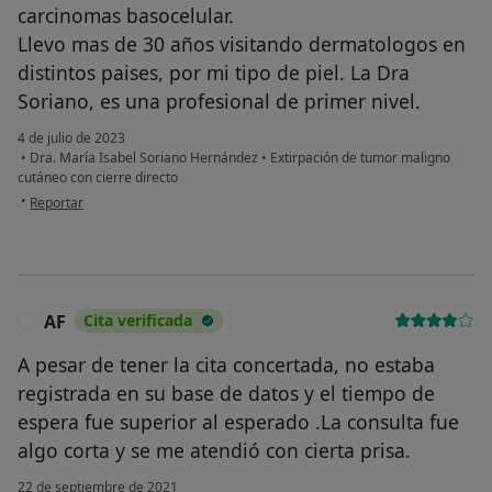
carcinomas basocelular.
Llevo mas de 30 años visitando dermatologos en
distintos paises, por mi tipo de piel. La Dra
Soriano, es una profesional de primer nivel.
4 de julio de 2023
•
Dra. María Isabel Soriano Hernández
•
Extirpación de tumor maligno
cutáneo con cierre directo
en opinión del usuario J.V.C.
•
Reportar
AF
Cita verificada
A
A pesar de tener la cita concertada, no estaba
registrada en su base de datos y el tiempo de
espera fue superior al esperado .La consulta fue
algo corta y se me atendió con cierta prisa.
22 de septiembre de 2021