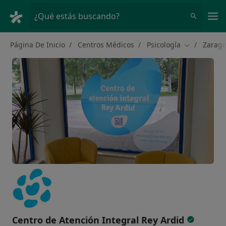
Men
¿Qué estás buscando?
Página De Inicio
Centros Médicos
Psicología
Zarag
Cambiar de 
Centro de Atención Integral Rey Ardid