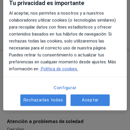
Nuestras especialidades
Mostrar todos
Tu privacidad es importante
Al aceptar, nos permites a nosotros y a nuestros
Psicología
Psiquiatría
colaboradores utilizar cookies (o tecnologías similares)
para recopilar datos con fines estadísiticos y ofrecer
contenidos basados en tus hábitos de navegación. Si
Ver más
rechazas todas las cookies, solo utilizaremos las
necesarias para el correcto uso de nuestra página.
Puedes retirar tu consentimiento o actualizar tus
Servicios
preferencias en cualquier momento desde ajustes. Más
información en
Política de cookies.
Consulta Psicología
Popular
Consulta Psicología
55 €
Detalles
Configurar
Rechazarlas todas
Aceptar
Reservar
Atención a problemas de soledad
Atención a problemas de soledad
Detalles