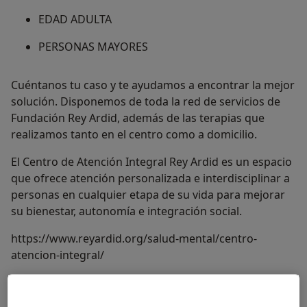
EDAD ADULTA
PERSONAS MAYORES
Cuéntanos tu caso y te ayudamos a encontrar la mejor
solución. Disponemos de toda la red de servicios de
Fundación Rey Ardid, además de las terapias que
realizamos tanto en el centro como a domicilio.
El Centro de Atención Integral Rey Ardid es un espacio
que ofrece atención personalizada e interdisciplinar a
personas en cualquier etapa de su vida para mejorar
su bienestar, autonomía e integración social.
https://www.reyardid.org/salud-mental/centro-
atencion-integral/
Acerca de nosotros
ver más