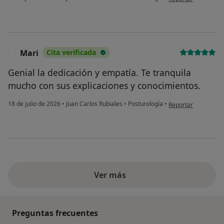
Mari
Cita verificada
M
Genial la dedicación y empatía. Te tranquila
mucho con sus explicaciones y conocimientos.
en opinión del usua
18 de julio de 2026
•
Juan Carlos Rubiales
•
Posturología
•
Reportar
Ver más
Preguntas frecuentes