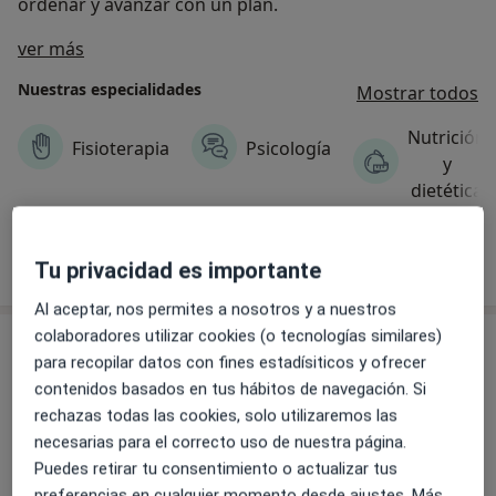
ordenar y avanzar con un plan.
Acerca de nosotros
ver más
Nuestras especialidades
Mostrar todos
Nutrición
Fisioterapia
Psicología
y
dietética
Ver más
Tu privacidad es importante
Al aceptar, nos permites a nosotros y a nuestros
colaboradores utilizar cookies (o tecnologías similares)
Servicios
para recopilar datos con fines estadísiticos y ofrecer
contenidos basados en tus hábitos de navegación. Si
Todos
rechazas todas las cookies, solo utilizaremos las
necesarias para el correcto uso de nuestra página.
Puedes retirar tu consentimiento o actualizar tus
Visita Sucesiva de Fisioterapia y
Popular
preferencias en cualquier momento desde ajustes. Más