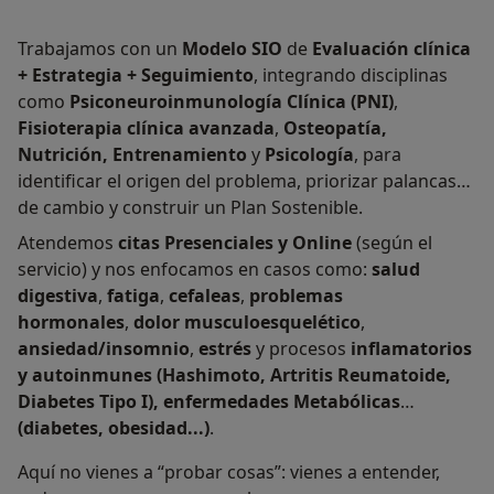
Trabajamos con un
Modelo SIO
de
Evaluación clínica
+ Estrategia + Seguimiento
, integrando disciplinas
como
Psiconeuroinmunología Clínica (PNI)
,
Fisioterapia clínica avanzada
,
Osteopatía,
Nutrición, Entrenamiento
y
Psicología
, para
identificar el origen del problema, priorizar palancas
de cambio y construir un Plan Sostenible.
Atendemos
citas Presenciales y Online
(según el
servicio) y nos enfocamos en casos como:
salud
digestiva
,
fatiga
,
cefaleas
,
problemas
hormonales
,
dolor musculoesquelético
,
ansiedad/insomnio
,
estrés
y procesos
inflamatorios
y autoinmunes (Hashimoto, Artritis Reumatoide,
Diabetes Tipo I), enfermedades Metabólicas
(diabetes, obesidad...)
.
Aquí no vienes a “probar cosas”: vienes a entender,