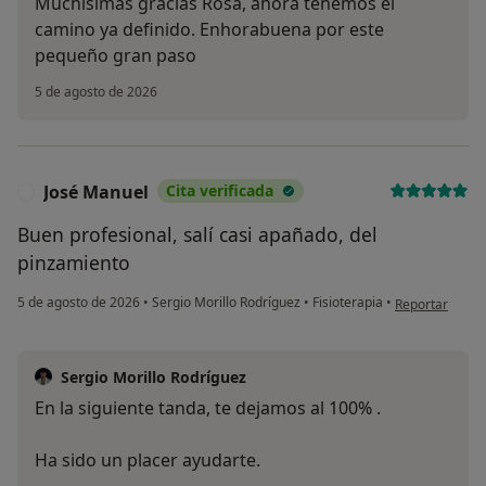
Muchísimas gracias Rosa, ahora tenemos el
camino ya definido. Enhorabuena por este
pequeño gran paso
5 de agosto de 2026
José Manuel
Cita verificada
J
Buen profesional, salí casi apañado, del
pinzamiento
en opinión del
5 de agosto de 2026
•
Sergio Morillo Rodríguez
•
Fisioterapia
•
Reportar
Sergio Morillo Rodríguez
En la siguiente tanda, te dejamos al 100% .
Ha sido un placer ayudarte.