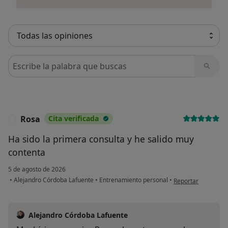
Busca en opiniones
Rosa
Cita verificada
R
Ha sido la primera consulta y he salido muy
contenta
5 de agosto de 2026
en opinión del usua
•
Alejandro Córdoba Lafuente
•
Entrenamiento personal
•
Reportar
Alejandro Córdoba Lafuente