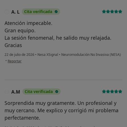
A. L
Cita verificada
A
Atención impecable.
Gran equipo.
La sesión fenomenal, he salido muy relajada.
Gracias
22 de julio de 2026
•
Nesa XSignal
•
Neuromodulación No Invasiva (NESA)
en opinión del usuario A. L
•
Reportar
A.M
Cita verificada
A
Sorprendida muy gratamente. Un profesional y
muy cercano. Me explico y corrigió mi problema
perfectamente.
en opinión del us