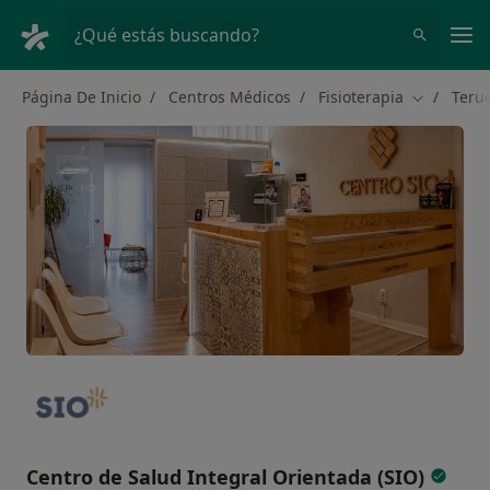
Men
¿Qué estás buscando?
Página De Inicio
Centros Médicos
Fisioterapia
Terue
Cambiar d
Centro de Salud Integral Orientada (SIO)