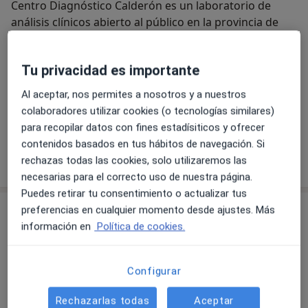
Centro Diagnóstico Calderón es un laboratorio de
análisis clínicos abierto al público en la provincia de
Castellón, donde ofrece el servicio tanto a clientes
particulares como a asegurados en diferentes
Tu privacidad es importante
compañías de salud.
Al aceptar, nos permites a nosotros y a nuestros
Además, Centro Diagnóstico Calderón ha desarrollado
colaboradores utilizar cookies (o tecnologías similares)
Acerca de nosotros
una serie de líneas de diagnóstico específicas para las
ver más
para recopilar datos con fines estadísiticos y ofrecer
que ofrece el servicio en toda España y algunos países
contenidos basados en tus hábitos de navegación. Si
de la Unión Europea a través de colaboraciones con
Ver más
rechazas todas las cookies, solo utilizaremos las
otras empresas, tanto públicas como privadas. A una
necesarias para el correcto uso de nuestra página.
buena parte de estas pruebas también se puede
Puedes retirar tu consentimiento o actualizar tus
acceder a título particular a través de la Tienda online
Consulta
preferencias en cualquier momento desde ajustes. Más
de nuestro centro diagnóstico.
información en
Política de cookies.
Teléfono: 964 22 02 16
Ampliar
Configurar
Rechazarlas todas
Aceptar