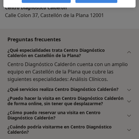
Centro Diagnóstico Calderón
Calle Colon 37, Castellón de la Plana 12001
Preguntas frecuentes
¿Qué especialidades trata Centro Diagnóstico
Calderón en Castellón de la Plana?
Centro Diagnóstico Calderón cuenta con un amplio
equipo en Castellón de la Plana que cubre las
siguientes especialidades: Análisis Clínicos.
¿Qué servicios realiza Centro Diagnóstico Calderón?
¿Puedo hacer la visita en Centro Diagnóstico Calderón
de forma online, sin tener que desplazarme?
¿Cómo puedo reservar una visita en Centro
Diagnóstico Calderón?
¿Cuándo podría visitarme en Centro Diagnóstico
Calderón?