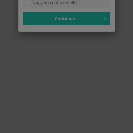
Continuar
Amaia Aldaz
Muchas gracias por tus palabras. Un gusto
haberte acompañado
18 de junio de 2026
Preguntas frecuentes
¿Qué especialidades trata Centro DOAL Salud en
Lasarte-Oria?
Centro DOAL Salud cuenta con un amplio equipo en
Lasarte-Oria que cubre las siguientes
especialidades: Psicología, Fisioterapia, Osteopatía,