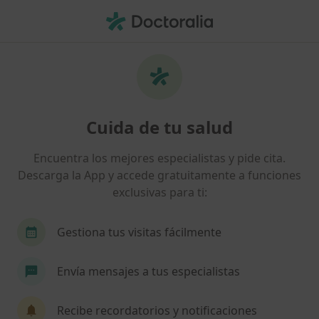
Men
¿Qué estás buscando?
Página De Inicio
Centros Médicos
Psicología
Lasart
Cambiar de 
Cuida de tu salud
Centro DOAL Salud
Encuentra los mejores especialistas y pide cita.
Psicología
ver más
Descarga la App y accede gratuitamente a funciones
exclusivas para ti:
Lasarte-Oria
1 dirección
2 opiniones
Gestiona tus visitas fácilmente
Envía mensajes a tus especialistas
Sobre nosotros
Consultas
Opiniones
Recibe recordatorios y notificaciones
Buscar en otras clínicas