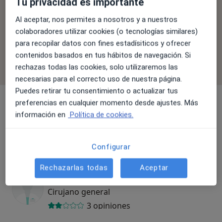
Tu privacidad es importante
La cobertura varía en función del especialista, la
Al aceptar, nos permites a nosotros y a nuestros
ubicación y el servicio. Confirma la cobertura en el
colaboradores utilizar cookies (o tecnologías similares)
proceso de reserva.
para recopilar datos con fines estadísiticos y ofrecer
contenidos basados en tus hábitos de navegación. Si
Filtrar por aseguradora
rechazas todas las cookies, solo utilizaremos las
necesarias para el correcto uso de nuestra página.
Puedes retirar tu consentimiento o actualizar tus
preferencias en cualquier momento desde ajustes. Más
información en
Política de cookies.
Dr. Juan José Sánchez Cano
Cirujano general
Configurar
15 opiniones
Rechazarlas todas
Aceptar
Dr. Carlos José Ballesta López
Cirujano general
3 opiniones