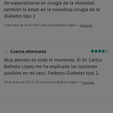
de especializarse en cirugía de la obesidad,
también lo estan en la novedosa cirugía de la
diabetes tipo 2
en opinión del usuario I
7 de enero de 2014
•
Dr. Carlos José Ballesta López
•
•
Reportar
Cuenta eliminada
Muy atentos en todo el momento. El Dr. Carlos
Ballesta López me ha explicado las opciones
posibles en mi caso. Padezco Diabetes tipo 2.
en opinión del usuari
24 de enero de 2012
•
Dr. Carlos José Ballesta López
•
•
Reportar