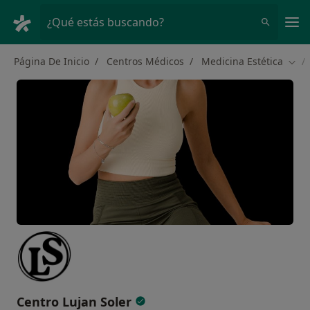
Men
¿Qué estás buscando?
Página De Inicio
Centros Médicos
Medicina Estética
Camb
Centro Lujan Soler