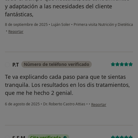
y adaptación a las necesidades del cliente
fantásticas,
8 de septiembre de 2025
•
Luján Soler
•
Primera visita Nutrición y Dietética
en opinión del usuario rosa infante
•
Reportar
P.T
Número de teléfono verificado
P
Te va explicando cada paso para que te sientas
tranquila. Los resultados en los dis tratamientos,
que me he hecho 2 genial.
en opinión del usuario P.T
6 de agosto de 2025
•
Dr. Roberto Castro Attias
•
•
Reportar
Cita verificada
S