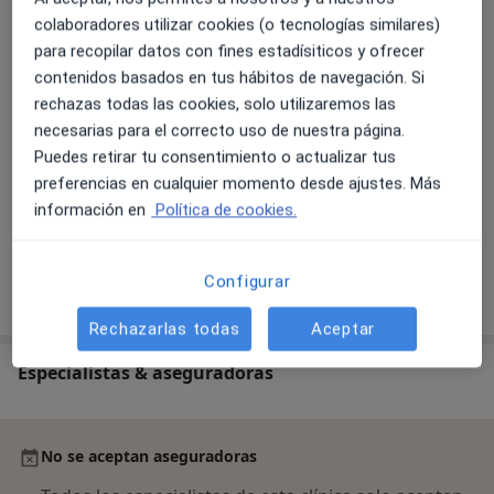
Consulta Medicina Estética
colaboradores utilizar cookies (o tecnologías similares)
Consulta Medicina Estética
70 €
Detalles
para recopilar datos con fines estadísiticos y ofrecer
contenidos basados en tus hábitos de navegación. Si
rechazas todas las cookies, solo utilizaremos las
Primera visita de Medicina Estética
necesarias para el correcto uso de nuestra página.
Primera visita de Medicina Es
Servicio gratuito
Detalles
Puedes retirar tu consentimiento o actualizar tus
preferencias en cualquier momento desde ajustes. Más
Consulta online
información en
Política de cookies.
Configurar
¿Cómo funcionan los precios?
Rechazarlas todas
Aceptar
Especialistas & aseguradoras
No se aceptan aseguradoras