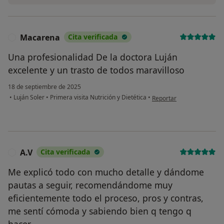
Macarena
Cita verificada
M
Una profesionalidad De la doctora Luján
excelente y un trasto de todos maravilloso
18 de septiembre de 2025
en opinión del usuario M
•
Luján Soler
•
Primera visita Nutrición y Dietética
•
Reportar
A.V
Cita verificada
A
Me explicó todo con mucho detalle y dándome
pautas a seguir, recomendándome muy
eficientemente todo el proceso, pros y contras,
me sentí cómoda y sabiendo bien q tengo q
hacer.