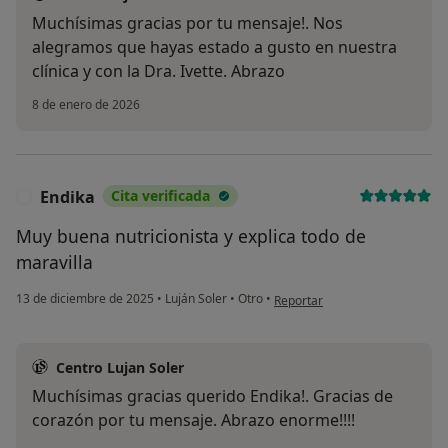
Muchísimas gracias por tu mensaje!. Nos
alegramos que hayas estado a gusto en nuestra
clínica y con la Dra. Ivette. Abrazo
8 de enero de 2026
Endika
Cita verificada
E
Muy buena nutricionista y explica todo de
maravilla
en opinión del usuario Endika
13 de diciembre de 2025
•
Luján Soler
•
Otro
•
Reportar
Centro Lujan Soler
Muchísimas gracias querido Endika!. Gracias de
corazón por tu mensaje. Abrazo enorme!!!!