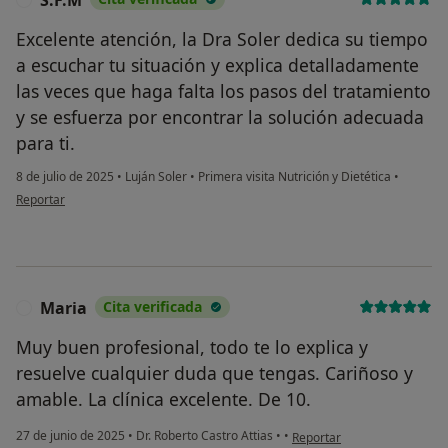
S.F.M
Excelente atención, la Dra Soler dedica su tiempo
a escuchar tu situación y explica detalladamente
las veces que haga falta los pasos del tratamiento
y se esfuerza por encontrar la solución adecuada
para ti.
8 de julio de 2025
•
Luján Soler
•
Primera visita Nutrición y Dietética
•
en opinión del usuario S.F.M
Reportar
Maria
Cita verificada
M
Muy buen profesional, todo te lo explica y
resuelve cualquier duda que tengas. Cariñoso y
amable. La clínica excelente. De 10.
en opinión del usuario Mari
27 de junio de 2025
•
Dr. Roberto Castro Attias
•
•
Reportar