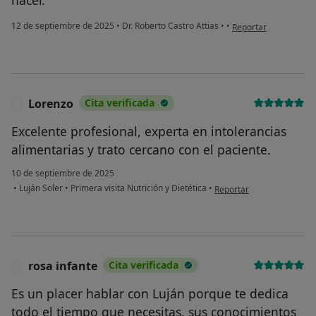
en opinión del usuari
12 de septiembre de 2025
•
Dr. Roberto Castro Attias
•
•
Reportar
Lorenzo
Cita verificada
L
Excelente profesional, experta en intolerancias
alimentarias y trato cercano con el paciente.
10 de septiembre de 2025
en opinión del usuario Lo
•
Luján Soler
•
Primera visita Nutrición y Dietética
•
Reportar
rosa infante
Cita verificada
R
Es un placer hablar con Luján porque te dedica
todo el tiempo que necesitas, sus conocimientos