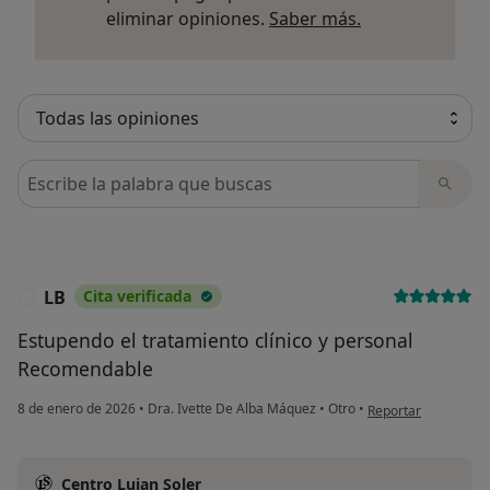
Más informació
eliminar opiniones.
Saber más.
Busca en opiniones
LB
Cita verificada
L
Estupendo el tratamiento clínico y personal
Recomendable
en opinión del usuar
8 de enero de 2026
•
Dra. Ivette De Alba Máquez
•
Otro
•
Reportar
Centro Lujan Soler