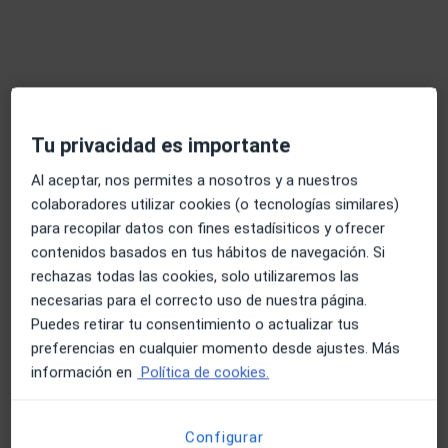
Visita Aparato Digestivo
¿Cómo funcionan los precios?
Tu privacidad es importante
Al aceptar, nos permites a nosotros y a nuestros
Especialistas & aseguradoras
colaboradores utilizar cookies (o tecnologías similares)
para recopilar datos con fines estadísiticos y ofrecer
contenidos basados en tus hábitos de navegación. Si
Se aceptan aseguradoras
rechazas todas las cookies, solo utilizaremos las
necesarias para el correcto uso de nuestra página.
La cobertura varía en función del especialista, la
Puedes retirar tu consentimiento o actualizar tus
ubicación y el servicio. Confirma la cobertura en el
preferencias en cualquier momento desde ajustes. Más
proceso de reserva.
información en
Política de cookies.
Filtrar por aseguradora
Configurar