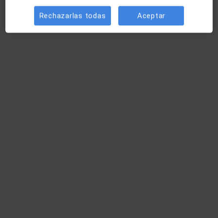
Rechazarlas todas
Aceptar
Cirujano general
Dr. Óscar Colomer Miralbell
Cirujano general
1 opinión
Consulta
Ampliar
Centro Médico Barberà