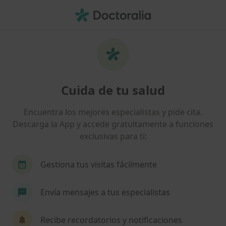
Men
¿Qué estás buscando?
Página De Inicio
Centros Médicos
Análisis Clínicos
Cambi
Cuida de tu salud
Centro Médico Barberà
Encuentra los mejores especialistas y pide cita.
Análisis clínicos
ver más
Descarga la App y accede gratuitamente a funciones
exclusivas para ti:
Barberà del Vallès
1 dirección
6 opiniones
Gestiona tus visitas fácilmente
Envía mensajes a tus especialistas
Sobre nosotros
Servicios
Especialistas & asegu
Recibe recordatorios y notificaciones
Buscar en otras clínicas