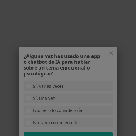
Atencion profesional con trato humano. Como
medico muy competente
en opinión del usuario anónim
3 de julio de 2014
•
Centro Médico Barberà
•
•
Reportar
anónimo
A
¿Alguna vez has usado una app
o chatbot de IA para hablar
Excelente enfermera, empatica y gran profesional
sobre un tema emocional o
sobre todo es respetuosa y paciente con los niños
psicológico?
en opinión del usuario anó
10 de marzo de 2014
•
Centro Médico Barberà
•
•
Reportar
Sí, varias veces
Sí, una vez
No, pero lo consideraría
usuario
U
No, y no confío en ello
Porqué es amable y un gran profesional en su
trabajo. No lo conocía pero con la operación de