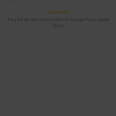
¿Qué buscas?
4.6 y 4.8 de valoración media en Google Play y Apple
Psicólogo
Pediatra
Store
Oftalmólogo
Cirujano
Buscar otra especialidad
Sobre nosotros
Ver más
Servicios
Aparato Digestivo