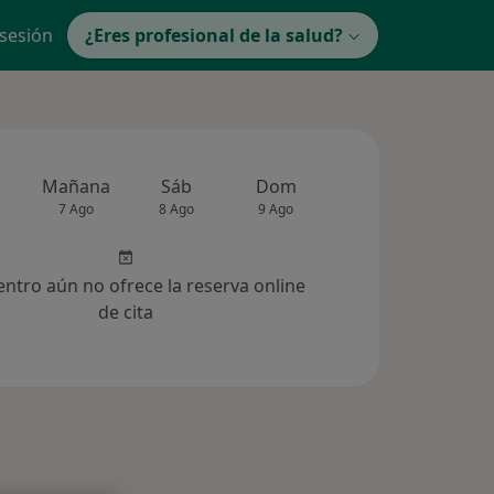
 sesión
¿Eres profesional de la salud?
Mañana
Sáb
Dom
Lun
Mar
7 Ago
8 Ago
9 Ago
10 Ago
11 Ag
entro aún no ofrece la reserva online
de cita