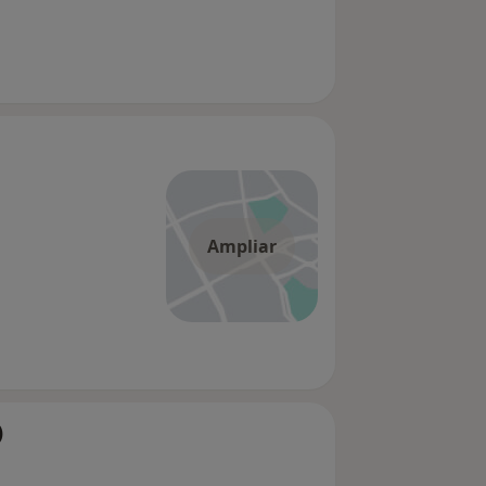
Ampliar
)