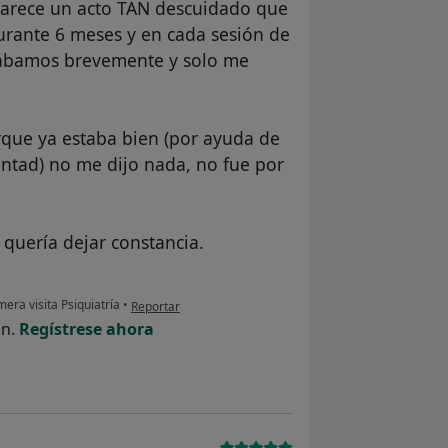
 parece un acto TAN descuidado que
rante 6 meses y en cada sesión de
blábamos brevemente y solo me
que ya estaba bien (por ayuda de
untad) no me dijo nada, no fue por
quería dejar constancia.
en opinión del usuario paca gonzález pondera
era visita Psiquiatría
•
Reportar
ón.
Regístrese ahora