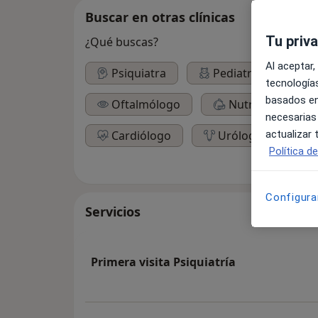
Buscar en otras clínicas
Tu priv
¿Qué buscas?
Al aceptar,
Psiquiatra
Pediatra
Ot
tecnologías
basados en
Oftalmólogo
Nutricionista
necesarias
actualizar
Cardiólogo
Urólogo
Política d
Configura
Servicios
Primera visita Psiquiatría