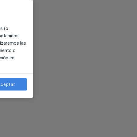
es (o
contenidos
lizaremos las
miento o
ción en
ceptar