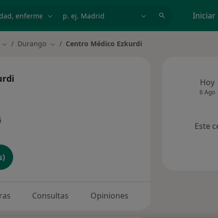
dad, enfermedad o nombre
p. ej. Madrid
Iniciar
Durango
Centro Médico Ezkurdi
Cambiar de ciudad
Cambiar de ciudad
urdi
Hoy
6 Ago
s
Este c
s)
ras
Consultas
Opiniones