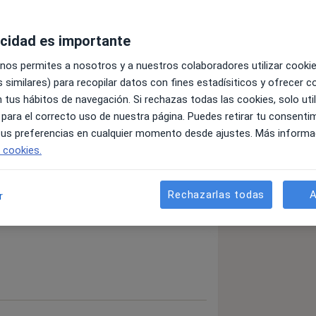
acidad es importante
 nos permites a nosotros y a nuestros colaboradores utilizar cooki
orrinolaringólogo
 similares) para recopilar datos con fines estadísiticos y ofrecer 
 tus hábitos de navegación. Si rechazas todas las cookies, solo uti
Ginecólogo
 para el correcto uso de nuestra página. Puedes retirar tu consenti
 tus preferencias en cualquier momento desde ajustes. Más informa
e cookies.
Buscar otra especialidad
Rechazarlas todas
A
r