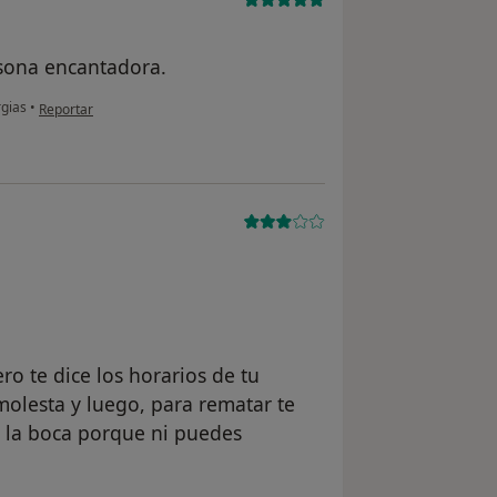
rsona encantadora.
en opinión del usuario Cuenta eliminada
gias
•
Reportar
o te dice los horarios de tu
olesta y luego, para rematar te
n la boca porque ni puedes