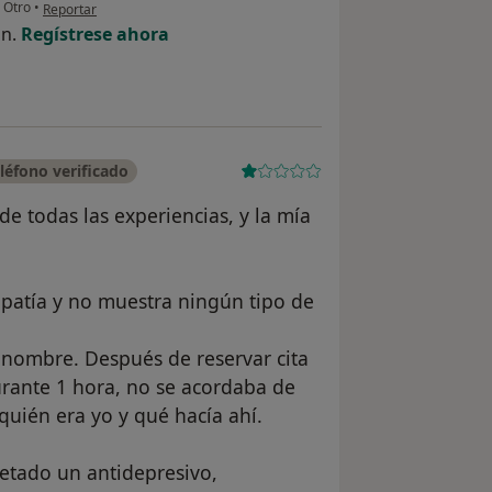
en opinión del usuario E.U
Otro
•
Reportar
ón.
Regístrese ahora
éfono verificado
de todas las experiencias, y la mía
mpatía y no muestra ningún tipo de
i nombre. Después de reservar cita
urante 1 hora, no se acordaba de
quién era yo y qué hacía ahí.
cetado un antidepresivo,