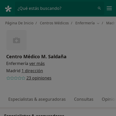
Men
¿Qué estás buscando?
Página De Inicio
Centros Médicos
Enfermería
Madr
Cambiar de
Centro Médico M. Saldaña
Enfermería
ver más
Madrid
1 dirección
23 opiniones
Especialistas & aseguradoras
Consultas
Opinio
Especialistas & aseguradoras