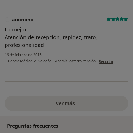
anónimo
A
Lo mejor:
Atención de recepción, rapidez, trato,
profesionalidad
16 de febrero de 2015
en opinión del usua
•
Centro Médico M. Saldaña
•
Anemia, catarro, tensión
•
Reportar
Ver más
Preguntas frecuentes