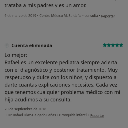
trataba a mis padres y es un amor.
en opinión del u
6 de marzo de 2019
•
Centro Médico M. Saldaña
•
consulta
•
Reportar
Cuenta eliminada
Lo mejor:
Rafael es un excelente pediatra siempre acierta
con el diagnóstico y posterior tratamiento. Muy
respetuoso y dulce con los niños, y dispuesto a
darte cuantas explicaciones necesites. Cada vez
que tenemos cualquier problema médico con mi
hija acudimos a su consulta.
20 de septiembre de 2018
en opinión del usuario 
•
Dr. Rafael Diaz-Delgado Peñas
•
Bronquitis infantil
•
Reportar