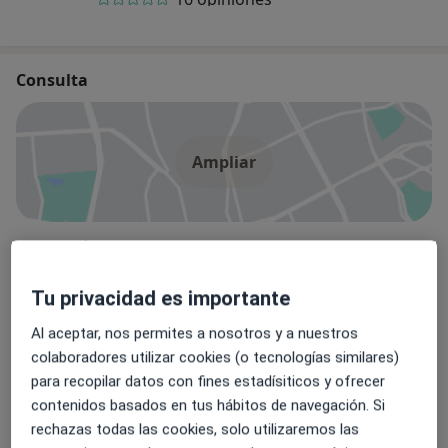
Consulta
Ampliar
Centro Médico M. Saldaña
Cl. Virgen de las Viñas, 9, Madrid 28031
Aseguradoras
Tu privacidad es importante
Adeslas
Al aceptar, nos permites a nosotros y a nuestros
Asisa
colaboradores utilizar cookies (o tecnologías similares)
Axa
para recopilar datos con fines estadísiticos y ofrecer
Caser
contenidos basados en tus hábitos de navegación. Si
Fiatc
rechazas todas las cookies, solo utilizaremos las