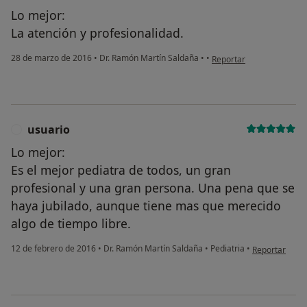
Lo mejor:
La atención y profesionalidad.
en opinión del usuario p
28 de marzo de 2016
•
Dr. Ramón Martín Saldaña
•
•
Reportar
usuario
U
Lo mejor:
Es el mejor pediatra de todos, un gran
profesional y una gran persona. Una pena que se
haya jubilado, aunque tiene mas que merecido
algo de tiempo libre.
en opinión del
12 de febrero de 2016
•
Dr. Ramón Martín Saldaña
•
Pediatria
•
Reportar