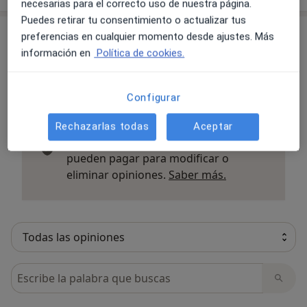
necesarias para el correcto uso de nuestra página.
Puedes retirar tu consentimiento o actualizar tus
Opiniones sobre los especialistas (23)
preferencias en cualquier momento desde ajustes. Más
información en
Política de cookies.
23 opiniones
Configurar
Todas las opiniones son importantes,
Rechazarlas todas
Aceptar
por este motivo, los especialistas no
pueden pagar para modificar o
Más informació
eliminar opiniones.
Saber más.
Busca en opiniones