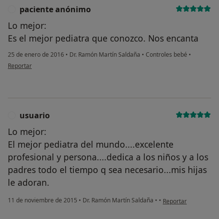
paciente anónimo
P
Lo mejor:
Es el mejor pediatra que conozco. Nos encanta
25 de enero de 2016
•
Dr. Ramón Martín Saldaña
•
Controles bebé
•
en opinión del usuario paciente anónimo
Reportar
usuario
U
Lo mejor:
El mejor pediatra del mundo....excelente
profesional y persona....dedica a los niños y a los
padres todo el tiempo q sea necesario...mis hijas
le adoran.
en opinión del usuar
11 de noviembre de 2015
•
Dr. Ramón Martín Saldaña
•
•
Reportar