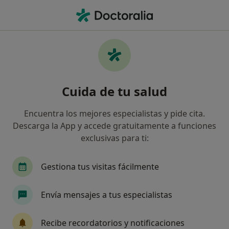
Men
¿Qué estás buscando?
Página De Inicio
Centros Médicos
Acupuntura
Mass
Cambiar d
Cuida de tu salud
Centro Medico Recuperacion Funcional
Encuentra los mejores especialistas y pide cita.
Vicente Bou
Descarga la App y accede gratuitamente a funciones
Acupuntura
ver más
exclusivas para ti:
Massanassa
1 dirección
Gestiona tus visitas fácilmente
Servicios
Especialistas & aseguradoras
Consult
Envía mensajes a tus especialistas
Recibe recordatorios y notificaciones
Servicios