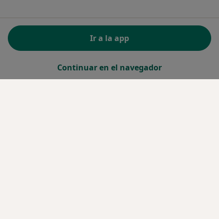
Ir a la app
Continuar en el navegador
Servicio
Términos y condiciones
Política privacidad pacientes
Política privacidad profesionales
Política de privacidad para determinados
profesionales de la salud
Política de cookies
Así organizamos los resultados
Accesibilidad
Quiénes somos
Empleos
Nuevas posiciones