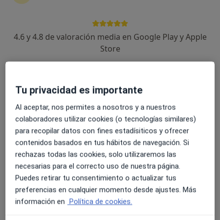
Medicina Estética
4.6 y 4.8 de valoración media en Google Play y Apple
Store
Visita Medicina Estética y Cirugía Cosmética
Tu privacidad es importante
Carboxiterapia
Al aceptar, nos permites a nosotros y a nuestros
colaboradores utilizar cookies (o tecnologías similares)
Esclerosis química de varices
para recopilar datos con fines estadísiticos y ofrecer
contenidos basados en tus hábitos de navegación. Si
rechazas todas las cookies, solo utilizaremos las
Aplicación facial de factores de crecimiento
necesarias para el correcto uso de nuestra página.
autólogos
Puedes retirar tu consentimiento o actualizar tus
preferencias en cualquier momento desde ajustes. Más
Infiltraciones de ácido hialurónico
información en
Política de cookies.