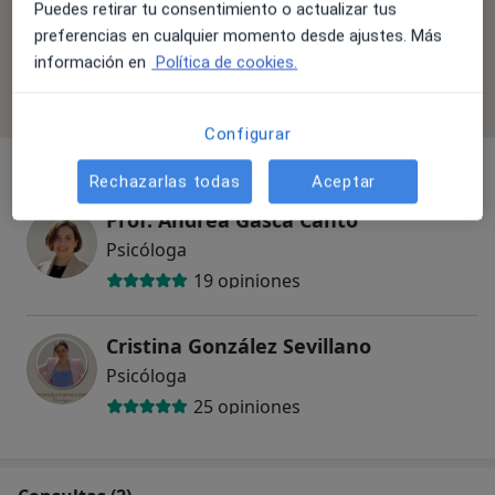
Puedes retirar tu consentimiento o actualizar tus
No se aceptan aseguradoras
preferencias en cualquier momento desde ajustes. Más
información en
Política de cookies.
Todos los especialistas de esta clínica solo aceptan
pacientes privados.
Configurar
Rechazarlas todas
Aceptar
Prof. Andrea Gasca Canto
Psicóloga
19 opiniones
Cristina González Sevillano
Psicóloga
25 opiniones