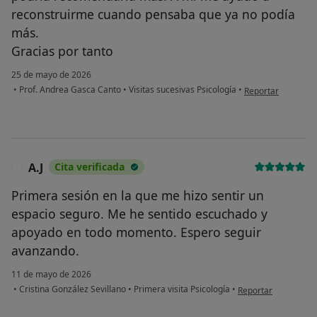
reconstruirme cuando pensaba que ya no podía
más.
Gracias por tanto ‍
25 de mayo de 2026
en opinión del usu
•
Prof. Andrea Gasca Canto
•
Visitas sucesivas Psicología
•
Reportar
A.J
Cita verificada
A
Primera sesión en la que me hizo sentir un
espacio seguro. Me he sentido escuchado y
apoyado en todo momento. Espero seguir
avanzando.
11 de mayo de 2026
en opinión del usuar
•
Cristina González Sevillano
•
Primera visita Psicología
•
Reportar