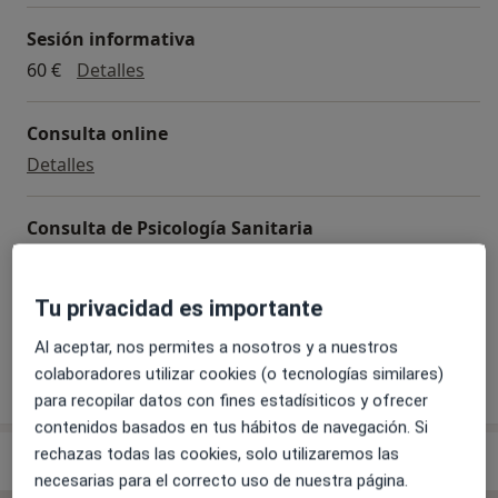
Sesión informativa
Sesión informativa
60 €
Detalles
Consulta online
Consulta online
Detalles
Consulta de Psicología Sanitaria
Consulta de Psicología Sanitaria
Detalles
Tu privacidad es importante
+ 3 servicios
Al aceptar, nos permites a nosotros y a nuestros
colaboradores utilizar cookies (o tecnologías similares)
¿Cómo funcionan los precios?
para recopilar datos con fines estadísiticos y ofrecer
contenidos basados en tus hábitos de navegación. Si
rechazas todas las cookies, solo utilizaremos las
Especialistas & aseguradoras
necesarias para el correcto uso de nuestra página.