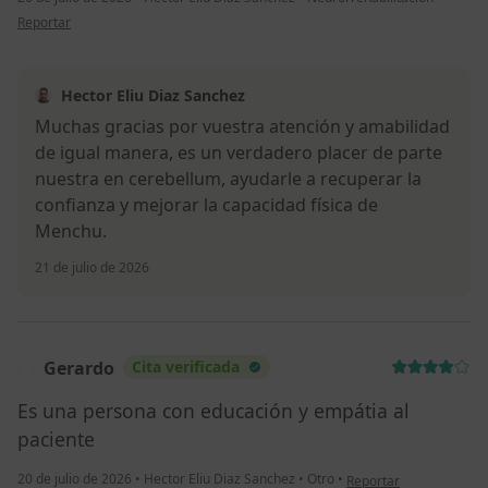
en opinión del usuario María del Carmen ( Menchu)
Reportar
Hector Eliu Diaz Sanchez
Muchas gracias por vuestra atención y amabilidad
de igual manera, es un verdadero placer de parte
nuestra en cerebellum, ayudarle a recuperar la
confianza y mejorar la capacidad física de
Menchu.
21 de julio de 2026
Gerardo
Cita verificada
G
Es una persona con educación y empátia al
paciente
en opinión del usuario
20 de julio de 2026
•
Hector Eliu Diaz Sanchez
•
Otro
•
Reportar