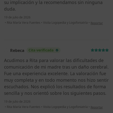
su implicación y la recomendamos sin ninguna
duda.
19 de julio de 2026
en opinión del u
•
Rita María Vera Fuentes
•
Visita Logopedia y Logofoniatría
•
Reportar
Rebeca
Cita verificada
R
Acudimos a Rita para valorar las dificultades de
comunicación de mi madre tras un daño cerebral.
Fue una experiencia excelente. La valoración fue
muy completa y en todo momento nos hizo sentir
escuchados. Nos explicó los resultados de forma
sencilla y nos orientó sobre los siguientes pasos.
19 de julio de 2026
en opinión del 
•
Rita María Vera Fuentes
•
Visita Logopedia y Logofoniatría
•
Reportar