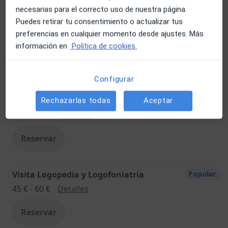
necesarias para el correcto uso de nuestra página.
Visita Medicina Complementaria y
Popular
Puedes retirar tu consentimiento o actualizar tus
terapias alternativas
preferencias en cualquier momento desde ajustes. Más
Visita Medicina Complementaria y terapias
45 €
Detalles
información en
Política de cookies.
Reservar
Configurar
Neuropsicología
Popular
Rechazarlas todas
Aceptar
Neuropsicología
Desde 45 €
Detalles
Reservar
Visita Logopedia y Logofoniatría
Popular
Visita Logopedia y Logofoniatría
45 € - 60 €
Detalles
Reservar