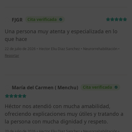
FJGR
Cita verificada
F
Una persona muy atenta y especializada en lo
que hace
22 de julio de 2026
•
Hector Eliu Diaz Sanchez
•
Neurorrehabilitación
•
en opinión del usuario FJGR
Reportar
María del Carmen ( Menchu)
Cita verificada
M
Héctor nos atendió con mucha amabilidad,
ofreciendo explicaciones muy útiles y tratando a
la persona con mucha dignidad y respeto.
20 de julio de 2026
•
Hector Eliu Diaz Sanchez
•
Neurorrehabilitación
•