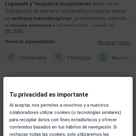
Logopeda y Terapeuta Ocupacional
, entre otros.
Trabajamos de manera coordinada y conjunta desde
un
enfoque transdisciplinar
, promoviendo, además,
la
terapia intensiva
e incorporando, cuando es
Acerca de nosotros
ver más
preciso,
la tecnología necesaria incluso en domicilio
para conseguir los mejores resultados.
Nuestras especialidades
Mostrar todos
Fisioterapia
Psicología
Neurologí
Ver más
Tu privacidad es importante
Servicios
Al aceptar, nos permites a nosotros y a nuestros
colaboradores utilizar cookies (o tecnologías similares)
Todos
para recopilar datos con fines estadísiticos y ofrecer
contenidos basados en tus hábitos de navegación. Si
rechazas todas las cookies, solo utilizaremos las