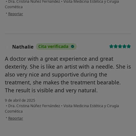
•
Dra. Cristina Núñez Fernández
•
Visita Medicina Estética y Cirugía
Cosmética
en opinión del usuario Isabel Gallego
•
Reportar
Nathalie
Cita verificada
N
A doctor with a great experience and great
dexterity. She is like an artist with a needle. She is
also very nice and supportive during the
treatment, she makes the treatment bearable.
The result is visible and very natural.
9 de abril de 2025
•
Dra. Cristina Núñez Fernández
•
Visita Medicina Estética y Cirugía
Cosmética
en opinión del usuario Nathalie
•
Reportar