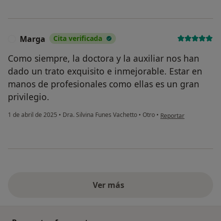
Marga
Cita verificada
M
Como siempre, la doctora y la auxiliar nos han
dado un trato exquisito e inmejorable. Estar en
manos de profesionales como ellas es un gran
privilegio.
en opinión del usuari
1 de abril de 2025
•
Dra. Silvina Funes Vachetto
•
Otro
•
Reportar
Ver más