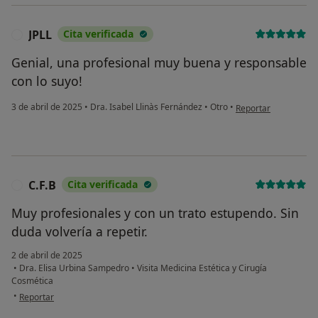
JPLL
Cita verificada
J
Genial, una profesional muy buena y responsable
con lo suyo!
en opinión del usuari
3 de abril de 2025
•
Dra. Isabel Llinàs Fernández
•
Otro
•
Reportar
C.F.B
Cita verificada
C
Muy profesionales y con un trato estupendo. Sin
duda volvería a repetir.
2 de abril de 2025
•
Dra. Elisa Urbina Sampedro
•
Visita Medicina Estética y Cirugía
Cosmética
en opinión del usuario C.F.B
•
Reportar