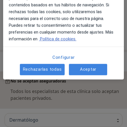
cuidado y saludable, en definitiva, para que te sientas
contenidos basados en tus hábitos de navegación. Si
Visita Dermatología
bien.
rechazas todas las cookies, solo utilizaremos las
Visita Dermatología
Detalles
necesarias para el correcto uso de nuestra página.
Puedes retirar tu consentimiento o actualizar tus
preferencias en cualquier momento desde ajustes. Más
información en
Política de cookies.
¿Cómo funcionan los precios?
Configurar
Especialistas & aseguradoras
Rechazarlas todas
Aceptar
No se aceptan aseguradoras
Todos los especialistas de esta clínica solo aceptan
pacientes privados.
Dermatólogo