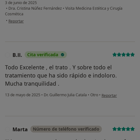
3 de junio de 2025
•
Dra. Cristina Núñez Fernández
•
Visita Medicina Estética y Cirugía
Cosmética
en opinión del usuario Samuel
•
Reportar
B.ll.
Cita verificada
B
Todo Excelente , el trato . Y sobre todo el
tratamiento que ha sido rápido e indoloro.
Mucha tranquilidad .
en opinión del usuario 
13 de mayo de 2025
•
Dr. Guillermo Julia Catala
•
Otro
•
Reportar
Marta
Número de teléfono verificado
M