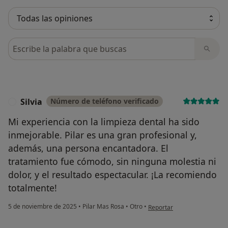
Busca en opiniones
Silvia
Número de teléfono verificado
S
Mi experiencia con la limpieza dental ha sido
inmejorable. Pilar es una gran profesional y,
además, una persona encantadora. El
tratamiento fue cómodo, sin ninguna molestia ni
dolor, y el resultado espectacular. ¡La recomiendo
totalmente!
en opinión del usuario Silvia
5 de noviembre de 2025
•
Pilar Mas Rosa
•
Otro
•
Reportar