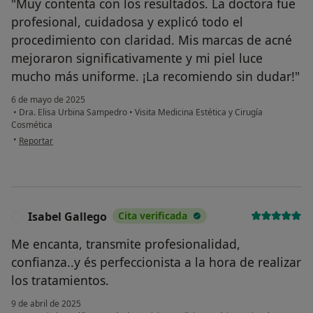
"Muy contenta con los resultados. La doctora fue
¿Alguna vez has usado una app
o chatbot de IA para hablar
profesional, cuidadosa y explicó todo el
sobre un tema emocional o
procedimiento con claridad. Mis marcas de acné
psicológico?
mejoraron significativamente y mi piel luce
mucho más uniforme. ¡La recomiendo sin dudar!"
Sí, varias veces
6 de mayo de 2025
Sí, una vez
•
Dra. Elisa Urbina Sampedro
•
Visita Medicina Estética y Cirugía
Cosmética
No, pero lo consideraría
en opinión del usuario Marta
•
Reportar
No, y no confío en ello
Continuar
Isabel Gallego
Cita verificada
I
Me encanta, transmite profesionalidad,
confianza..y és perfeccionista a la hora de realizar
los tratamientos.
9 de abril de 2025