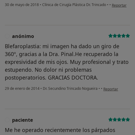
en opinión de
30 de mayo de 2018
•
Clínica de Cirugía Plástica Dr. Trincado
•
•
Reportar
anónimo
A
Blefaroplastia: mi imagen ha dado un giro de
360º, gracias a la Dra. Pinal.He recuperado la
expresividad de mis ojos. Muy profesional y trato
estupendo. No dolor ni problemas
postoperatorios. GRACIAS DOCTORA.
en opinión del usu
29 de enero de 2014
•
Dr. Secundino Trincado Nogueira
•
•
Reportar
paciente
P
Me he operado recientemente los párpados