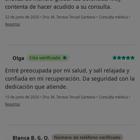
contenta de hacer acudido a su consulta.
22 de junio de 2020
•
Dra. M. Teresa Teruel Santana
•
Consulta médica
•
en opinión del usuario Maria José
Reportar
Olga
Cita verificada
O
Entré preocupada por mi salud, y salí relajada y
confiada en mi recuperación. Da seguridad con la
dedicación que atiende.
15 de junio de 2020
•
Dra. M. Teresa Teruel Santana
•
Consulta médica
•
en opinión del usuario Olga
Reportar
Blanca B. G. O.
Número de teléfono verificado
B