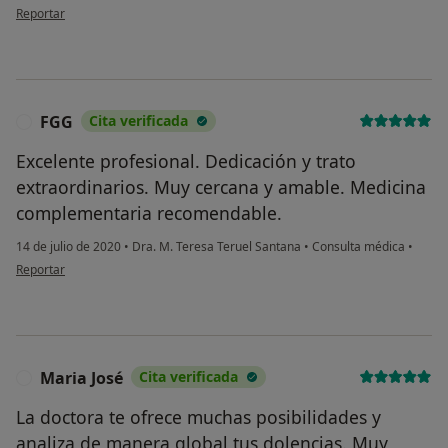
en opinión del usuario Mavi López
Reportar
FGG
Cita verificada
F
Excelente profesional. Dedicación y trato
extraordinarios. Muy cercana y amable. Medicina
complementaria recomendable.
14 de julio de 2020
•
Dra. M. Teresa Teruel Santana
•
Consulta médica
•
en opinión del usuario FGG
Reportar
Maria José
Cita verificada
M
La doctora te ofrece muchas posibilidades y
analiza de manera global tus dolencias. Muy