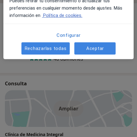
Puedes retirar tu consentimiento o actualizar tus
preferencias en cualquier momento desde ajustes. Más
Acupuntor
información en
Política de cookies.
Configurar
Dra. M. Teresa Teruel Santana
Rechazarlas todas
Aceptar
Médica general, Acupuntora, Homeópata
48 opiniones
Consulta
Ampliar
Clínica de Medicina Integral