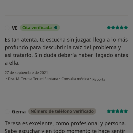
VE
Cita verificada
V
Es tan atenta, te escucha sin juzgar, llega a lo más
profundo para descubrir la raíz del problema y
así tratarlo. Sin duda debería haber llegado antes
a ella.
27 de septiembre de 2021
en opinión del usuario V
•
Dra. M. Teresa Teruel Santana
•
Consulta médica
•
Reportar
Gema
Número de teléfono verificado
G
Teresa es excelente, como profesional y persona.
Sabe escuchar y en todo momento te hace sentir