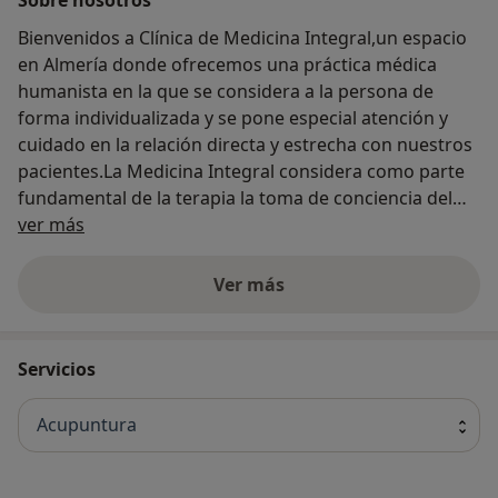
Bienvenidos a Clínica de Medicina Integral,un espacio
en Almería donde ofrecemos una práctica médica
humanista en la que se considera a la persona de
forma individualizada y se pone especial atención y
cuidado en la relación directa y estrecha con nuestros
pacientes.La Medicina Integral considera como parte
fundamental de la terapia la toma de conciencia del
Acerca de nosotros
paciente respecto a lo que le ocurre, lo que incluye
ver más
conocer las causas de sus problemas y la forma de
modificarlas. La Medicina convencional obtiene muy
Ver más
buenos resultados en procesos agudos como puede
ser un dolor cólico intenso o una crisis de asma. Si se
nos presenta alguno de estos casos actuamos según
Servicios
el protocolo seguido por cualquier servicio médico. El
punto diferencial se encuentra en la manera de
Acupuntura
realizar el tratamiento de las patologías crónicas. La
Medicina Integral considera que si el tratamiento no
se lleva a cabo en su raíz, el problema mejora pero no