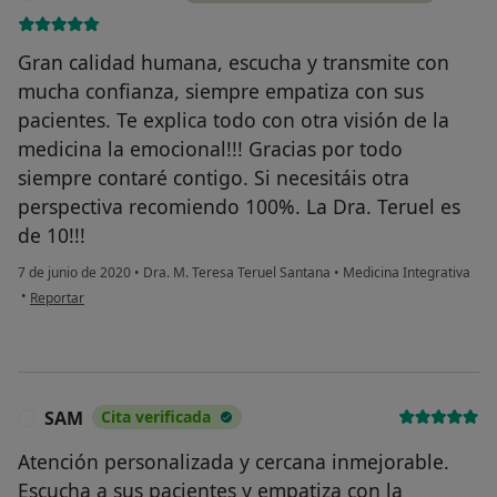
Gran calidad humana, escucha y transmite con
mucha confianza, siempre empatiza con sus
pacientes. Te explica todo con otra visión de la
medicina la emocional!!! Gracias por todo
siempre contaré contigo. Si necesitáis otra
perspectiva recomiendo 100%. La Dra. Teruel es
de 10!!!
7 de junio de 2020
•
Dra. M. Teresa Teruel Santana
•
Medicina Integrativa
en opinión del usuario Blanca B. G. O.
•
Reportar
SAM
Cita verificada
S
Atención personalizada y cercana inmejorable.
Escucha a sus pacientes y empatiza con la