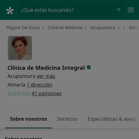
Men
¿Qué estás buscando?
Página De Inicio
Centros Médicos
Acupuntura
Alme
Cambiar d
Clínica de Medicina Integral
Acupuntura
ver más
Almería
1 dirección
41 opiniones
Sobre nosotros
Servicios
Especialistas & aseg
Sobre nosotros