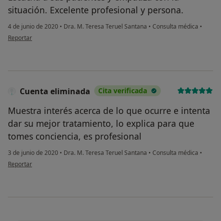
situación. Excelente profesional y persona.
4 de junio de 2020
•
Dra. M. Teresa Teruel Santana
•
Consulta médica
•
en opinión del usuario SAM
Reportar
Cuenta eliminada
Cita verificada
Muestra interés acerca de lo que ocurre e intenta
dar su mejor tratamiento, lo explica para que
tomes conciencia, es profesional
3 de junio de 2020
•
Dra. M. Teresa Teruel Santana
•
Consulta médica
•
en opinión del usuario Cuenta eliminada
Reportar