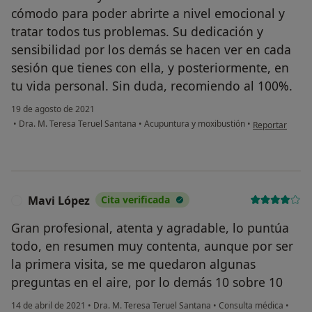
cómodo para poder abrirte a nivel emocional y
tratar todos tus problemas. Su dedicación y
sensibilidad por los demás se hacen ver en cada
sesión que tienes con ella, y posteriormente, en
tu vida personal. Sin duda, recomiendo al 100%.
19 de agosto de 2021
en opinión del
•
Dra. M. Teresa Teruel Santana
•
Acupuntura y moxibustión
•
Reportar
Mavi López
Cita verificada
M
Gran profesional, atenta y agradable, lo puntúa
todo, en resumen muy contenta, aunque por ser
la primera visita, se me quedaron algunas
preguntas en el aire, por lo demás 10 sobre 10
14 de abril de 2021
•
Dra. M. Teresa Teruel Santana
•
Consulta médica
•