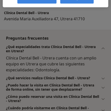
Clínica Dental Bell - Utrera
Avenida Maria Auxiliadora 47, Utrera 41710
Preguntas frecuentes
¿Qué especialidades trata Clínica Dental Bell - Utrera
en Utrera?
Clínica Dental Bell - Utrera cuenta con un amplio
equipo en Utrera que cubre las siguientes
especialidades: Odontología.
¿Qué servicios realiza Clínica Dental Bell - Utrera?
¿Puedo hacer la visita en Clínica Dental Bell - Utrera
de forma online, sin tener que desplazarme?
¿Cómo puedo reservar una visita en Clínica Dental Bell
- Utrera?
¿Cuándo podría visitarme en Clínica Dental Bell -