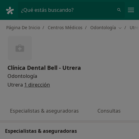
Men
¿Qué estás buscando?
Página De Inicio
Centros Médicos
Odontología
Utre
Cambiar d
Clínica Dental Bell - Utrera
Odontología
Utrera
1 dirección
Especialistas & aseguradoras
Consultas
Especialistas & aseguradoras