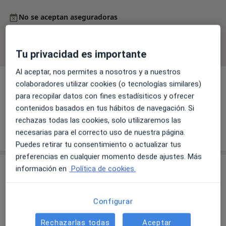
No se aceptan aseguradoras
Todos los especialistas de esta clínica solo aceptan
pacientes privados.
Tu privacidad es importante
Al aceptar, nos permites a nosotros y a nuestros
colaboradores utilizar cookies (o tecnologías similares)
para recopilar datos con fines estadísiticos y ofrecer
Dr. Alicia Blanco Mateos
contenidos basados en tus hábitos de navegación. Si
Dentista
rechazas todas las cookies, solo utilizaremos las
necesarias para el correcto uso de nuestra página.
Puedes retirar tu consentimiento o actualizar tus
preferencias en cualquier momento desde ajustes. Más
Consulta
información en
Política de cookies.
Configurar
Ampliar
Rechazarlas todas
Aceptar