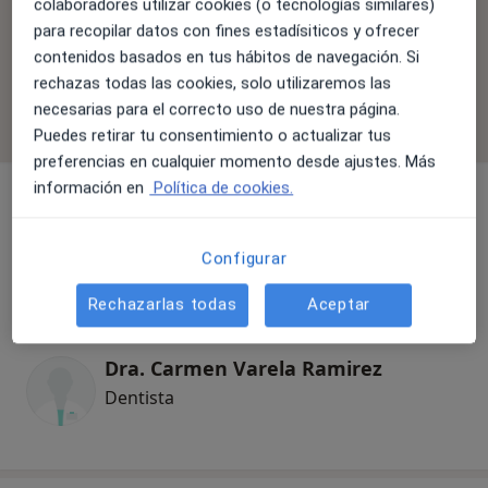
colaboradores utilizar cookies (o tecnologías similares)
ubicación y el servicio. Confirma la cobertura en el
para recopilar datos con fines estadísiticos y ofrecer
proceso de reserva.
contenidos basados en tus hábitos de navegación. Si
rechazas todas las cookies, solo utilizaremos las
Filtrar por aseguradora
necesarias para el correcto uso de nuestra página.
Puedes retirar tu consentimiento o actualizar tus
preferencias en cualquier momento desde ajustes. Más
información en
Política de cookies.
Dr. Andres Rodriguez
Configurar
Dentista
3 opiniones
Rechazarlas todas
Aceptar
Dra. Carmen Varela Ramirez
Dentista