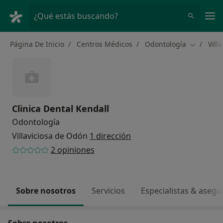
Men
¿Qué estás buscando?
Página De Inicio
Centros Médicos
Odontología
Vill
Cambiar d
Clinica Dental Kendall
Odontología
Villaviciosa de Odón
1 dirección
2 opiniones
Sobre nosotros
Servicios
Especialistas & aseg
Sobre nosotros