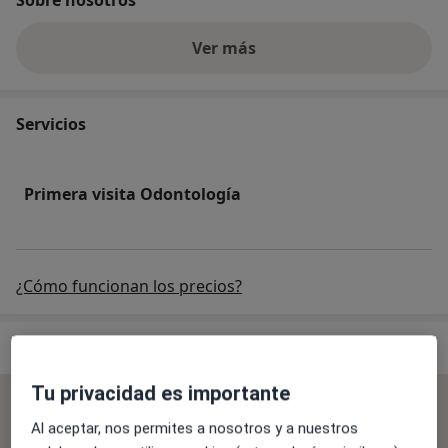
Ver más
Servicios
Primera visita Odontología
¿Cómo funcionan los precios?
Especialistas & aseguradoras
Tu privacidad es importante
Se aceptan aseguradoras
Al aceptar, nos permites a nosotros y a nuestros
La cobertura varía en función del especialista, la