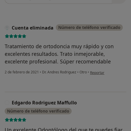
Cuenta eliminada
Número de teléfono verificado
Tratamiento de ortodoncia muy rápido y con
excelentes resultados. Trato inmejorable,
excelente profesional. Súper recomendable
en opinión del usuario C
2 de febrero de 2021
•
Dr. Andres Rodriguez
•
Otro
•
Reportar
Edgardo Rodriguez Maffullo
E
Número de teléfono verificado
Un excelente Odontólogo del que te puedes fiar