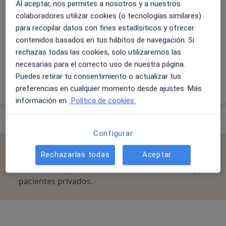
Al aceptar, nos permites a nosotros y a nuestros
Primera visita Odontología
colaboradores utilizar cookies (o tecnologías similares)
para recopilar datos con fines estadísiticos y ofrecer
contenidos basados en tus hábitos de navegación. Si
Consulta online
rechazas todas las cookies, solo utilizaremos las
necesarias para el correcto uso de nuestra página.
Puedes retirar tu consentimiento o actualizar tus
¿Cómo funcionan los precios?
preferencias en cualquier momento desde ajustes. Más
información en
Política de cookies.
Especialistas & aseguradoras
Configurar
No se aceptan aseguradoras
Rechazarlas todas
Aceptar
Todos los especialistas de esta clínica solo aceptan
pacientes privados.