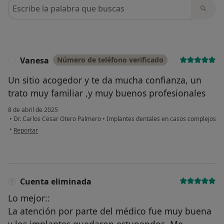
Busca en opiniones
Vanesa
Número de teléfono verificado
V
Un sitio acogedor y te da mucha confianza, un
trato muy familiar ,y muy buenos profesionales
8 de abril de 2025
•
Dr. Carlos Cesar Otero Palmero
•
Implantes dentales en casos complejos
en opinión del usuario Vanesa
•
Reportar
Cuenta eliminada
Lo mejor::
La atención por parte del médico fue muy buena
y los implantes quedaron estupendos. Me