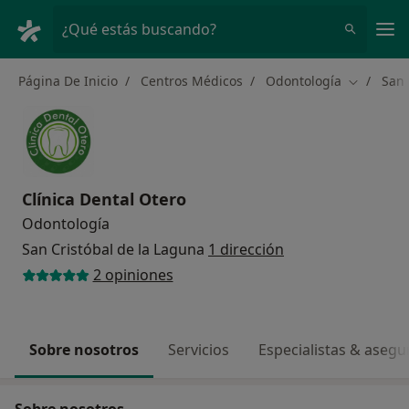
Men
¿Qué estás buscando?
Página De Inicio
Centros Médicos
Odontología
San 
Cambiar d
Clínica Dental Otero
Odontología
San Cristóbal de la Laguna
1 dirección
2 opiniones
Sobre nosotros
Servicios
Especialistas & aseg
Sobre nosotros