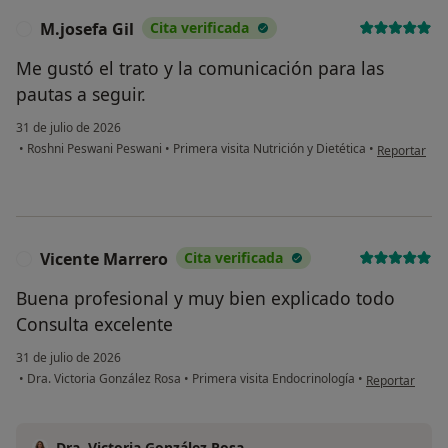
M.josefa Gil
Cita verificada
M
Me gustó el trato y la comunicación para las
pautas a seguir.
31 de julio de 2026
en opinión de
•
Roshni Peswani Peswani
•
Primera visita Nutrición y Dietética
•
Reportar
Vicente Marrero
Cita verificada
V
Buena profesional y muy bien explicado todo
Consulta excelente
31 de julio de 2026
en opinión del
•
Dra. Victoria González Rosa
•
Primera visita Endocrinología
•
Reportar
Dra. Victoria González Rosa