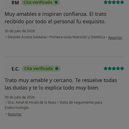
RM
Cita verificada
R
Muy amables e inspiran confianza. El trato
recibido por todo el personal fu exquisito.
30 de julio de 2026
en opinión d
•
Desirée Acosta Santana
•
Primera visita Nutrición y Dietética
•
Reportar
E.C.
Cita verificada
E
Trato muy amable y cercano. Te resuelve todas
las dudas y te lo explica todo muy bien.
30 de julio de 2026
•
Dra. Amal Al-Hiraki de la Nuez
•
Visita de seguimiento para
Endocrinología
en opinión del usuario E.C.
•
Reportar