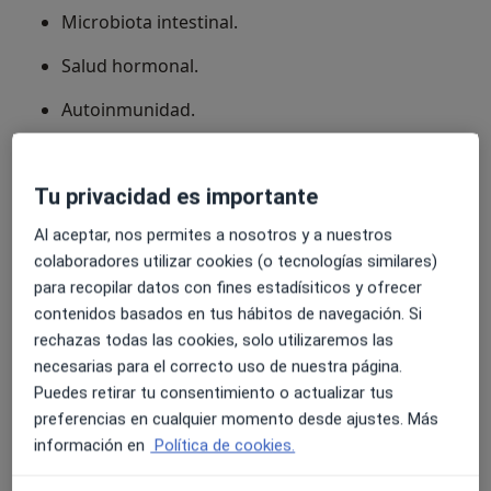
Microbiota intestinal.
Salud hormonal.
Autoinmunidad.
Nutrición deportiva.
Tu privacidad es importante
Estamos aquí para acompañarte.
Al aceptar, nos permites a nosotros y a nuestros
colaboradores utilizar cookies (o tecnologías similares)
Acerca de nosotros
ver más
para recopilar datos con fines estadísiticos y ofrecer
contenidos basados en tus hábitos de navegación. Si
rechazas todas las cookies, solo utilizaremos las
necesarias para el correcto uso de nuestra página.
Puedes retirar tu consentimiento o actualizar tus
Nuestras especialidades
Mostrar todos
preferencias en cualquier momento desde ajustes. Más
información en
Política de cookies.
Nutrición y dietética
Psicología