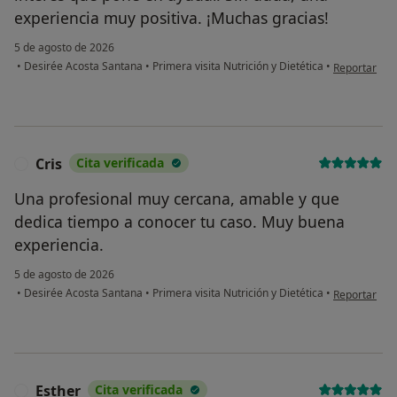
experiencia muy positiva. ¡Muchas gracias!
5 de agosto de 2026
en opinión d
•
Desirée Acosta Santana
•
Primera visita Nutrición y Dietética
•
Reportar
Cris
Cita verificada
C
Una profesional muy cercana, amable y que
dedica tiempo a conocer tu caso. Muy buena
experiencia.
5 de agosto de 2026
en opinión de
•
Desirée Acosta Santana
•
Primera visita Nutrición y Dietética
•
Reportar
Esther
Cita verificada
E