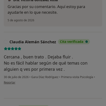
Gracias por su comentario. Aquí estoy para
ayudarle en lo que necesite.
5 de agosto de 2026
Claudia Alemán Sánchez
Cita verificada
C
Cercana , buen trato . Dejaba fluir .
No es fácil hablar según de qué temas con
alguien q ves por primera vez .
30 de julio de 2026
•
Gara Díaz Rodríguez
•
Primera visita Psicología
•
en opinión del usuario Claudia Alemán Sánchez
Reportar