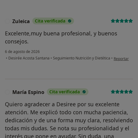
Zuleica
Cita verificada
Z
Excelente,muy buena profesional, y buenos
consejos.
6 de agosto de 2026
en opinión del
•
Desirée Acosta Santana
•
Seguimiento Nutrición y Dietética
•
Reportar
María Espino
Cita verificada
M
Quiero agradecer a Desiree por su excelente
atención. Me explicó todo con mucha paciencia,
dedicación y de una forma muy clara, resolviendo
todas mis dudas. Se nota su profesionalidad y el
interés que pone en ayudar. Sin duda, una