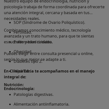
Nuestro equipo de endocrinología, nutrición y
psicología trabaja de forma coordinada para ofrecerte
una atención integral, cercana y basada en tus
necesidades reales.
SOP (Síndrome de Ovario Poliquístico).
Combinamos conocimiento médico, tecnología
Fertilidad.
avanzada y un trato humano, para que te sientas
escuchado y bien cuidado.
Enfermedad tiroidea.
Obesidad.
Puedes elegir entre consulta presencial u online,
según lo que mejor se adapte a ti.
Diabetes tipo 2.
En Clínica Edria te acompañamos en el manejo
Hipófisis.
integral de:
Nutrición:
Endocrinología:
Patologías digestivas.
Alimentación antiinflamatoria.