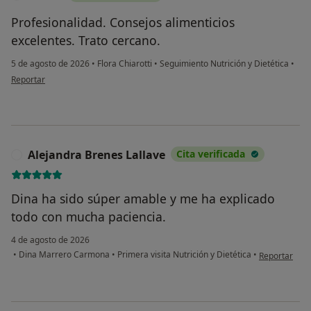
Profesionalidad. Consejos alimenticios
excelentes. Trato cercano.
5 de agosto de 2026
•
Flora Chiarotti
•
Seguimiento Nutrición y Dietética
•
en opinión del usuario Esther
Reportar
Alejandra Brenes Lallave
Cita verificada
A
Dina ha sido súper amable y me ha explicado
todo con mucha paciencia.
4 de agosto de 2026
en opinión de
•
Dina Marrero Carmona
•
Primera visita Nutrición y Dietética
•
Reportar