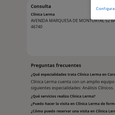
Consulta
Configura
Clínica Lerma
AVENIDA MARQUESA DE MONTORTAL 52 BAJ
46740
Preguntas frecuentes
¿Qué especialidades trata Clínica Lerma en Car
Clínica Lerma cuenta con un amplio equipo
siguientes especialidades: Análisis Clínicos.
¿Qué servicios realiza Clínica Lerma?
¿Puedo hacer la visita en Clínica Lerma de for
¿Cómo puedo reservar una visita en Clínica Le