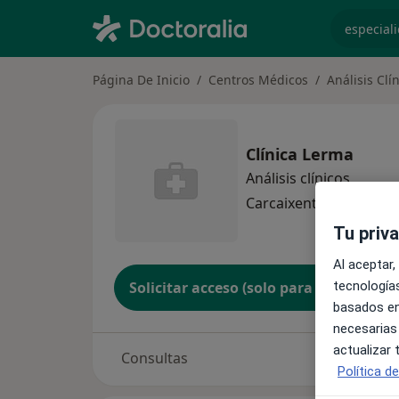
especiali
Página De Inicio
Centros Médicos
Análisis Clí
Clínica Lerma
Análisis clínicos
Carcaixent
1 dirección
Tu priv
Al aceptar,
tecnologías
Solicitar acceso (solo para propietario
basados en
necesarias
actualizar
Consultas
Política d