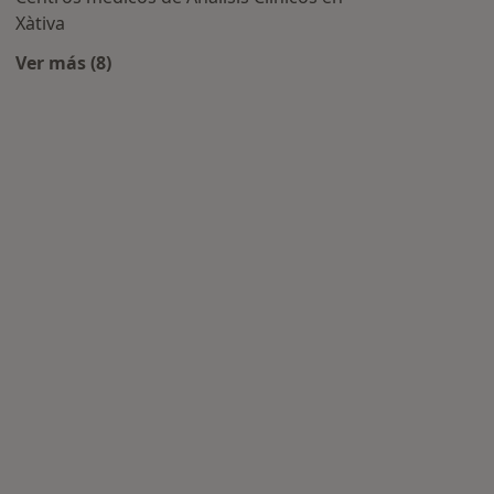
Xàtiva
Ver más (8)
Más en esta categoría: Centros de Análisis Clínico