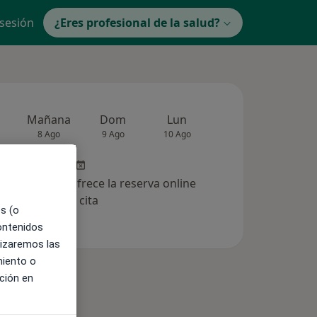
 sesión
¿Eres profesional de la salud?
Mañana
Dom
Lun
Mar
Mié
8 Ago
9 Ago
10 Ago
11 Ago
12 Ag
entro aún no ofrece la reserva online
de cita
es (o
contenidos
lizaremos las
miento o
ción en