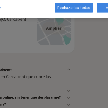
Rechazarlas todas
A
r
O, Carcaixent
Ampliar
caixent?
 en Carcaixent que cubre las
ma online, sin tener que desplazarme?
rma?