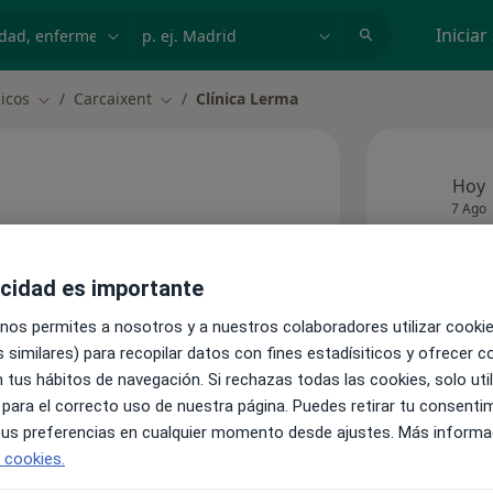
dad, enfermedad o nombre
p. ej. Madrid
Iniciar
nicos
Carcaixent
Clínica Lerma
Cambiar de ciudad
Cambiar de ciudad
Hoy
7 Ago
Este c
acidad es importante
 nos permites a nosotros y a nuestros colaboradores utilizar cooki
 similares) para recopilar datos con fines estadísiticos y ofrecer 
s)
 tus hábitos de navegación. Si rechazas todas las cookies, solo uti
 para el correcto uso de nuestra página. Puedes retirar tu consenti
 tus preferencias en cualquier momento desde ajustes. Más informa
e cookies.