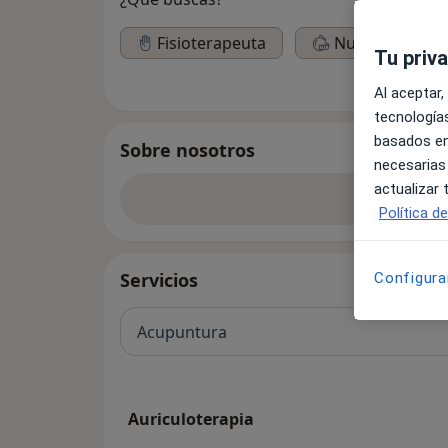
Fisioterapeuta
Nutricionista
Tu priv
Al aceptar,
tecnologías
basados en
Sobre nosotros
necesarias
actualizar
Ver m
Política d
Servicios
Configura
Acupuntura
Auriculoterapia