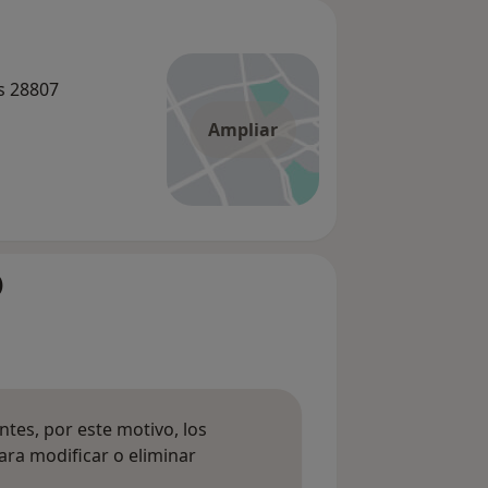
es 28807
Ampliar
)
tes, por este motivo, los
ara modificar o eliminar
mación sobre opiniones