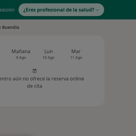
 sesión
¿Eres profesional de la salud?
s Buendia
Mañana
Lun
Mar
Mié
Jue
9 Ago
10 Ago
11 Ago
12 Ago
13 Ag
entro aún no ofrece la reserva online
de cita