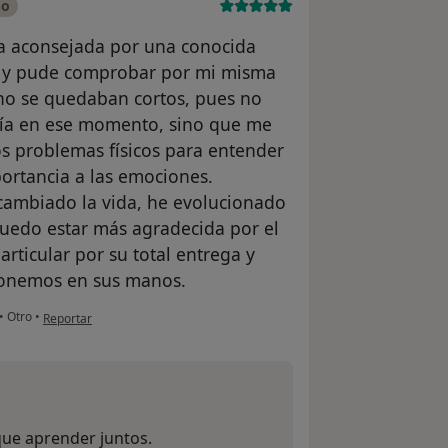
do
ía aconsejada por una conocida
a y pude comprobar por mi misma
cho se quedaban cortos, pues no
nía en ese momento, sino que me
os problemas físicos para entender
ortancia a las emociones.
 cambiado la vida, he evolucionado
uedo estar más agradecida por el
particular por su total entrega y
ponemos en sus manos.
en opinión del usuario Mari Cruz
•
Otro
•
Reportar
que aprender juntos.