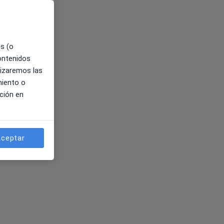
es (o
contenidos
lizaremos las
miento o
ción en
ceptar