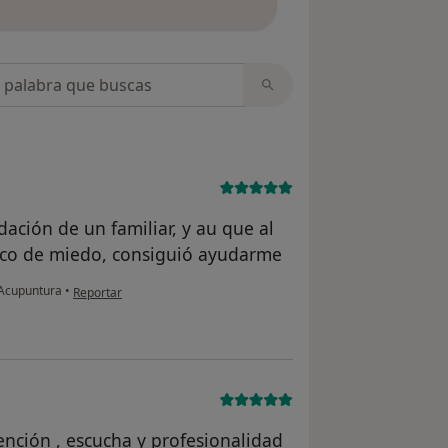
opiniones
ación de un familiar, y au que al
oco de miedo, consiguió ayudarme
en opinión del usuario Luis
 Acupuntura
•
Reportar
ención , escucha y profesionalidad