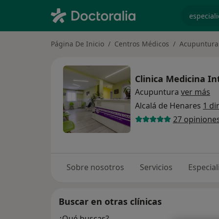
especiali
Página De Inicio
Centros Médicos
Acupuntura
Clinica Medicina I
Acupuntura
ver más
Alcalá de Henares
1 di
27 opinione
Sobre nosotros
Servicios
Especia
Buscar en otras clínicas
¿Qué buscas?