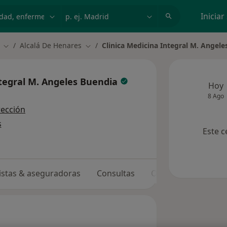
dad, enfermedad o nombre
p. ej. Madrid
Iniciar
Alcalá De Henares
Clinica Medicina Integral M. Angele
Cambiar de ciudad
Cambiar de ciudad
ntegral M. Angeles Buendia
Hoy
8 Ago
rección
s
Este c
listas & aseguradoras
Consultas
Opiniones