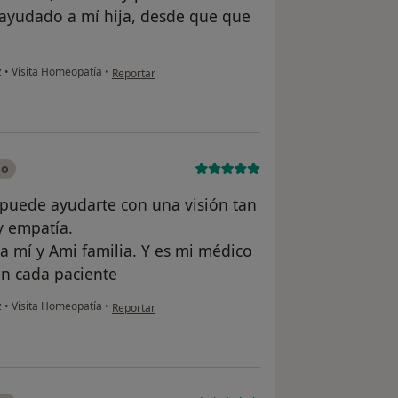
yudado a mí hija, desde que que
.
en opinión del usuario Luis CP
z
•
Visita Homeopatía
•
Reportar
do
 puede ayudarte con una visión tan
y empatía.
mí y Ami familia. Y es mi médico
con cada paciente
en opinión del usuario M.C..Sanz
z
•
Visita Homeopatía
•
Reportar