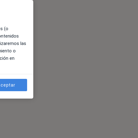
es (o
contenidos
lizaremos las
miento o
ción en
ceptar