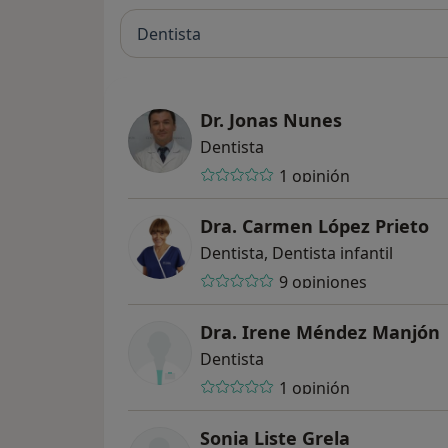
Entendemos que cada paciente de ser tratad
nuestro equipo le dedica el tiempo necesari
Dentista
aplicación del tratamiento.
Además, la calidez y la cercanía en el trato
Clínica.
Dr. Jonas Nunes
Dentista
En nuestro espacio web podrá conocer más 
profesionales y las instalaciones.También
1 opinión
usted disponga de una mayor información 
sobre problemas bucodentales, su prevenci
Dra. Carmen López Prieto
Dentista, Dentista infantil
9 opiniones
Dra. Irene Méndez Manjón
Dentista
1 opinión
Sonia Liste Grela