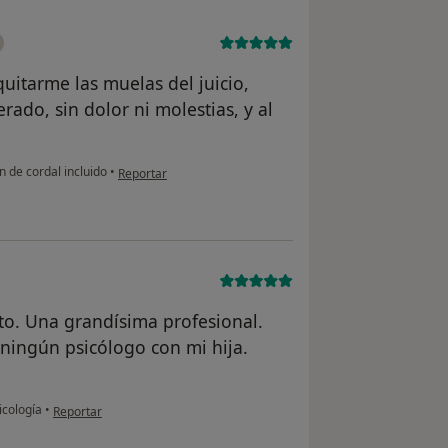
uitarme las muelas del juicio,
ado, sin dolor ni molestias, y al
en opinión del usuario Carmen
n de cordal incluido
•
Reportar
ito. Una grandísima profesional.
ningún psicólogo con mi hija.
en opinión del usuario C S
icología
•
Reportar