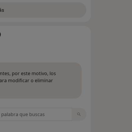
ás
)
tes, por este motivo, los
ara modificar o eliminar
mación sobre opiniones
opiniones