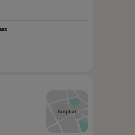
ias
Ampliar