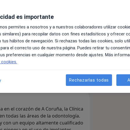
tal Pardiñas
acidad es importante
cial
ver más
 nos permites a nosotros y a nuestros colaboradores utilizar cooki
 similares) para recopilar datos con fines estadísiticos y ofrecer 
s
 tus hábitos de navegación. Si rechazas todas las cookies, solo uti
 para el correcto uso de nuestra página. Puedes retirar tu consenti
 tus preferencias en cualquier momento desde ajustes. Más informa
mensaje
e cookies.
uradoras
Consultas
Opiniones
Rechazarlas todas
A
r
 en el corazón de A Coruña, la Clínica
en todas las áreas de la odontología.
 con un equipo altamente cualificado
es pionera en el uso de implantes