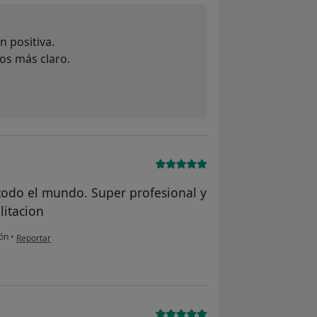
n positiva.
os más claro.
 todo el mundo. Super profesional y
litacion
en opinión del usuario Juan
ión
•
Reportar