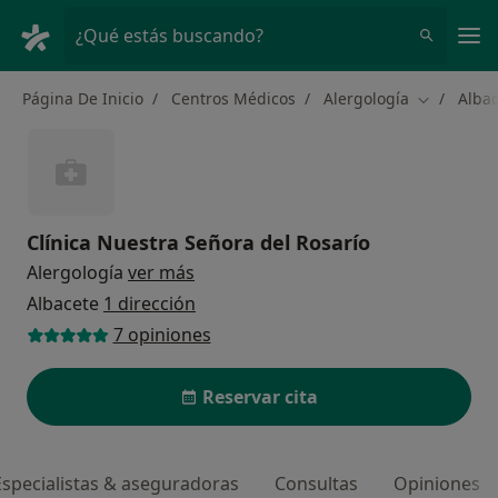
Men
¿Qué estás buscando?
Página De Inicio
Centros Médicos
Alergología
Alba
Cambiar d
Clínica Nuestra Señora del Rosarío
Alergología
ver más
Albacete
1 dirección
7 opiniones
Reservar cita
Especialistas & aseguradoras
Consultas
Opiniones