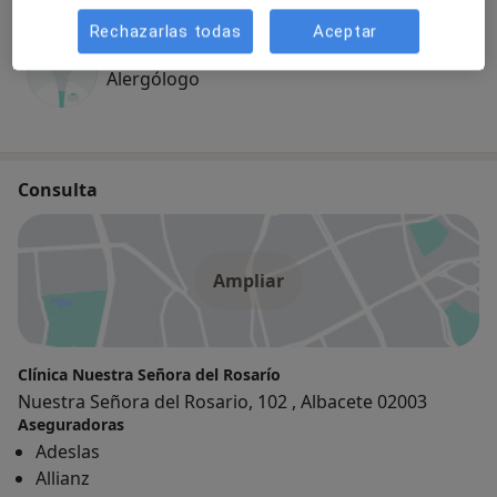
Rechazarlas todas
Aceptar
Dr. Vicente Canto Reig
Alergólogo
Consulta
Ampliar
Clínica Nuestra Señora del Rosarío
Nuestra Señora del Rosario, 102 , Albacete 02003
Aseguradoras
Adeslas
Allianz