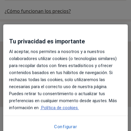
¿Cómo funcionan los precios?
Especialistas & aseguradoras
Tu privacidad es importante
Se aceptan aseguradoras
Al aceptar, nos permites a nosotros y a nuestros
colaboradores utilizar cookies (o tecnologías similares)
La cobertura varía en función del especialista, la
para recopilar datos con fines estadísiticos y ofrecer
ubicación y el servicio. Confirma la cobertura en el
contenidos basados en tus hábitos de navegación. Si
proceso de reserva.
rechazas todas las cookies, solo utilizaremos las
necesarias para el correcto uso de nuestra página.
Filtrar por aseguradora
Puedes retirar tu consentimiento o actualizar tus
preferencias en cualquier momento desde ajustes. Más
información en
Política de cookies.
Alergólogo
Configurar