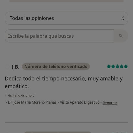
Busca en opiniones
J.B.
Número de teléfono verificado
J
Dedica todo el tiempo necesario, muy amable y
empático.
1 de julio de 2026
en opinión del usua
•
Dr. José Maria Moreno Planas
•
Visita Aparato Digestivo
•
Reportar