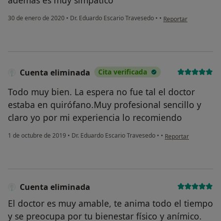
en opinión del usuari
30 de enero de 2020
•
Dr. Eduardo Escario Travesedo
•
•
Reportar
Cuenta eliminada
Cita verificada
Todo muy bien. La espera no fue tal el doctor
estaba en quirófano.Muy profesional sencillo y
claro yo por mi experiencia lo recomiendo
en opinión del usuar
1 de octubre de 2019
•
Dr. Eduardo Escario Travesedo
•
•
Reportar
Cuenta eliminada
El doctor es muy amable, te anima todo el tiempo
y se preocupa por tu bienestar físico y anímico.