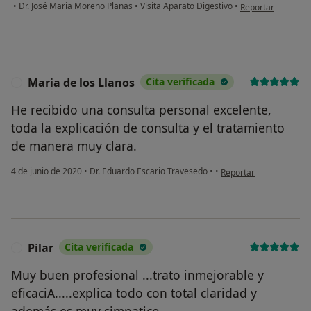
en opinión del usu
•
Dr. José Maria Moreno Planas
•
Visita Aparato Digestivo
•
Reportar
Maria de los Llanos
Cita verificada
M
He recibido una consulta personal excelente,
toda la explicación de consulta y el tratamiento
de manera muy clara.
en opinión del usuario 
4 de junio de 2020
•
Dr. Eduardo Escario Travesedo
•
•
Reportar
Pilar
Cita verificada
P
Muy buen profesional ...trato inmejorable y
eficaciA.....explica todo con total claridad y
además es muy simpatico