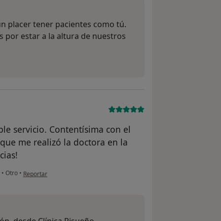
n placer tener pacientes como tú.
por estar a la altura de nuestros
le servicio. Contentísima con el
 que me realizó la doctora en la
cias!
en opinión del usuario Sara
a
•
Otro
•
Reportar