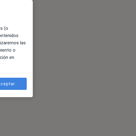
es (o
contenidos
lizaremos las
miento o
ción en
ceptar