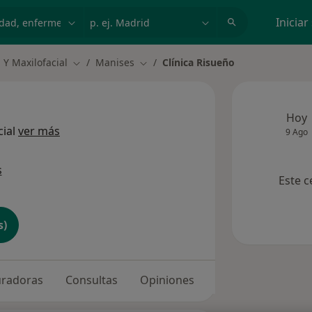
dad, enfermedad o nombre
p. ej. Madrid
Iniciar
 Y Maxilofacial
Manises
Clínica Risueño
Cambiar de ciudad
Cambiar de ciudad
Hoy
cial
ver más
9 Ago
s
Este c
s)
uradoras
Consultas
Opiniones