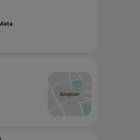
 Mata
Ampliar
)