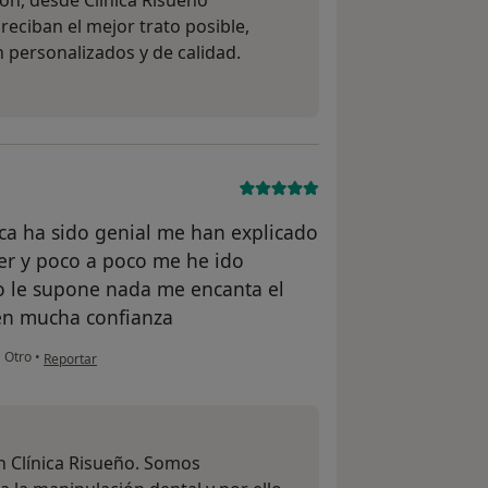
ón, desde Clínica Risueño
eciban el mejor trato posible,
 personalizados y de calidad.
ica ha sido genial me han explicado
er y poco a poco me he ido
no le supone nada me encanta el
den mucha confianza
en opinión del usuario Laura
•
Otro
•
Reportar
n Clínica Risueño. Somos