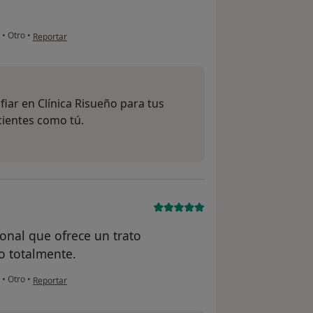
en opinión del usuario Maria Jesús
a
•
Otro
•
Reportar
iar en Clínica Risueño para tus
cientes como tú.
onal que ofrece un trato
o totalmente.
en opinión del usuario Gisela
a
•
Otro
•
Reportar