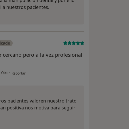
a la manipulación dental y por ello
l a nuestros pacientes.
icado
 cercano pero a la vez profesional
en opinión del usuario Mario García
•
Otro
•
Reportar
ros pacientes valoren nuestro trato
an positiva nos motiva para seguir