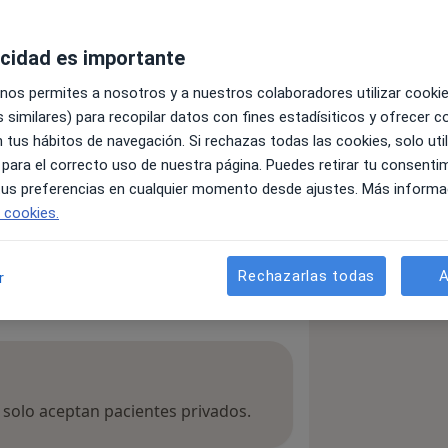
acidad es importante
ecialidad la realiza un experto
es, ortodoncia, odontopediatría,
 nos permites a nosotros y a nuestros colaboradores utilizar cooki
 pudiendo así alcanzar la excelencia en
 similares) para recopilar datos con fines estadísiticos y ofrecer 
rato personalizado.
 tus hábitos de navegación. Si rechazas todas las cookies, solo uti
rogramar su cita y solucionar su
 para el correcto uso de nuestra página. Puedes retirar tu consenti
 tus preferencias en cualquier momento desde ajustes. Más informa
e cookies.
ás
Rechazarlas todas
A
r
a solo aceptan pacientes privados.