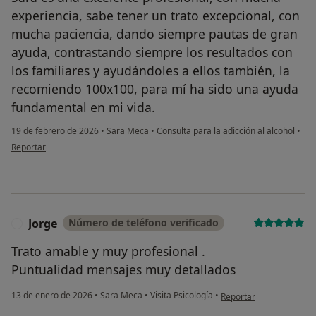
experiencia, sabe tener un trato excepcional, con
mucha paciencia, dando siempre pautas de gran
ayuda, contrastando siempre los resultados con
los familiares y ayudándoles a ellos también, la
recomiendo 100x100, para mí ha sido una ayuda
fundamental en mi vida.
19 de febrero de 2026
•
Sara Meca
•
Consulta para la adicción al alcohol
•
en opinión del usuario Paco Fernandez
Reportar
Jorge
Número de teléfono verificado
J
Trato amable y muy profesional .
Puntualidad mensajes muy detallados
en opinión del usuario J
13 de enero de 2026
•
Sara Meca
•
Visita Psicología
•
Reportar