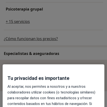
Psicoterapia grupal
+ 15 servicios
¿Cómo funcionan los precios?
Especialistas & aseguradoras
No se aceptan aseguradoras
Todos los especialistas de esta clínica solo aceptan
Tu privacidad es importante
pacientes privados.
Al aceptar, nos permites a nosotros y a nuestros
colaboradores utilizar cookies (o tecnologías similares)
para recopilar datos con fines estadísiticos y ofrecer
contenidos basados en tus hábitos de navegación. Si