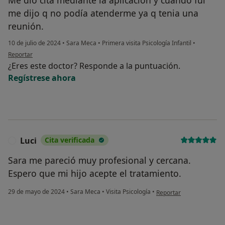
me dijo q no podía atenderme ya q tenia una
reunión.
10 de julio de 2024
•
Sara Meca
•
Primera visita Psicología Infantil
•
en opinión del usuario SA
Reportar
¿Eres este doctor? Responde a la puntuación.
Regístrese ahora
Luci
Cita verificada
L
Sara me pareció muy profesional y cercana.
Espero que mi hijo acepte el tratamiento.
en opinión del usuario Lu
29 de mayo de 2024
•
Sara Meca
•
Visita Psicología
•
Reportar