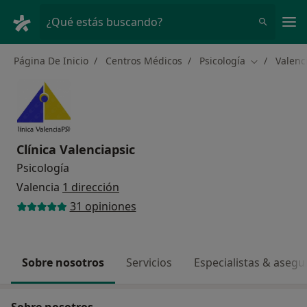
Men
¿Qué estás buscando?
Página De Inicio
Centros Médicos
Psicología
Valenc
Cambiar de 
Clínica Valenciapsic
Psicología
Valencia
1 dirección
31 opiniones
Sobre nosotros
Servicios
Especialistas & aseg
Sobre nosotros