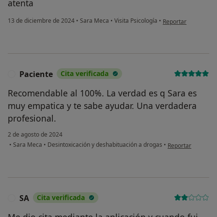
atenta
en opinión del usuar
13 de diciembre de 2024
•
Sara Meca
•
Visita Psicología
•
Reportar
Paciente
Cita verificada
P
Recomendable al 100%. La verdad es q Sara es
muy empatica y te sabe ayudar. Una verdadera
profesional.
2 de agosto de 2024
en opinión del usu
•
Sara Meca
•
Desintoxicación y deshabituación a drogas
•
Reportar
SA
Cita verificada
S
Me dio cita mediante la aplicación y cuando fui