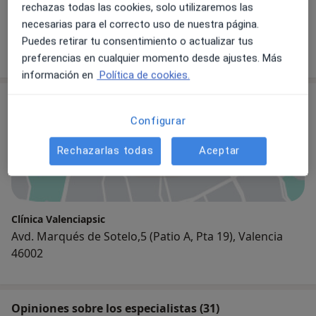
Sara Meca
rechazas todas las cookies, solo utilizaremos las
Psicóloga
necesarias para el correcto uso de nuestra página.
Puedes retirar tu consentimiento o actualizar tus
75 opiniones
preferencias en cualquier momento desde ajustes. Más
información en
Política de cookies.
Consulta
Configurar
Rechazarlas todas
Aceptar
Ampliar
Clínica Valenciapsic
Avd. Marqués de Sotelo,5 (Patio A, Pta 19), Valencia
46002
Opiniones sobre los especialistas (31)