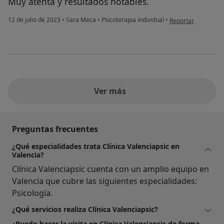
Muy atenta y resultados notables.
en opinión del usua
12 de julio de 2023
•
Sara Meca
•
Psicoterapia individual
•
Reportar
Ver más
Preguntas frecuentes
¿Qué especialidades trata Clínica Valenciapsic en
Valencia?
Clínica Valenciapsic cuenta con un amplio equipo en
Valencia que cubre las siguientes especialidades:
Psicología.
¿Qué servicios realiza Clínica Valenciapsic?
¿Puedo hacer la visita en Clínica Valenciapsic de forma