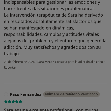
indispensables para gestionar las emociones y
hacer frente a las situaciones problemáticas.
La intervención terapéutica de Sara ha derivado
en resultados absolutamente satisfactorios que
se han manifestado en dinámicas,
responsabilidades, cambios y actitudes vitales
alejadas del problema y el entorno que generó la
adicción. Muy satisfechos y agradecidos con su
trabajo.
23 de febrero de 2026
•
Sara Meca
•
Consulta para la adicción al alcohol
•
en opinión del usuario A.M.
Reportar
Paco Fernandez
Número de teléfono verificado
P
Sara es una excelente profesional, con mucha