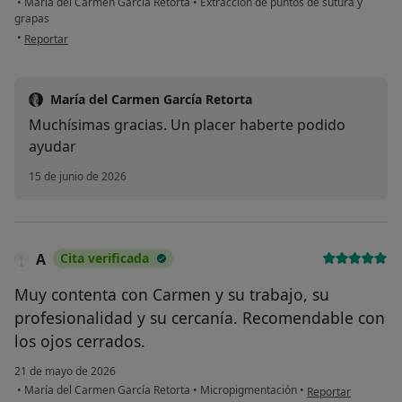
•
María del Carmen García Retorta
•
Extracción de puntos de sutura y
grapas
en opinión del usuario Pamela Monroy
•
Reportar
María del Carmen García Retorta
Muchísimas gracias. Un placer haberte podido
ayudar
15 de junio de 2026
A
Cita verificada
Muy contenta con Carmen y su trabajo, su
profesionalidad y su cercanía. Recomendable con
los ojos cerrados.
21 de mayo de 2026
en opinión del usua
•
María del Carmen García Retorta
•
Micropigmentación
•
Reportar