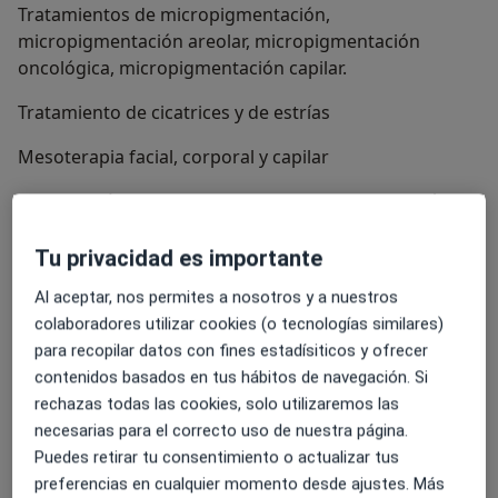
Tratamientos de micropigmentación,
micropigmentación areolar, micropigmentación
oncológica, micropigmentación capilar.
Tratamiento de cicatrices y de estrías
Mesoterapia facial, corporal y capilar
Peeling químico, rutina y cuidado de la piel oncológica,
tratamientos de acné, limpieza facial profunda.
Tu privacidad es importante
Cura de heridas, inyectables y retirada de puntos de
sutura
Al aceptar, nos permites a nosotros y a nuestros
colaboradores utilizar cookies (o tecnologías similares)
Acerca de nosotros
ver más
para recopilar datos con fines estadísiticos y ofrecer
contenidos basados en tus hábitos de navegación. Si
Nuestras especialidades
Mostrar todos
rechazas todas las cookies, solo utilizaremos las
necesarias para el correcto uso de nuestra página.
Puedes retirar tu consentimiento o actualizar tus
Ver más
preferencias en cualquier momento desde ajustes. Más