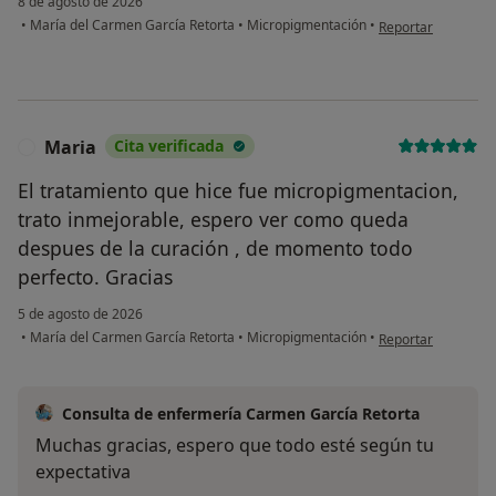
8 de agosto de 2026
en opinión del usua
•
María del Carmen García Retorta
•
Micropigmentación
•
Reportar
Maria
Cita verificada
M
El tratamiento que hice fue micropigmentacion,
trato inmejorable, espero ver como queda
despues de la curación , de momento todo
perfecto. Gracias
5 de agosto de 2026
en opinión del usu
•
María del Carmen García Retorta
•
Micropigmentación
•
Reportar
Consulta de enfermería Carmen García Retorta
Muchas gracias, espero que todo esté según tu
expectativa