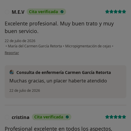
M.E.V
Cita verificada
M
Excelente profesional. Muy buen trato y muy
buen servicio.
22 de julio de 2026
•
María del Carmen García Retorta
•
Micropigmentación de cejas
•
en opinión del usuario M.E.V
Reportar
Consulta de enfermería Carmen García Retorta
Muchas gracias, un placer haberte atendido
22 de julio de 2026
cristina
Cita verificada
C
Profesional excelente en todos los aspectos,