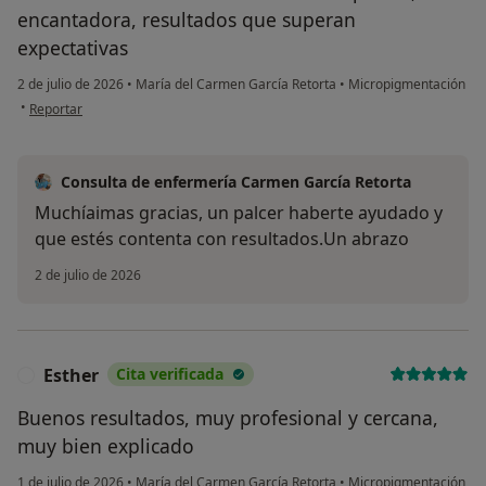
encantadora, resultados que superan
expectativas
2 de julio de 2026
•
María del Carmen García Retorta
•
Micropigmentación
en opinión del usuario cristina
•
Reportar
Consulta de enfermería Carmen García Retorta
Muchíaimas gracias, un palcer haberte ayudado y
que estés contenta con resultados.Un abrazo
2 de julio de 2026
Esther
Cita verificada
E
Buenos resultados, muy profesional y cercana,
muy bien explicado
1 de julio de 2026
•
María del Carmen García Retorta
•
Micropigmentación