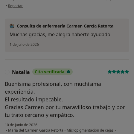
en opinión del usuario Esther
•
Reportar
Consulta de enfermería Carmen García Retorta
Muchas gracias, me alegra haberte ayudado
1 de julio de 2026
Natalia
Cita verificada
N
Buenísima profesional, con muchísima
experiencia.
El resultado impecable.
Gracias Carmen por tu maravilloso trabajo y por
tu trato cercano y empático.
10 de junio de 2026
•
María del Carmen García Retorta
•
Micropigmentación de cejas
•