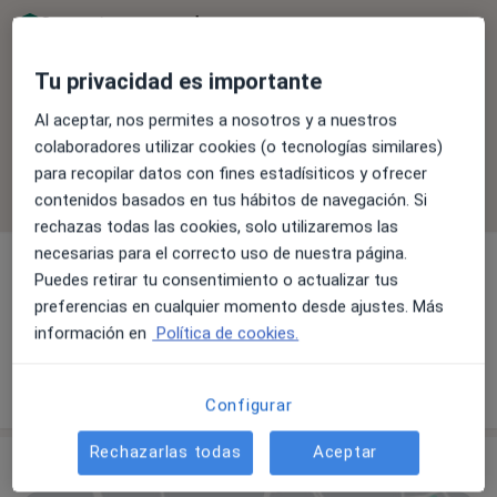
Se aceptan aseguradoras
La cobertura varía en función del especialista, la
Tu privacidad es importante
ubicación y el servicio. Confirma la cobertura en el
proceso de reserva.
Al aceptar, nos permites a nosotros y a nuestros
colaboradores utilizar cookies (o tecnologías similares)
Filtrar por aseguradora
para recopilar datos con fines estadísiticos y ofrecer
contenidos basados en tus hábitos de navegación. Si
rechazas todas las cookies, solo utilizaremos las
necesarias para el correcto uso de nuestra página.
Puedes retirar tu consentimiento o actualizar tus
preferencias en cualquier momento desde ajustes. Más
Dr. Pablo Jose Melgarejo Moreno
información en
Política de cookies.
Otorrino
139 opiniones
Configurar
Rechazarlas todas
Aceptar
Consulta