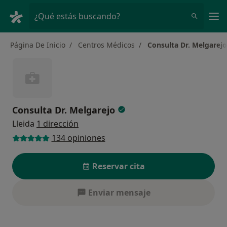
Men
¿Qué estás buscando?
Página De Inicio
Centros Médicos
Consulta Dr. Melgarejo
Consulta Dr. Melgarejo
Lleida
1 dirección
134 opiniones
Reservar cita
Enviar mensaje