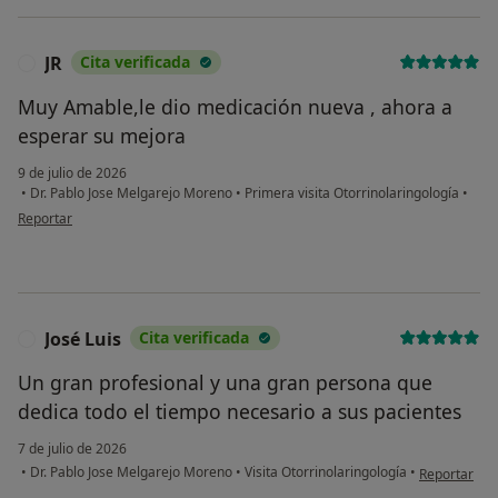
JR
Cita verificada
J
Muy Amable,le dio medicación nueva , ahora a
esperar su mejora
9 de julio de 2026
•
Dr. Pablo Jose Melgarejo Moreno
•
Primera visita Otorrinolaringología
•
en opinión del usuario JR
Reportar
José Luis
Cita verificada
J
Un gran profesional y una gran persona que
dedica todo el tiempo necesario a sus pacientes
7 de julio de 2026
en opinión de
•
Dr. Pablo Jose Melgarejo Moreno
•
Visita Otorrinolaringología
•
Reportar