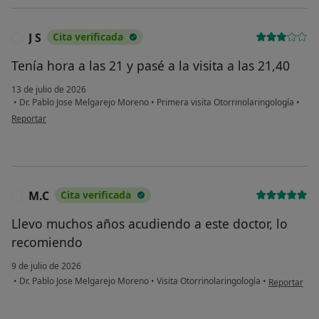
J S
Cita verificada
J
Tenía hora a las 21 y pasé a la visita a las 21,40
13 de julio de 2026
•
Dr. Pablo Jose Melgarejo Moreno
•
Primera visita Otorrinolaringología
•
en opinión del usuario J S
Reportar
M.C
Cita verificada
M
Llevo muchos años acudiendo a este doctor, lo
recomiendo
9 de julio de 2026
en opinión d
•
Dr. Pablo Jose Melgarejo Moreno
•
Visita Otorrinolaringología
•
Reportar