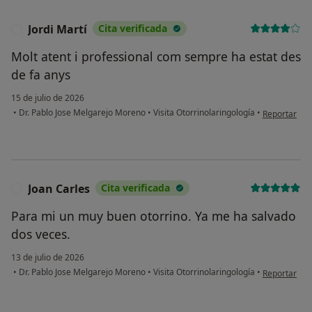
Jordi Martí
Cita verificada
J
Molt atent i professional com sempre ha estat des
de fa anys
15 de julio de 2026
en opinión de
•
Dr. Pablo Jose Melgarejo Moreno
•
Visita Otorrinolaringología
•
Reportar
Joan Carles
Cita verificada
J
Para mi un muy buen otorrino. Ya me ha salvado
dos veces.
13 de julio de 2026
en opinión d
•
Dr. Pablo Jose Melgarejo Moreno
•
Visita Otorrinolaringología
•
Reportar