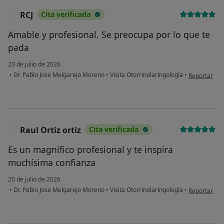
RCJ
Cita verificada
R
Amable y profesional. Se preocupa por lo que te
pada
20 de julio de 2026
en opinión de
•
Dr. Pablo Jose Melgarejo Moreno
•
Visita Otorrinolaringología
•
Reportar
Raul Ortiz ortiz
Cita verificada
R
Es un magnífico profesional y te inspira
muchísima confianza
20 de julio de 2026
en opinión de
•
Dr. Pablo Jose Melgarejo Moreno
•
Visita Otorrinolaringología
•
Reportar