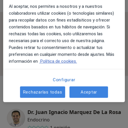
Al aceptar, nos permites a nosotros y a nuestros
colaboradores utilizar cookies (o tecnologías similares)
para recopilar datos con fines estadísiticos y ofrecer
Se aceptan aseguradoras
contenidos basados en tus hábitos de navegación. Si
La cobertura varía en función del especialista, la
rechazas todas las cookies, solo utilizaremos las
ubicación y el servicio. Confirma la cobertura en el
necesarias para el correcto uso de nuestra página.
proceso de reserva.
Puedes retirar tu consentimiento o actualizar tus
preferencias en cualquier momento desde ajustes. Más
Filtrar por aseguradora
información en
Política de cookies.
Configurar
Endocrino
Rechazarlas todas
Aceptar
Dr. Juan Ignacio Marquez De La Rosa
Endocrino
1 opinión