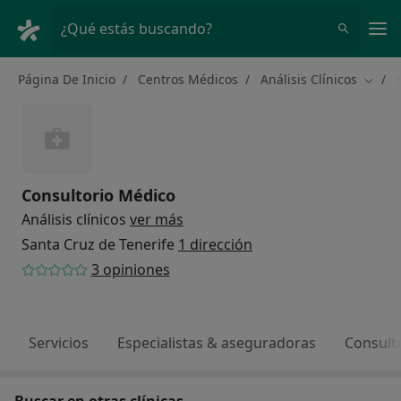
Men
¿Qué estás buscando?
Página De Inicio
Centros Médicos
Análisis Clínicos
Cambi
Consultorio Médico
Análisis clínicos
ver más
Santa Cruz de Tenerife
1 dirección
3 opiniones
Servicios
Especialistas & aseguradoras
Consult
Buscar en otras clínicas