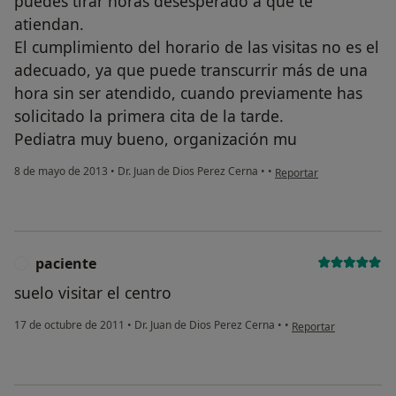
puedes tirar horas desesperado a que te
atiendan.
El cumplimiento del horario de las visitas no es el
adecuado, ya que puede transcurrir más de una
hora sin ser atendido, cuando previamente has
solicitado la primera cita de la tarde.
Pediatra muy bueno, organización mu
en opinión del usuario C
8 de mayo de 2013
•
Dr. Juan de Dios Perez Cerna
•
•
Reportar
paciente
P
suelo visitar el centro
en opinión del usuari
17 de octubre de 2011
•
Dr. Juan de Dios Perez Cerna
•
•
Reportar