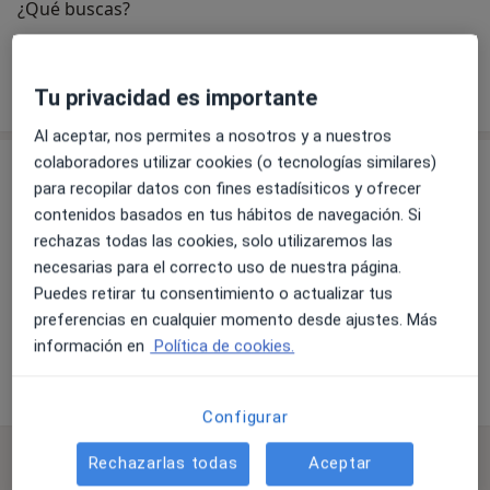
¿Qué buscas?
Fisioterapeuta
Nutricionista
Tu privacidad es importante
Buscar otra especialidad
Al aceptar, nos permites a nosotros y a nuestros
colaboradores utilizar cookies (o tecnologías similares)
Consulta
para recopilar datos con fines estadísiticos y ofrecer
contenidos basados en tus hábitos de navegación. Si
rechazas todas las cookies, solo utilizaremos las
Ampliar
necesarias para el correcto uso de nuestra página.
Puedes retirar tu consentimiento o actualizar tus
preferencias en cualquier momento desde ajustes. Más
información en
Política de cookies.
Corporación Fisiogestión - Lleida
Carrer de Torres de Sanui, 40, Lleida 25006
Configurar
Preguntas frecuentes
Rechazarlas todas
Aceptar