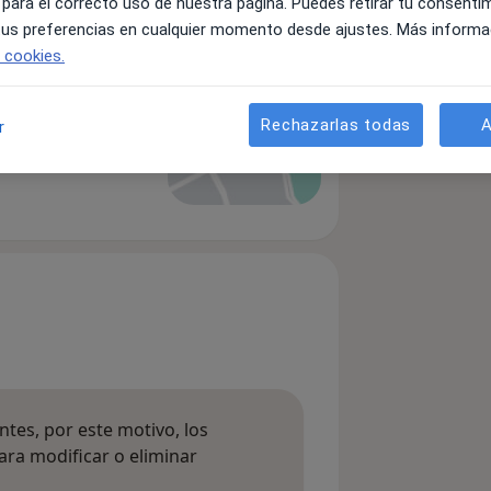
 para el correcto uso de nuestra página. Puedes retirar tu consenti
 tus preferencias en cualquier momento desde ajustes. Más informa
e cookies.
Rechazarlas todas
A
Ampliar
r
tes, por este motivo, los
ara modificar o eliminar
mación sobre opiniones