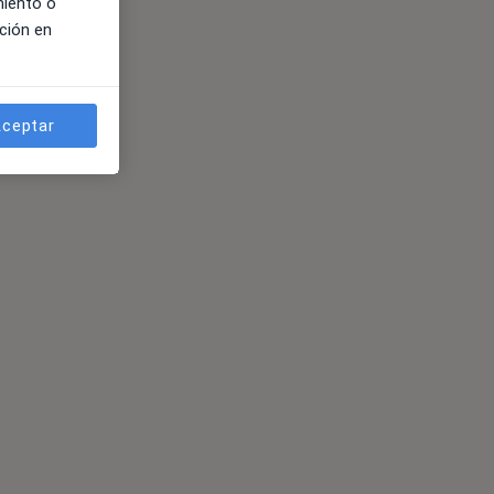
miento o
ción en
ceptar