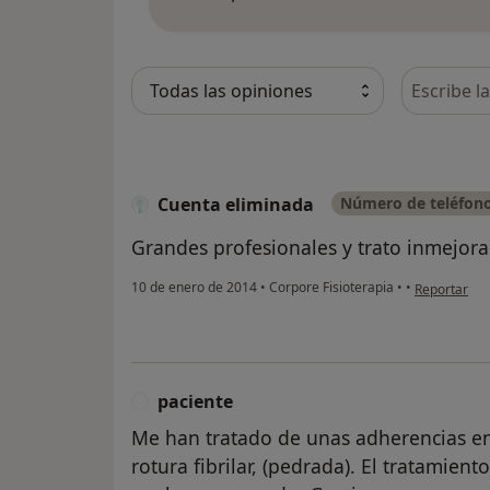
Busca en 
Cuenta eliminada
Número de teléfono
Grandes profesionales y trato inmejora
en opinión d
10 de enero de 2014
•
Corpore Fisioterapia
•
•
Reportar
paciente
P
Me han tratado de unas adherencias e
rotura fibrilar, (pedrada). El tratamiento