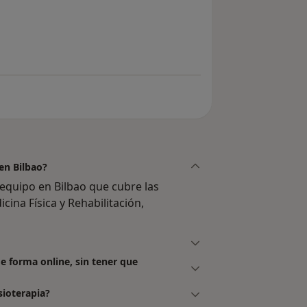
l usuario paciente
en Bilbao?
equipo en Bilbao que cubre las
cina Física y Rehabilitación,
de forma online, sin tener que
sioterapia?