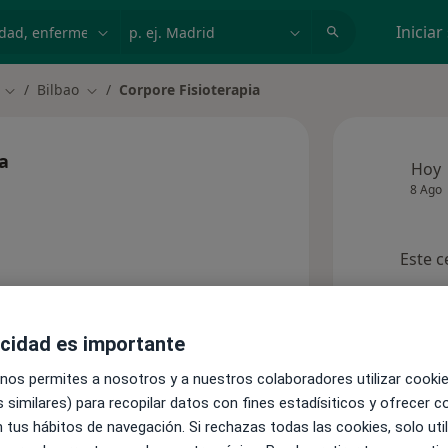
dad, enfermedad o nombre
p. ej. Madrid
Iniciar
Bilbao
Corpore Fisioterapia
Cambiar de ciudad
Cambiar de ciudad
a
Hoy
8 Ago
Este c
s)
acidad es importante
 nos permites a nosotros y a nuestros colaboradores utilizar cooki
Opiniones
 similares) para recopilar datos con fines estadísiticos y ofrecer 
 tus hábitos de navegación. Si rechazas todas las cookies, solo uti