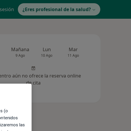
 sesión
¿Eres profesional de la salud?
Mañana
Lun
Mar
Mié
Jue
9 Ago
10 Ago
11 Ago
12 Ago
13 Ag
entro aún no ofrece la reserva online
de cita
es (o
contenidos
lizaremos las