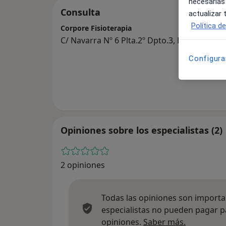
necesarias
Consulta
actualizar
Política d
Corpore Fisioterapia
C/ Navarra Nº 6 Plta.2º Dpto.3, Bilbao 48001
Configura
Opiniones sobre los especialistas (2)
2 opiniones
Todas las opiniones son importan
especialistas no pueden pagar p
Más infor
opiniones.
Saber más.