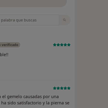
opiniones
 verificado
ble!!
el usuario Cuenta eliminada
n el gemelo causadas por una
 ha sido satisfactorio y la pierna se