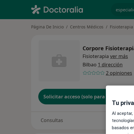
especiali
Página De Inicio
Centros Médicos
Fisioterapia
Corpore Fisioterapi
Fisioterapia
ver más
Bilbao
1 dirección
2 opiniones
Solicitar acceso (solo para propietario
Tu priv
Al aceptar,
Consultas
tecnologías
basados en