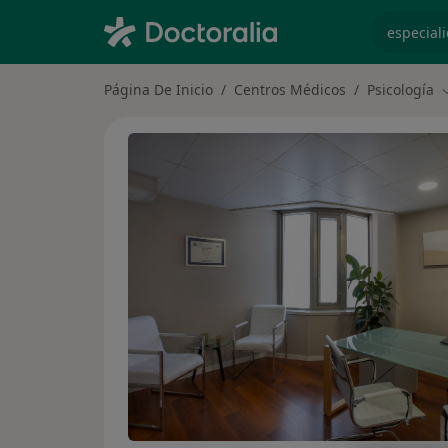
especiali
Página De Inicio
Centros Médicos
Psicología
C