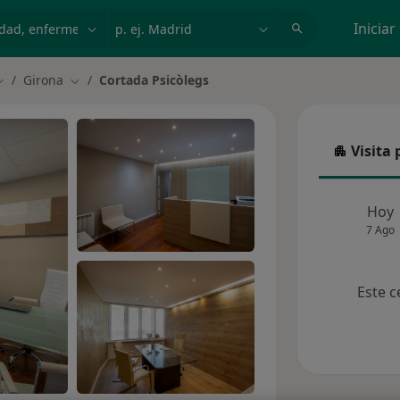
dad, enfermedad o nombre
p. ej. Madrid
Iniciar
Girona
Cortada Psicòlegs
ambiar de ciudad
Cambiar de ciudad
Visita 
Visita p
Hoy
7 Ago
Este c