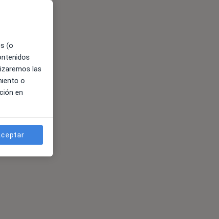
es (o
contenidos
lizaremos las
miento o
ción en
ceptar