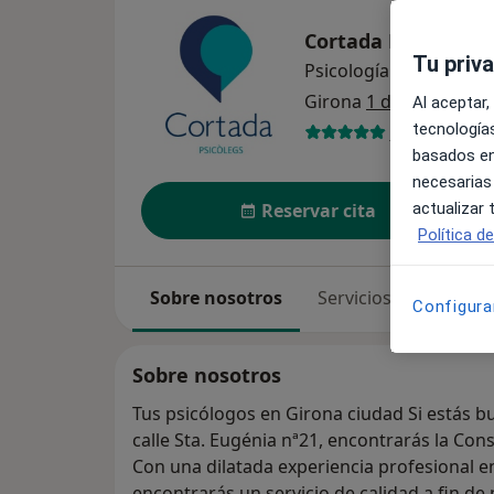
Cortada Psicòlegs
Tu priv
Psicología
Girona
1 dirección
Al aceptar,
tecnologías
188 opinion
basados en
necesarias
actualizar
Reservar cita
Política d
Sobre nosotros
Servicios
Especia
Configura
Sobre nosotros
Tus psicólogos en Girona ciudad Si estás b
calle Sta. Eugénia nª21, encontrarás la Con
Con una dilatada experiencia profesional en 
encontrarás un servicio de calidad a fin de