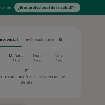
 sesión
¿Eres profesional de la salud?
presencial
Consulta online
resencial
Consulta online
Mañana
Dom
Lun
Mar
Mié
8 Ago
9 Ago
10 Ago
11 Ago
12 Ag
entro aún no ofrece la reserva online
de cita