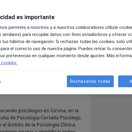
acidad es importante
 nos permites a nosotros y a nuestros colaboradores utilizar cooki
 similares) para recopilar datos con fines estadísiticos y ofrecer 
es
 tus hábitos de navegación. Si rechazas todas las cookies, solo uti
 para el correcto uso de nuestra página. Puedes retirar tu consenti
 tus preferencias en cualquier momento desde ajustes. Más informa
Enviar mensaje
e cookies.
listas & aseguradoras
Consultas
Opiniones
Rechazarlas todas
A
r
uscando psicólogos en Girona, en la
sulta de Psicología Cortada Psicòlegs.
el ámbito de la Psicología Clínica,
 poderte ayudar a identificar todos