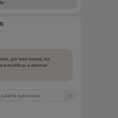
ás
8)
tes, por este motivo, los
ara modificar o eliminar
mación sobre opiniones
opiniones