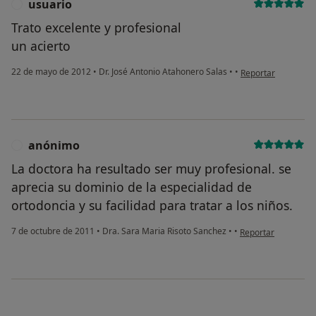
usuario
U
Trato excelente y profesional
un acierto
en opinión del usua
22 de mayo de 2012
•
Dr. José Antonio Atahonero Salas
•
•
Reportar
anónimo
A
La doctora ha resultado ser muy profesional. se
aprecia su dominio de la especialidad de
ortodoncia y su facilidad para tratar a los niños.
en opinión del usu
7 de octubre de 2011
•
Dra. Sara Maria Risoto Sanchez
•
•
Reportar