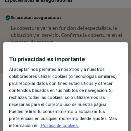
Se aceptan aseguradoras
La cobertura varía en función del especialista, la
ubicación y el servicio. Confirma la cobertura en el
proceso de reserva.
Filtrar por aseguradora
Tu privacidad es importante
Al aceptar, nos permites a nosotros y a nuestros
colaboradores utilizar cookies (o tecnologías similares)
para recopilar datos con fines estadísiticos y ofrecer
contenidos basados en tus hábitos de navegación. Si
Dr. José Antonio Atahonero Salas
rechazas todas las cookies, solo utilizaremos las
Dentista
necesarias para el correcto uso de nuestra página.
1 opinión
Puedes retirar tu consentimiento o actualizar tus
preferencias en cualquier momento desde ajustes. Más
información en
Política de cookies.
Dra. Sara Maria Risoto Sanchez