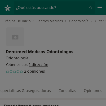
Men
¿Qué estás buscando?
Página De Inicio
Centros Médicos
Odontología
Yebe
Cambiar d
Dentimed Medicos Odontologos
Odontología
Yebenes Los
1 dirección
2 opiniones
Especialistas & aseguradoras
Consultas
Opiniones
Especialistas & aseguradoras